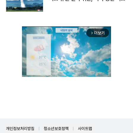
구"
더보기
arrow_forward_ios
Unmute
개인정보처리방침
청소년보호정책
사이트맵