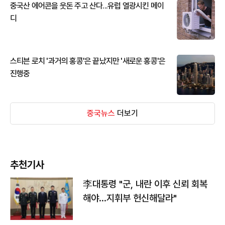
중국산 에어콘을 웃돈 주고 산다...유럽 열광시킨 메이
디
스티븐 로치 '과거의 홍콩'은 끝났지만 '새로운 홍콩'은
진행중
중국뉴스
더보기
추천기사
李대통령 "군, 내란 이후 신뢰 회복
해야…지휘부 헌신해달라"