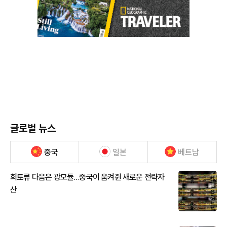
글로벌 뉴스
중국
일본
베트남
희토류 다음은 광모듈…중국이 움켜쥔 새로운 전략자
산