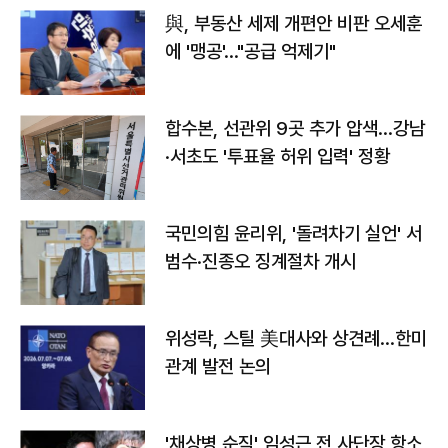
與, 부동산 세제 개편안 비판 오세훈
에 '맹공'…"공급 억제기"
합수본, 선관위 9곳 추가 압색…강남
·서초도 '투표율 허위 입력' 정황
국민의힘 윤리위, '돌려차기 실언' 서
범수·진종오 징계절차 개시
위성락, 스틸 美대사와 상견례…한미
관계 발전 논의
'채상병 순직' 임성근 전 사단장 항소