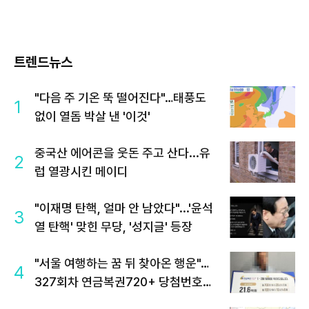
트렌드뉴스
"다음 주 기온 뚝 떨어진다"…태풍도
1
없이 열돔 박살 낸 '이것'
중국산 에어콘을 웃돈 주고 산다...유
2
럽 열광시킨 메이디
"이재명 탄핵, 얼마 안 남았다"...'윤석
3
열 탄핵' 맞힌 무당, '성지글' 등장
"서울 여행하는 꿈 뒤 찾아온 행운"…
4
327회차 연금복권720+ 당첨번호조
회 주목