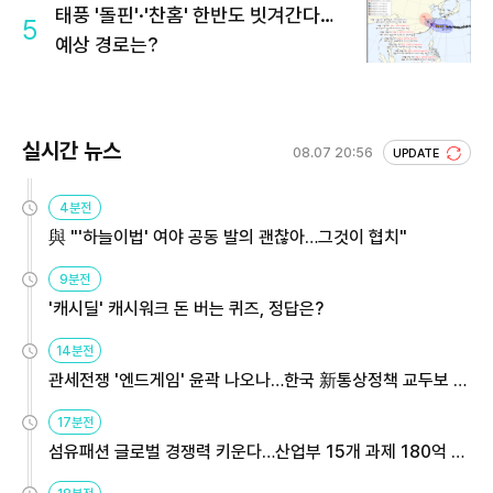
태풍 '돌핀'·'찬홈' 한반도 빗겨간다…
5
예상 경로는?
실시간 뉴스
08.07 20:56
UPDATE
4분전
與 "'하늘이법' 여야 공동 발의 괜찮아…그것이 협치"
9분전
'캐시딜' 캐시워크 돈 버는 퀴즈, 정답은?
14분전
관세전쟁 '엔드게임' 윤곽 나오나…한국 新통상정책 교두보 활
용해야
17분전
섬유패션 글로벌 경쟁력 키운다…산업부 15개 과제 180억 지
원