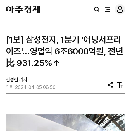
로
아
그
검
전
주
인
색
체
경
메
제
뉴
[1보] 삼성전자, 1분기 '어닝서프라
이즈'...영업익 6조6000억원, 전년
比 931.25%↑
김성현 기자
공
텍
입력 2024-04-05 08:50
유
스
트
크
기