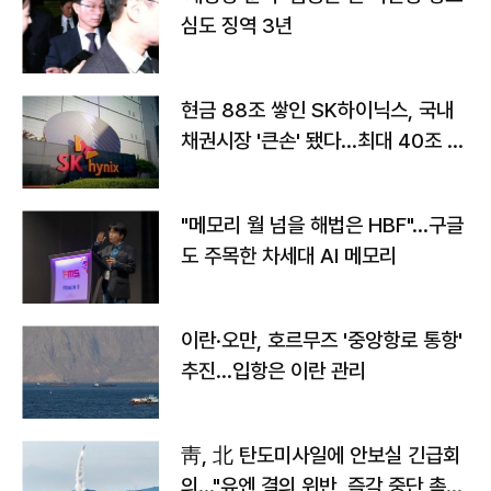
심도 징역 3년
현금 88조 쌓인 SK하이닉스, 국내
채권시장 '큰손' 됐다…최대 40조 투
자
"메모리 월 넘을 해법은 HBF"…구글
도 주목한 차세대 AI 메모리
이란·오만, 호르무즈 '중앙항로 통항'
추진…입항은 이란 관리
靑, 北 탄도미사일에 안보실 긴급회
의…"유엔 결의 위반, 즉각 중단 촉