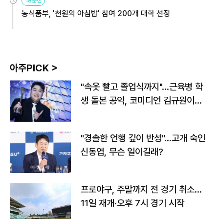
18분전
농식품부, '천원의 아침밥' 참여 200개 대학 선정
아주PICK >
"속옷 빨고 졸업식까지"…근육병 학
생 돌본 공익, 코미디언 김규원이었
다
"경솔한 언행 깊이 반성"…고개 숙인
신동엽, 무슨 일이길래?
프로야구, 주말까지 전 경기 취소…
11일 재개·오후 7시 경기 시작