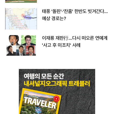
태풍 '돌핀'·'찬홈' 한반도 빗겨간다…
예상 경로는?
이재룡 재판行…다시 떠오른 연예계
'사고 후 미조치' 사례