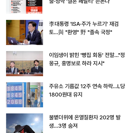
출·청약 '결혼 페널티' 손본다
李대통령 'ISA·주가 누르기' 재검
토…與 "환영" 野 "졸속 국정"
이임생이 밝힌 '빵집 회동' 전말…"정
몽규, 홍명보로 하라 지시"
주유소 기름값 12주 연속 하락…L당
1800원대 유지
불볕더위에 온열질환자 202명 발
생…3명 숨져