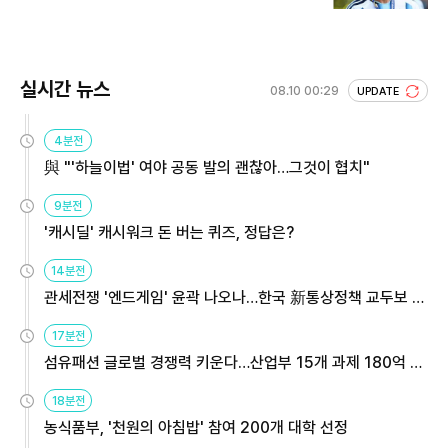
실시간 뉴스
08.10 00:29
UPDATE
4분전
與 "'하늘이법' 여야 공동 발의 괜찮아…그것이 협치"
9분전
'캐시딜' 캐시워크 돈 버는 퀴즈, 정답은?
14분전
관세전쟁 '엔드게임' 윤곽 나오나…한국 新통상정책 교두보 활
용해야
17분전
섬유패션 글로벌 경쟁력 키운다…산업부 15개 과제 180억 지
원
18분전
농식품부, '천원의 아침밥' 참여 200개 대학 선정