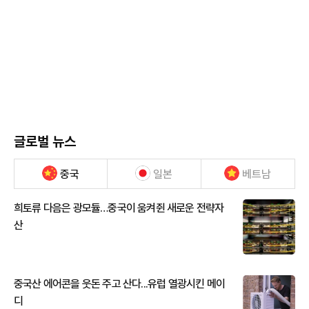
글로벌 뉴스
중국
일본
베트남
희토류 다음은 광모듈…중국이 움켜쥔 새로운 전략자
산
중국산 에어콘을 웃돈 주고 산다...유럽 열광시킨 메이
디