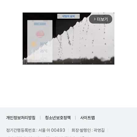
더보기
arrow_forward_ios
Unmute
개인정보처리방침
청소년보호정책
사이트맵
정기간행등록번호 : 서울 아 00493
회장·발행인 : 곽영길