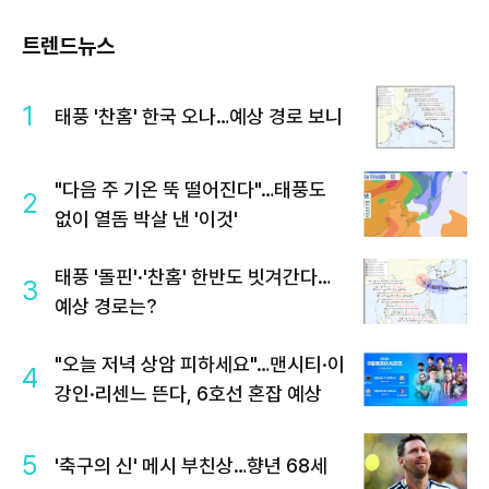
트렌드뉴스
1
태풍 '찬홈' 한국 오나…예상 경로 보니
"다음 주 기온 뚝 떨어진다"…태풍도
2
없이 열돔 박살 낸 '이것'
태풍 '돌핀'·'찬홈' 한반도 빗겨간다…
3
예상 경로는?
"오늘 저녁 상암 피하세요"…맨시티·이
4
강인·리센느 뜬다, 6호선 혼잡 예상
5
'축구의 신' 메시 부친상…향년 68세