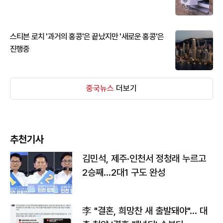
스티븐 로치 '과거의 홍콩'은 끝났지만 '새로운 홍콩'은
진행중
중국뉴스
더보기
추천기사
김민석, 제주·인천서 정청래 누르고
2승째…2대1 구도 완성
李 "결혼, 희망찬 새 출발돼야"… 대