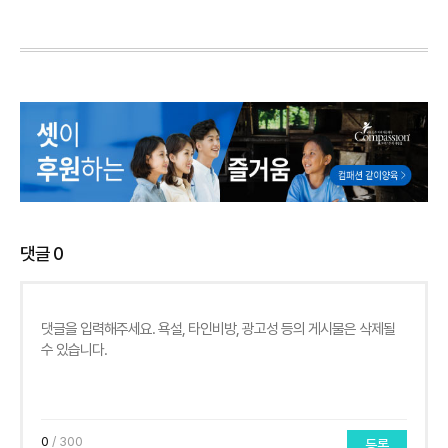
댓글
0
0
/ 300
등록