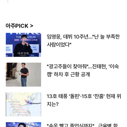
아주PICK >
임영웅, 데뷔 10주년…"난 늘 부족한
사람이었다"
"광고주들이 찾아줘"…진태현, '이숙
캠' 하차 후 근황 공개
13호 태풍 '돌핀'·15호 '찬홈' 현재 위
치는?
"속옷 빨고 졸업식까지"…근육병 학