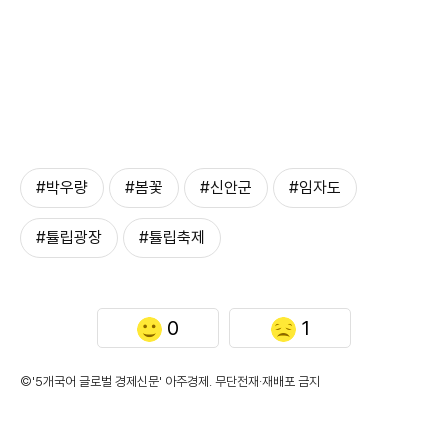
#박우량
#봄꽃
#신안군
#임자도
#튤립광장
#튤립축제
0
1
©'5개국어 글로벌 경제신문' 아주경제. 무단전재·재배포 금지