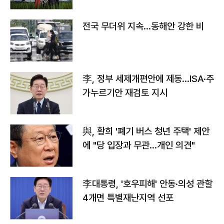
전국 무더위 지속…동해안 강한 비
李, 정부 세제개편안에 제동…ISA·주
가누르기안 재검토 지시
與, 황희 '폐기 버스 청년 주택' 제안
에 "당 입장과 무관…개인 의견"
李대통령, '호우피해' 안동·의성 관할
4개면 특별재난지역 선포