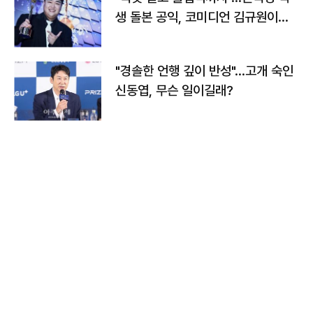
생 돌본 공익, 코미디언 김규원이었
다
"경솔한 언행 깊이 반성"…고개 숙인
신동엽, 무슨 일이길래?