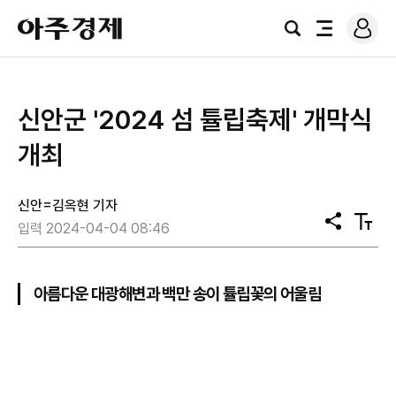
로
아
그
검
전
주
인
색
체
경
메
제
뉴
신안군 '2024 섬 튤립축제' 개막식
개최
신안=김옥현 기자
공
텍
입력 2024-04-04 08:46
유
스
트
크
기
아름다운 대광해변과 백만 송이 튤립꽃의 어울림