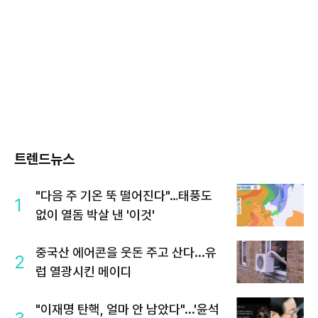
트렌드뉴스
"다음 주 기온 뚝 떨어진다"…태풍도
1
없이 열돔 박살 낸 '이것'
중국산 에어콘을 웃돈 주고 산다...유
2
럽 열광시킨 메이디
"이재명 탄핵, 얼마 안 남았다"...'윤석