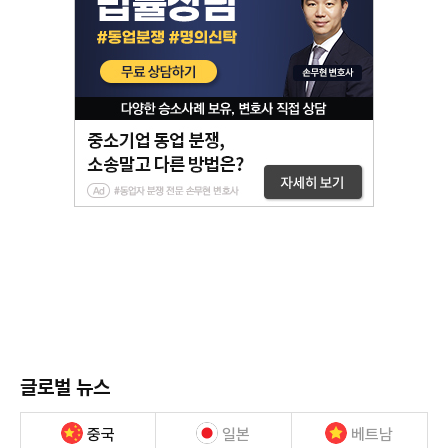
글로벌 뉴스
중국
일본
베트남