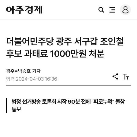
로
아
그
검
전
주
인
색
체
경
메
제
뉴
더불어민주당 광주 서구갑 조인철
후보 과태료 1000만원 처분
광주=박승호 기자
공
텍
입력 2024-04-03 16:36
유
스
트
크
기
법정 선거방송 토론회 시작 90분 전에 "피로누적" 불참
통보