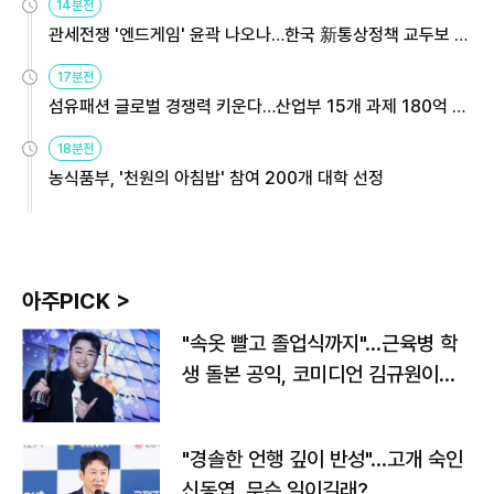
14분전
관세전쟁 '엔드게임' 윤곽 나오나…한국 新통상정책 교두보 활
용해야
17분전
섬유패션 글로벌 경쟁력 키운다…산업부 15개 과제 180억 지
원
18분전
농식품부, '천원의 아침밥' 참여 200개 대학 선정
아주PICK >
"속옷 빨고 졸업식까지"…근육병 학
생 돌본 공익, 코미디언 김규원이었
다
"경솔한 언행 깊이 반성"…고개 숙인
신동엽, 무슨 일이길래?