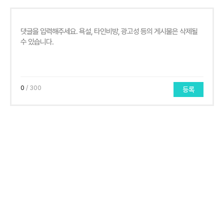
0
/ 300
등록