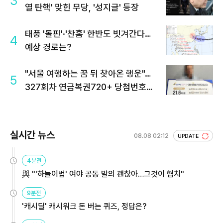
3
열 탄핵' 맞힌 무당, '성지글' 등장
태풍 '돌핀'·'찬홈' 한반도 빗겨간다…
4
예상 경로는?
"서울 여행하는 꿈 뒤 찾아온 행운"…
5
327회차 연금복권720+ 당첨번호조
회 주목
실시간 뉴스
08.08 02:12
UPDATE
4분전
與 "'하늘이법' 여야 공동 발의 괜찮아…그것이 협치"
9분전
'캐시딜' 캐시워크 돈 버는 퀴즈, 정답은?