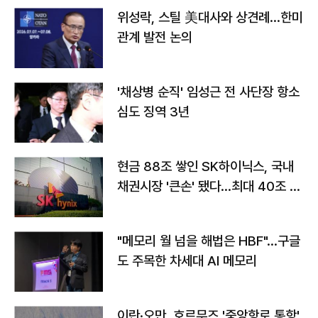
위성락, 스틸 美대사와 상견례…한미
관계 발전 논의
'채상병 순직' 임성근 전 사단장 항소
심도 징역 3년
현금 88조 쌓인 SK하이닉스, 국내
채권시장 '큰손' 됐다…최대 40조 투
자
"메모리 월 넘을 해법은 HBF"…구글
도 주목한 차세대 AI 메모리
이란·오만, 호르무즈 '중앙항로 통항'