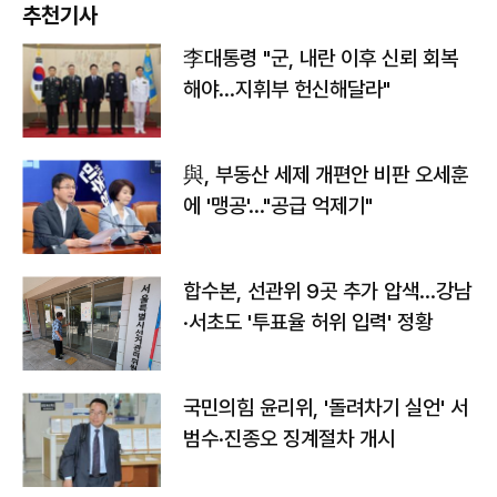
추천기사
李대통령 "군, 내란 이후 신뢰 회복
해야…지휘부 헌신해달라"
與, 부동산 세제 개편안 비판 오세훈
에 '맹공'…"공급 억제기"
합수본, 선관위 9곳 추가 압색…강남
·서초도 '투표율 허위 입력' 정황
국민의힘 윤리위, '돌려차기 실언' 서
범수·진종오 징계절차 개시