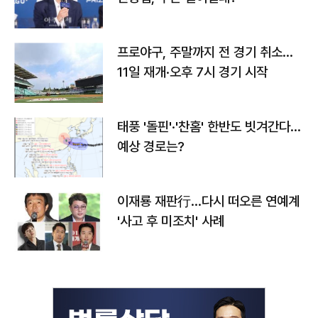
프로야구, 주말까지 전 경기 취소…
11일 재개·오후 7시 경기 시작
태풍 '돌핀'·'찬홈' 한반도 빗겨간다…
예상 경로는?
이재룡 재판行…다시 떠오른 연예계
'사고 후 미조치' 사례