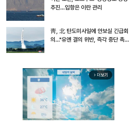
추진…입항은 이란 관리
靑, 北 탄도미사일에 안보실 긴급회
의…"유엔 결의 위반, 즉각 중단 촉
구"
더보기
arrow_forward_ios