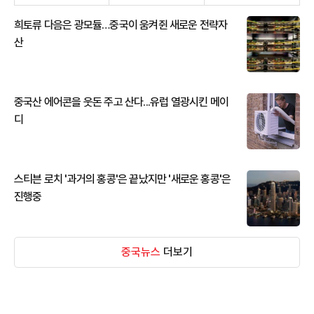
희토류 다음은 광모듈…중국이 움켜쥔 새로운 전략자
산
중국산 에어콘을 웃돈 주고 산다...유럽 열광시킨 메이
디
스티븐 로치 '과거의 홍콩'은 끝났지만 '새로운 홍콩'은
진행중
중국뉴스
더보기