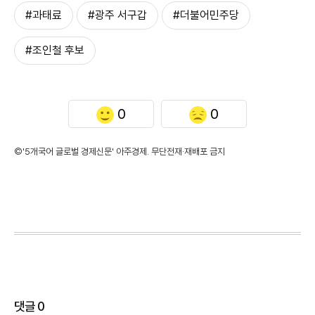
#과태료
#광주 서구갑
#더불어민주당
#조인철 후보
0
0
©'5개국어 글로벌 경제신문' 아주경제. 무단전재·재배포 금지
댓글
0