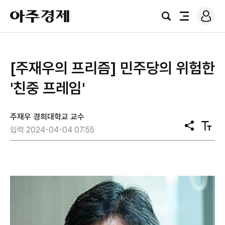
로
아
그
검
전
주
인
색
체
경
메
제
뉴
[주재우의 프리즘] 민주당의 위험한
'친중 프레임'
주재우 경희대학교 교수
공
텍
입력 2024-04-04 07:55
유
스
트
크
기