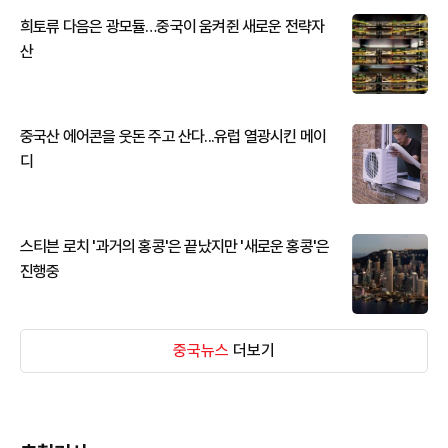
희토류 다음은 광모듈…중국이 움켜쥔 새로운 전략자
산
중국산 에어콘을 웃돈 주고 산다...유럽 열광시킨 메이
디
스티븐 로치 '과거의 홍콩'은 끝났지만 '새로운 홍콩'은
진행중
중국뉴스
더보기