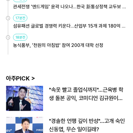
관세전쟁 '엔드게임' 윤곽 나오나…한국 新통상정책 교두보 활
용해야
17분전
섬유패션 글로벌 경쟁력 키운다…산업부 15개 과제 180억 지
원
18분전
농식품부, '천원의 아침밥' 참여 200개 대학 선정
아주PICK >
"속옷 빨고 졸업식까지"…근육병 학
생 돌본 공익, 코미디언 김규원이었
다
"경솔한 언행 깊이 반성"…고개 숙인
신동엽, 무슨 일이길래?