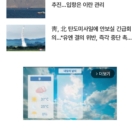
추진…입항은 이란 관리
靑, 北 탄도미사일에 안보실 긴급회
의…"유엔 결의 위반, 즉각 중단 촉
구"
더보기
arrow_forward_ios
Unmute