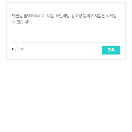
0
/ 300
등록