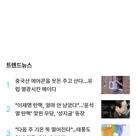
트렌드뉴스
중국산 에어콘을 웃돈 주고 산다...유
1
럽 열광시킨 메이디
"이재명 탄핵, 얼마 안 남았다"...'윤석
2
열 탄핵' 맞힌 무당, '성지글' 등장
"다음 주 기온 뚝 떨어진다"…태풍도
3