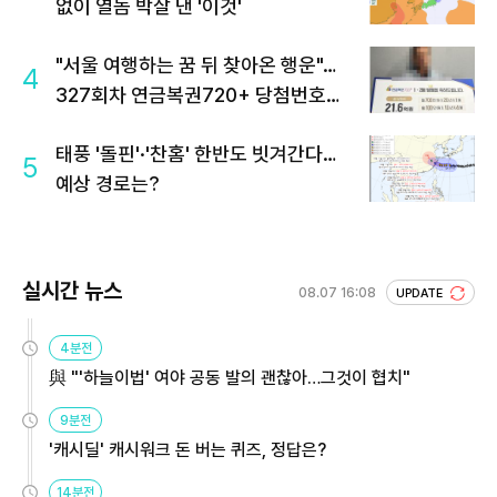
없이 열돔 박살 낸 '이것'
"서울 여행하는 꿈 뒤 찾아온 행운"…
4
327회차 연금복권720+ 당첨번호조
회 주목
태풍 '돌핀'·'찬홈' 한반도 빗겨간다…
5
예상 경로는?
실시간 뉴스
08.07 16:08
UPDATE
4분전
與 "'하늘이법' 여야 공동 발의 괜찮아…그것이 협치"
9분전
'캐시딜' 캐시워크 돈 버는 퀴즈, 정답은?
14분전