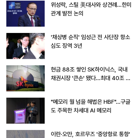
위성락, 스틸 美대사와 상견례…한미
관계 발전 논의
'채상병 순직' 임성근 전 사단장 항소
심도 징역 3년
현금 88조 쌓인 SK하이닉스, 국내
채권시장 '큰손' 됐다…최대 40조 투
자
"메모리 월 넘을 해법은 HBF"…구글
도 주목한 차세대 AI 메모리
이란·오만, 호르무즈 '중앙항로 통항'