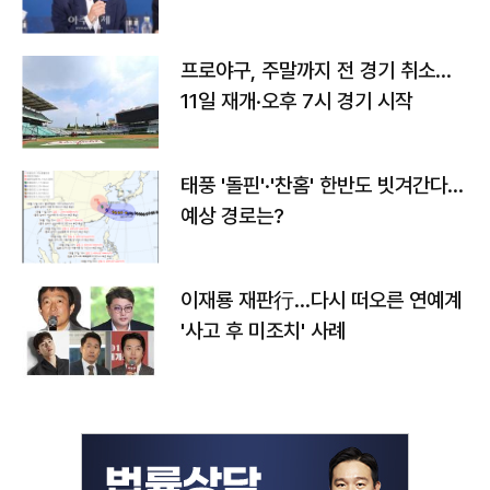
프로야구, 주말까지 전 경기 취소…
11일 재개·오후 7시 경기 시작
태풍 '돌핀'·'찬홈' 한반도 빗겨간다…
예상 경로는?
이재룡 재판行…다시 떠오른 연예계
'사고 후 미조치' 사례