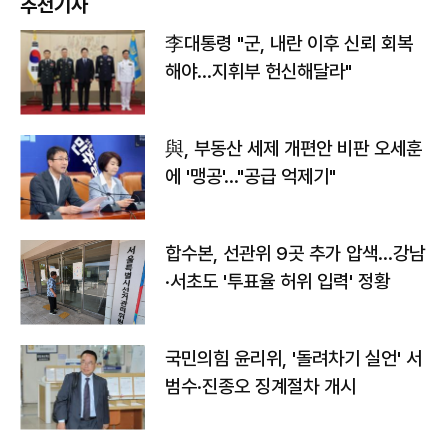
추천기사
李대통령 "군, 내란 이후 신뢰 회복
해야…지휘부 헌신해달라"
與, 부동산 세제 개편안 비판 오세훈
에 '맹공'…"공급 억제기"
합수본, 선관위 9곳 추가 압색…강남
·서초도 '투표율 허위 입력' 정황
국민의힘 윤리위, '돌려차기 실언' 서
범수·진종오 징계절차 개시