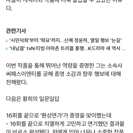
다.
관련기사
'시민덕희'부터 '파묘'까지…신예 정윤하, 열일 행보 '눈길'
'내남결' tvN·티빙·아마존 트리플 흥행…K드라마 새 역사 썼다
이번 작품을 통해 뛰어난 역량을 증명한 그는 소속사
써패스이엔티를 공해 종영 소감과 향후 행보에 대해
전해왔다.
다음은 황희의 일문일답
16회를 끝으로 ‘환상연가’가 종영을 맞이했는데
- 16회를 끝으로 치열하게 고민하고 연기했던 결과물
이 비로소 완성됐다. 저에게 있어 너무나 소중한 작품