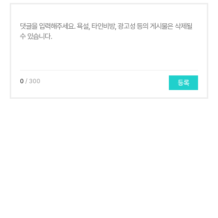
0
/ 300
등록