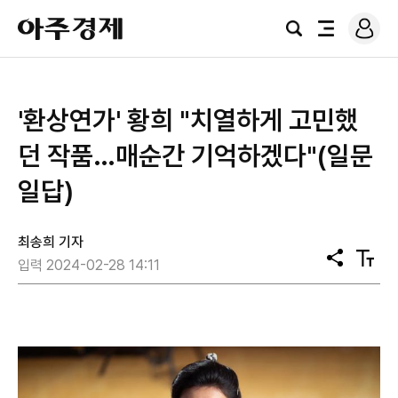
로
아
그
검
전
주
인
색
체
경
메
제
뉴
'환상연가' 황희 "치열하게 고민했
던 작품…매순간 기억하겠다"(일문
일답)
최송희 기자
공
텍
입력 2024-02-28 14:11
유
스
트
크
기