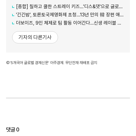
[종합] 칠하고 쿨한 스트레이 키즈…'디스&댓'으로 글로벌 질주
'긴긴밤', 토론토국제영화제 초청…13년 만의 韓 장편 애니
더보이즈, 9인 체제로 팀 활동 이어간다…신생 레이블 계약 완료
기자의 다른기사
©'5개국어 글로벌 경제신문' 아주경제. 무단전재·재배포 금지
댓글
0