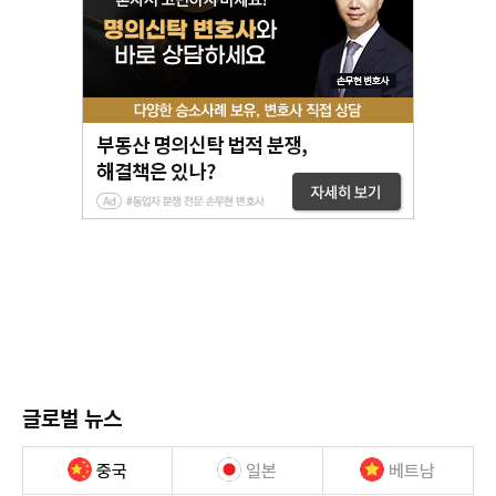
글로벌 뉴스
중국
일본
베트남