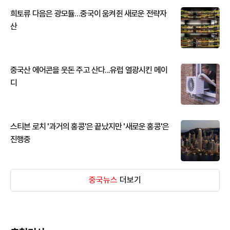
희토류 다음은 광모듈…중국이 움켜쥔 새로운 전략자
산
중국산 에어콘을 웃돈 주고 산다...유럽 열광시킨 메이
디
스티븐 로치 '과거의 홍콩'은 끝났지만 '새로운 홍콩'은
진행중
중국뉴스
더보기