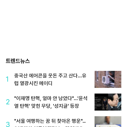
트렌드뉴스
중국산 에어콘을 웃돈 주고 산다...유
1
럽 열광시킨 메이디
"이재명 탄핵, 얼마 안 남았다"...'윤석
2
열 탄핵' 맞힌 무당, '성지글' 등장
"서울 여행하는 꿈 뒤 찾아온 행운"…
3