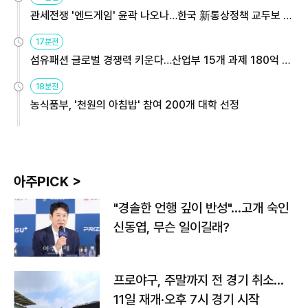
관세전쟁 '엔드게임' 윤곽 나오나…한국 新통상정책 교두보 활
용해야
17분전
섬유패션 글로벌 경쟁력 키운다…산업부 15개 과제 180억 지
원
18분전
농식품부, '천원의 아침밥' 참여 200개 대학 선정
아주PICK >
"경솔한 언행 깊이 반성"…고개 숙인
신동엽, 무슨 일이길래?
프로야구, 주말까지 전 경기 취소…
11일 재개·오후 7시 경기 시작