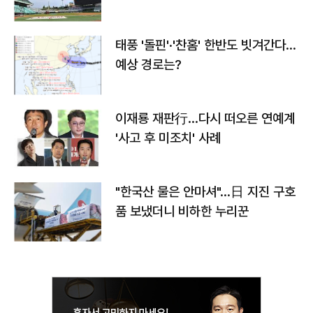
태풍 '돌핀'·'찬홈' 한반도 빗겨간다…
예상 경로는?
이재룡 재판行…다시 떠오른 연예계
'사고 후 미조치' 사례
"한국산 물은 안마셔"…日 지진 구호
품 보냈더니 비하한 누리꾼