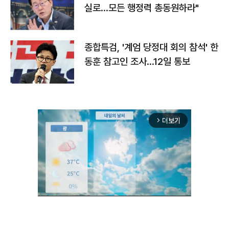
실로…모든 행정력 총동원하라"
종합특검, '계엄 당정대 회의 참석' 한
동훈 참고인 조사...12일 통보
더보기
arrow_forward_ios
Unmute