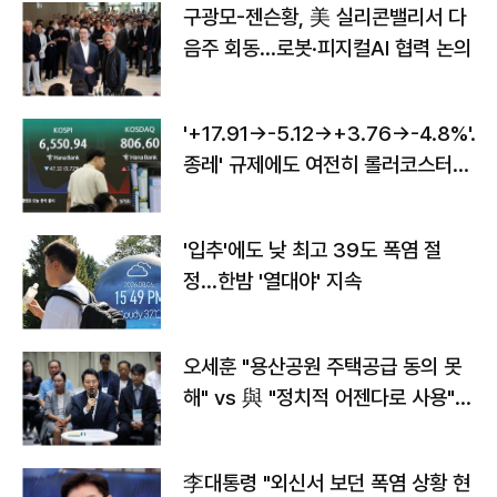
구광모-젠슨황, 美 실리콘밸리서 다
음주 회동…로봇·피지컬AI 협력 논의
'+17.91→-5.12→+3.76→-4.8%'…'
종레' 규제에도 여전히 롤러코스터
타는 코스피
'입추'에도 낮 최고 39도 폭염 절
정…한밤 '열대야' 지속
오세훈 "용산공원 주택공급 동의 못
해" vs 與 "정치적 어젠다로 사용"
맞불
李대통령 "외신서 보던 폭염 상황 현