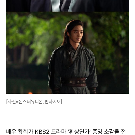
[사진=몬스터유니온, 판타지오]
배우 황희가 KBS2 드라마 '환상연가' 종영 소감을 전