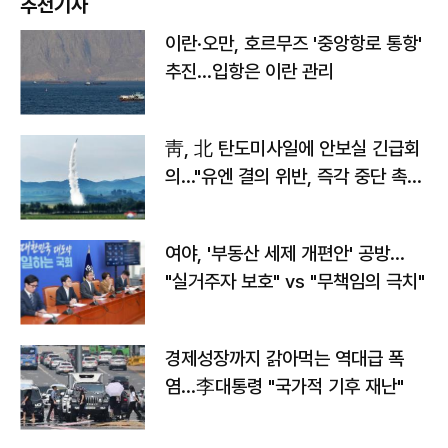
추천기사
이란·오만, 호르무즈 '중앙항로 통항'
추진…입항은 이란 관리
靑, 北 탄도미사일에 안보실 긴급회
의…"유엔 결의 위반, 즉각 중단 촉
구"
여야, '부동산 세제 개편안' 공방…
"실거주자 보호" vs "무책임의 극치"
경제성장까지 갉아먹는 역대급 폭
염…李대통령 "국가적 기후 재난"