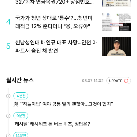
327회차 연금복권720+ 당첨번호조
회 주목
국가가 청년 상대로 '통수'?...청년미
4
래적금 12% 준다더니 "응, 오류야"
신남성연대 배인규 대표 사망…인천 아
5
파트서 숨진 채 발견
실시간 뉴스
08.07 14:02
UPDATE
4분전
與 "'하늘이법' 여야 공동 발의 괜찮아…그것이 협치"
9분전
'캐시딜' 캐시워크 돈 버는 퀴즈, 정답은?
14분전