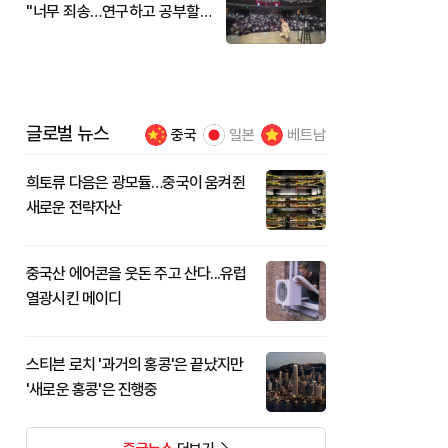
"너무 죄송…연구하고 공부할
것"
글로벌 뉴스
중국
일본
베트남
희토류 다음은 광모듈…중국이 움켜쥔
새로운 전략자산
중국산 에어콘을 웃돈 주고 산다...유럽
열광시킨 메이디
스티븐 로치 '과거의 홍콩'은 끝났지만
'새로운 홍콩'은 진행중