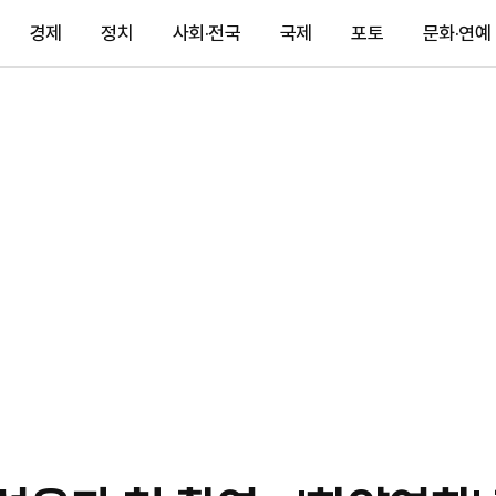
경제
정치
사회·전국
국제
포토
문화·연예