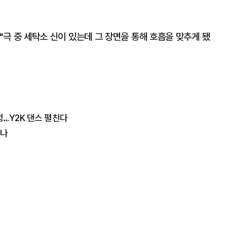
"극 중 세탁소 신이 있는데 그 장면을 통해 호흡을 맞추게 됐
성…Y2K 댄스 펼친다
였나