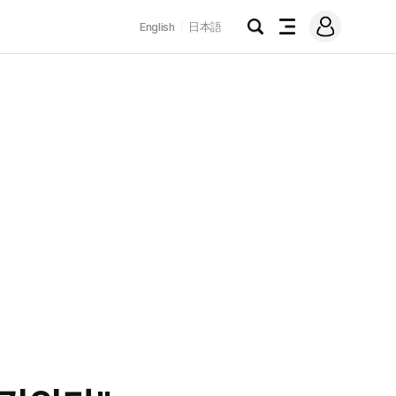
로
English
日本語
그
검
전
인
색
체
메
뉴