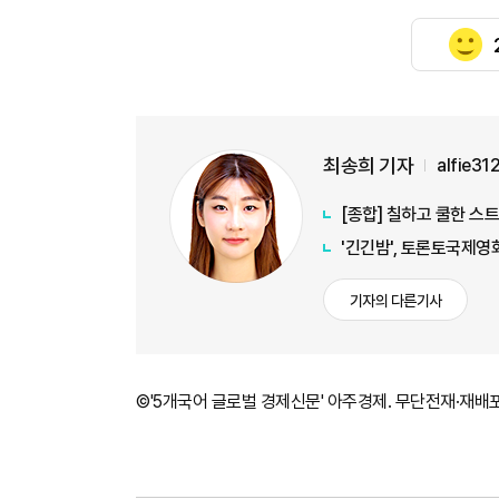
최송희 기자
alfie3
[종합] 칠하고 쿨한 스
'긴긴밤', 토론토국제영
기자의 다른기사
©'5개국어 글로벌 경제신문' 아주경제. 무단전재·재배