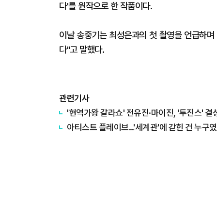
다'를 원작으로 한 작품이다.
이날 송중기는 최성은과의 첫 촬영을 언급하며 
다"고 말했다.
관련기사
'현역가왕 갈라쇼' 전유진·마이진, '투진스' 결
아티스트 플레이브…'세계관'에 갇힌 건 누구