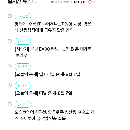
실시간 뉴스
08.07 02:55
UPDATE
3시간전
평택에 '수목원' 들어서나...최원용 시장, 박은
식 산림청장에게 국유지 활용 건의
3시간전
[시승기] 볼보 EX90 타보니…짐 많은 대가족
'여기로'
3시간전
[오늘의 운세] 별자리별 운세-8월 7일
3시간전
[오늘의 운세] 띠별 운세-8월 7일
3시간전
포스코에어솔루션, 항공우주·방산용 고순도 가
스 소재분야 글로벌 인증 획득