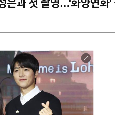
최성은과 첫 촬영…'화양연화'
이
미
지
확
대