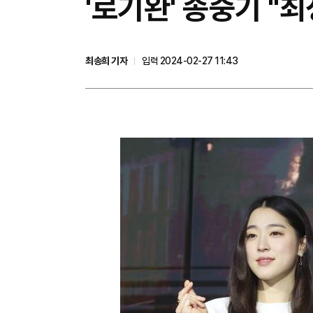
'로기완' 송중기 "
최송희 기자
입력 2024-02-27 11:43