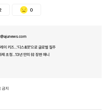
2
0
12@ajunews.com
트레이 키즈…'디스&댓'으로 글로벌 질주
화제 초청…13년 만의 韓 장편 애니
포 금지