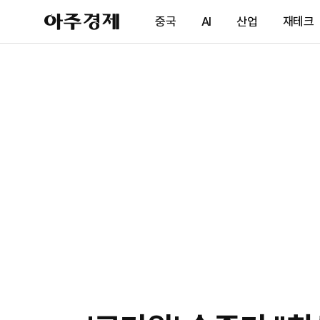
아
중국
AI
산업
재테크
주
경
제