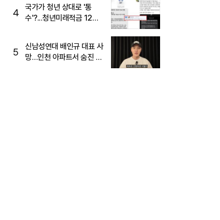
국가가 청년 상대로 '통
4
수'?...청년미래적금 12%
준다더니 "응, 오류야"
신남성연대 배인규 대표 사
5
망…인천 아파트서 숨진 채
발견