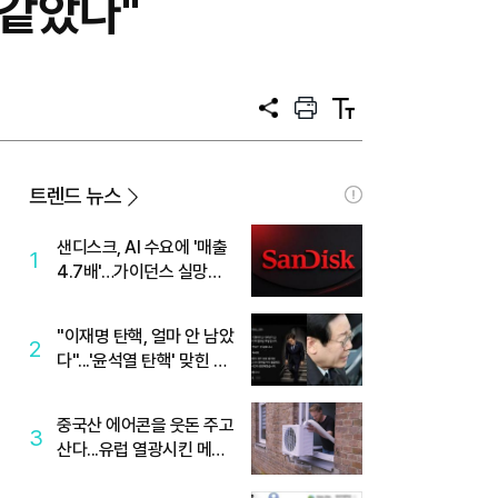
 같았다"
공
프
텍
유
린
스
트
트
크
기
트렌드 뉴스
샌디스크, AI 수요에 '매출
1
4.7배'…가이던스 실망에
'주가는 하락'
"이재명 탄핵, 얼마 안 남았
2
다"...'윤석열 탄핵' 맞힌 무
당, '성지글' 등장
중국산 에어콘을 웃돈 주고
3
산다...유럽 열광시킨 메이
디