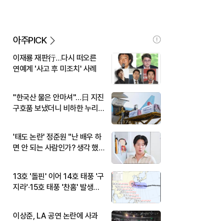
아주PICK
이재룡 재판行…다시 떠오른
연예계 '사고 후 미조치' 사례
"한국산 물은 안마셔"…日 지진
구호품 보냈더니 비하한 누리
꾼
'태도 논란' 정준원 "난 배우 하
면 안 되는 사람인가? 생각 했
다"
13호 '돌핀' 이어 14호 태풍 '구
지라'·15호 태풍 '찬홈' 발생…
현재 위치와 이동경로는?
이상준, LA 공연 논란에 사과