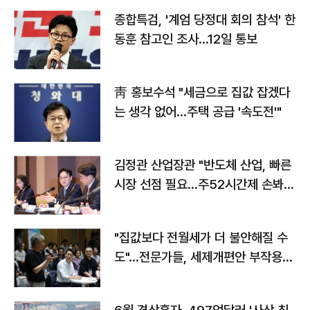
종합특검, '계엄 당정대 회의 참석' 한
동훈 참고인 조사...12일 통보
靑 홍보수석 "세금으로 집값 잡겠다
는 생각 없어…주택 공급 '속도전'"
김정관 산업장관 "반도체 산업, 빠른
시장 선점 필요…주52시간제 손봐
야"
"집값보다 전월세가 더 불안해질 수
도"…전문가들, 세제개편안 부작용
우려