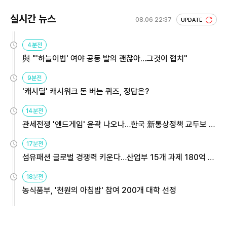
실시간 뉴스
08.06 22:37
UPDATE
4분전
與 "'하늘이법' 여야 공동 발의 괜찮아…그것이 협치"
9분전
'캐시딜' 캐시워크 돈 버는 퀴즈, 정답은?
14분전
관세전쟁 '엔드게임' 윤곽 나오나…한국 新통상정책 교두보 활
용해야
17분전
섬유패션 글로벌 경쟁력 키운다…산업부 15개 과제 180억 지
원
18분전
농식품부, '천원의 아침밥' 참여 200개 대학 선정