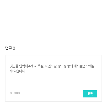
댓글
0
0
/ 300
등록