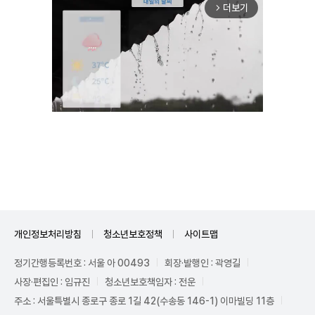
더보기
arrow_forward_ios
Unmute
개인정보처리방침
청소년보호정책
사이트맵
정기간행등록번호 : 서울 아 00493
회장·발행인 : 곽영길
사장·편집인 : 임규진
청소년보호책임자 : 전운
주소 : 서울특별시 종로구 종로 1길 42(수송동 146-1) 이마빌딩 11층