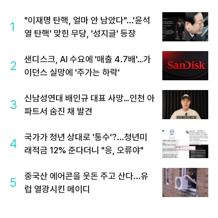
"이재명 탄핵, 얼마 안 남았다"...'윤석
1
열 탄핵' 맞힌 무당, '성지글' 등장
샌디스크, AI 수요에 '매출 4.7배'…가
2
이던스 실망에 '주가는 하락'
신남성연대 배인규 대표 사망…인천 아
3
파트서 숨진 채 발견
국가가 청년 상대로 '통수'?...청년미
4
래적금 12% 준다더니 "응, 오류야"
중국산 에어콘을 웃돈 주고 산다...유
5
럽 열광시킨 메이디