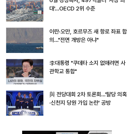
6월 경상흑자, 497억달러 '사상 최
대'…OECD 2위 수준
이란·오만, 호르무즈 새 항로 좌표 합
의…"전면 개방은 아냐"
李대통령 "쿠데타 소지 없애려면 사
관학교 통합"
與 전당대회 2차 토론회…'탈당 의혹
·신천지 당원 가입 논란' 공방