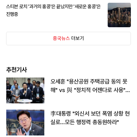
스티븐 로치 '과거의 홍콩'은 끝났지만 '새로운 홍콩'은
진행중
중국뉴스
더보기
추천기사
오세훈 "용산공원 주택공급 동의 못
해" vs 與 "정치적 어젠다로 사용"
맞불
李대통령 "외신서 보던 폭염 상황 현
실로…모든 행정력 총동원하라"