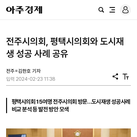
로
아
그
검
전
주
인
색
체
경
메
제
뉴
전주시의회, 평택시의회와 도시재
생 성공 사례 공유
전주=김한호 기자
공
텍
입력 2024-02-23 11:38
유
스
트
크
기
평택시의회 15여명 전주시의회 방문…도시재생 성공사례
비교 분석 등 발전 방안 모색