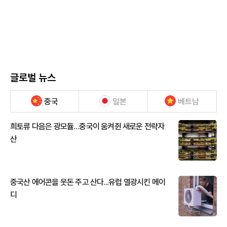
글로벌 뉴스
중국
일본
베트남
희토류 다음은 광모듈…중국이 움켜쥔 새로운 전략자
산
중국산 에어콘을 웃돈 주고 산다...유럽 열광시킨 메이
디