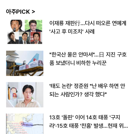
아주PICK >
이재룡 재판行…다시 떠오른 연예계
'사고 후 미조치' 사례
"한국산 물은 안마셔"…日 지진 구호
품 보냈더니 비하한 누리꾼
'태도 논란' 정준원 "난 배우 하면 안
되는 사람인가? 생각 했다"
13호 '돌핀' 이어 14호 태풍 '구지
라'·15호 태풍 '찬홈' 발생…현재 위