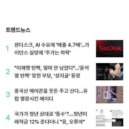
트렌드뉴스
샌디스크, AI 수요에 '매출 4.7배'…가
1
이던스 실망에 '주가는 하락'
"이재명 탄핵, 얼마 안 남았다"...'윤석
2
열 탄핵' 맞힌 무당, '성지글' 등장
중국산 에어콘을 웃돈 주고 산다...유
3
럽 열광시킨 메이디
국가가 청년 상대로 '통수'?...청년미
4
래적금 12% 준다더니 "응, 오류야"