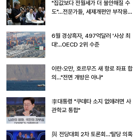
"집값보다 전월세가 더 불안해질 수
도"…전문가들, 세제개편안 부작용
우려
6월 경상흑자, 497억달러 '사상 최
대'…OECD 2위 수준
이란·오만, 호르무즈 새 항로 좌표 합
의…"전면 개방은 아냐"
李대통령 "쿠데타 소지 없애려면 사
관학교 통합"
與 전당대회 2차 토론회…'탈당 의혹