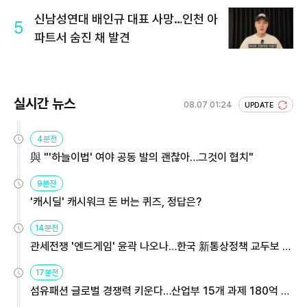
신남성연대 배인규 대표 사망…인천 아
5
파트서 숨진 채 발견
실시간 뉴스
08.07 01:24
UPDATE
4분전
與 "'하늘이법' 여야 공동 발의 괜찮아…그것이 협치"
9분전
'캐시딜' 캐시워크 돈 버는 퀴즈, 정답은?
14분전
관세전쟁 '엔드게임' 윤곽 나오나…한국 新통상정책 교두보 활
용해야
17분전
섬유패션 글로벌 경쟁력 키운다…산업부 15개 과제 180억 지
원