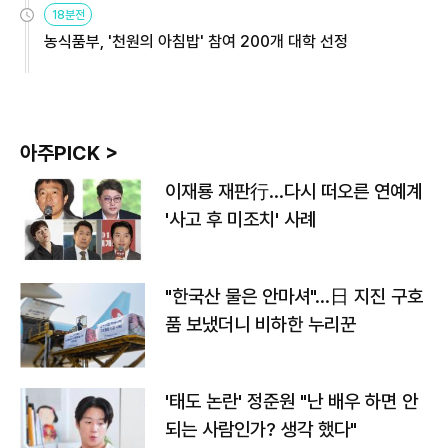
18분전
농식품부, '천원의 아침밥' 참여 200개 대학 선정
아주PICK >
이재룡 재판行…다시 떠오른 연예계
'사고 후 미조치' 사례
"한국산 물은 안마셔"…日 지진 구호
품 보냈더니 비하한 누리꾼
'태도 논란' 정준원 "난 배우 하면 안
되는 사람인가? 생각 했다"