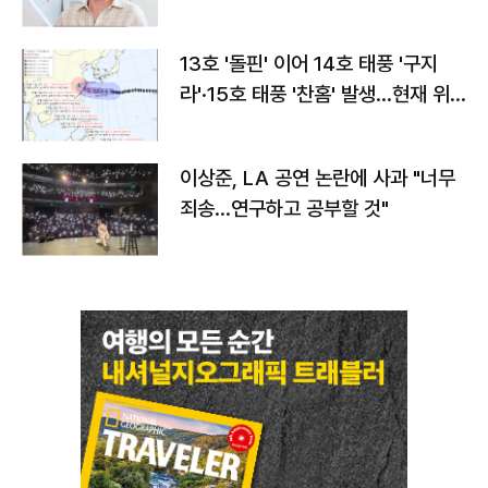
13호 '돌핀' 이어 14호 태풍 '구지
라'·15호 태풍 '찬홈' 발생…현재 위
치와 이동경로는?
이상준, LA 공연 논란에 사과 "너무
죄송…연구하고 공부할 것"