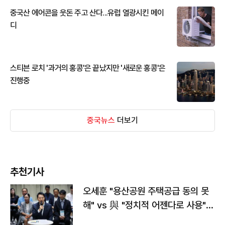
중국산 에어콘을 웃돈 주고 산다...유럽 열광시킨 메이
디
스티븐 로치 '과거의 홍콩'은 끝났지만 '새로운 홍콩'은
진행중
중국뉴스
더보기
추천기사
오세훈 "용산공원 주택공급 동의 못
해" vs 與 "정치적 어젠다로 사용"
맞불