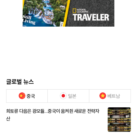
글로벌 뉴스
중국
일본
베트남
희토류 다음은 광모듈…중국이 움켜쥔 새로운 전략자
산