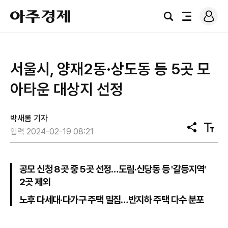
로
아
그
검
전
주
인
색
체
경
메
제
뉴
서울시, 양재2동·상도동 등 5곳 모
아타운 대상지 선정
박새롬 기자
공
텍
입력 2024-02-19 08:21
유
스
트
크
기
공모 신청 8곳 중 5곳 선정…도림·신당동 등 '갈등지역'
2곳 제외
노후 다세대·다가구 주택 밀집…반지하 주택 다수 분포