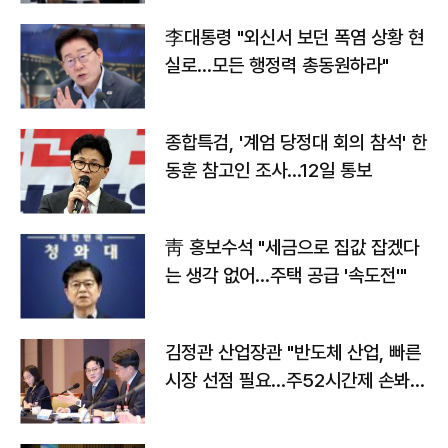
李대통령 "외신서 보던 폭염 상황 현
실로…모든 행정력 총동원하라"
종합특검, '계엄 당정대 회의 참석' 한
동훈 참고인 조사...12일 통보
靑 홍보수석 "세금으로 집값 잡겠다
는 생각 없어…주택 공급 '속도전'"
김정관 산업장관 "반도체 산업, 빠른
시장 선점 필요…주52시간제 손봐
야"