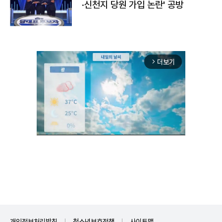
·신천지 당원 가입 논란' 공방
더보기
arrow_forward_ios
Mute
개인정보처리방침
청소년보호정책
사이트맵