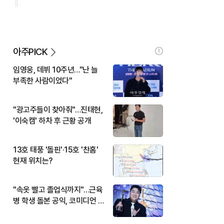
아주PICK
임영웅, 데뷔 10주년…"난 늘
부족한 사람이었다"
"광고주들이 찾아줘"…진태현,
'이숙캠' 하차 후 근황 공개
13호 태풍 '돌핀'·15호 '찬홈'
현재 위치는?
"속옷 빨고 졸업식까지"…근육
병 학생 돌본 공익, 코미디언 김
규원이었다