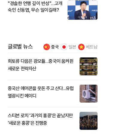
"경솔한 언행 깊이 반성"…고개
숙인 신동엽, 무슨 일이길래?
글로벌 뉴스
중국
일본
베트남
희토류 다음은 광모듈…중국이 움켜쥔
새로운 전략자산
중국산 에어콘을 웃돈 주고 산다...유럽
열광시킨 메이디
스티븐 로치 '과거의 홍콩'은 끝났지만
'새로운 홍콩'은 진행중