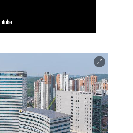
이
미
지
확
대