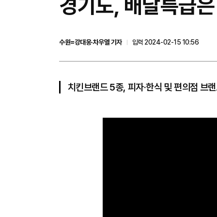
경기도, 배달특급은 
수원=강대웅·차우열 기자
입력 2024-02-15 10:56
치킨브랜드 5종, 피자·한식 및 편의점 브랜