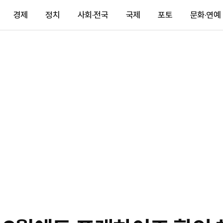
경제
정치
사회·전국
국제
포토
문화·연예