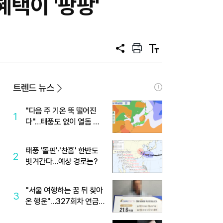
택이 '팡팡'
공
프
텍
유
린
스
트
트
크
기
트렌드 뉴스
"다음 주 기온 뚝 떨어진
1
다"…태풍도 없이 열돔 박
살 낸 '이것'
태풍 '돌핀'·'찬홈' 한반도
2
빗겨간다…예상 경로는?
"서울 여행하는 꿈 뒤 찾아
3
온 행운"…327회차 연금
복권720+ 당첨번호조회