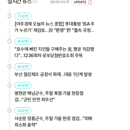
실시간 뉴스
08.09 04:15
UPDATE
7시간전
[아주경제 오늘의 뉴스 종합] 李대통령 'ISA·주
가 누르기' 재검토…與 "환영" 野 "졸속 국정"
外
8시간전
"호수에 빠진 지인들 구해주는 꿈, 행운 직감했
다"…1236회차 로또당첨번호조회 주목
8시간전
부산 철강제조 공장서 화재…대응 1단계 발령
9시간전
명현관 해남군수, 주말 폭염·가뭄 현장점
검…"군민 안전 최우선"
9시간전
사순문 장흥군수, 주말 가뭄 현장 점검…"피해
최소화 총력"