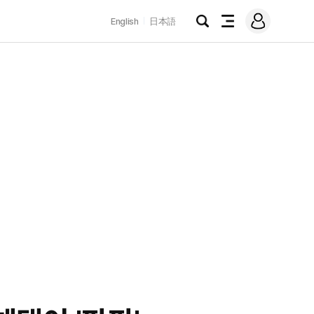
로
English
日本語
그
검
전
인
색
체
메
뉴