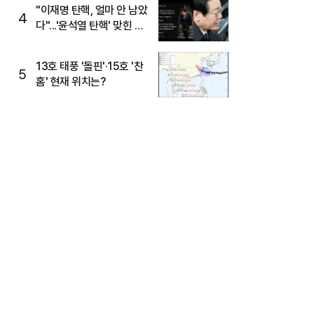
주목
"이재명 탄핵, 얼마 안 남았
4
다"...'윤석열 탄핵' 맞힌 무
당, '성지글' 등장
13호 태풍 '돌핀'·15호 '찬
5
홈' 현재 위치는?