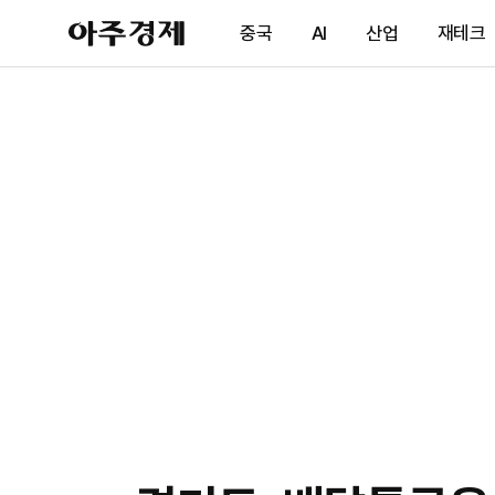
아
중국
AI
산업
재테크
주
경
제