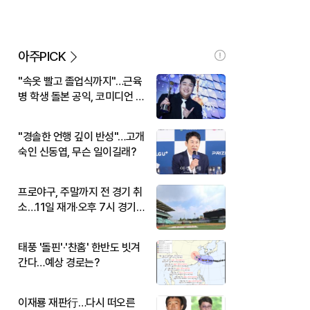
아주PICK
"속옷 빨고 졸업식까지"…근육
병 학생 돌본 공익, 코미디언 김
규원이었다
"경솔한 언행 깊이 반성"…고개
숙인 신동엽, 무슨 일이길래?
프로야구, 주말까지 전 경기 취
소…11일 재개·오후 7시 경기
시작
태풍 '돌핀'·'찬홈' 한반도 빗겨
간다…예상 경로는?
이재룡 재판行…다시 떠오른