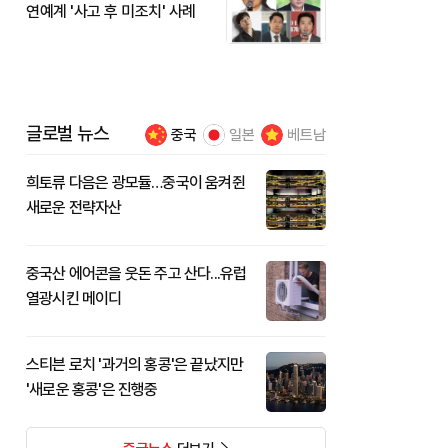
연예계 '사고 후 미조치' 사례
글로벌 뉴스
중국
일본
베트남
희토류 다음은 광모듈…중국이 움켜쥔
새로운 전략자산
중국산 에어콘을 웃돈 주고 산다...유럽
열광시킨 메이디
스티븐 로치 '과거의 홍콩'은 끝났지만
'새로운 홍콩'은 진행중