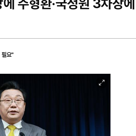
장에 주형환·국정원 3차장에
 필요"
이
미
지
확
대