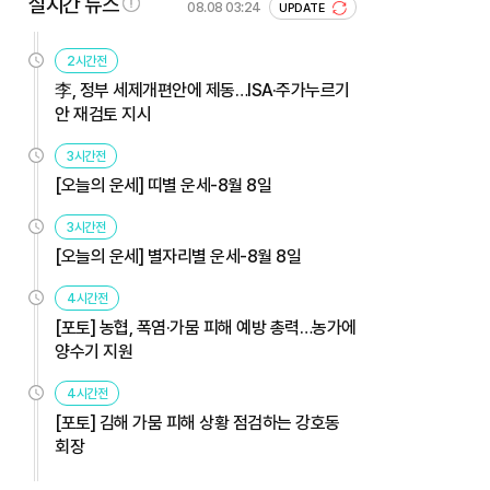
실시간 뉴스
08.08 03:24
UPDATE
2시간전
李, 정부 세제개편안에 제동…ISA·주가누르기
안 재검토 지시
3시간전
[오늘의 운세] 띠별 운세-8월 8일
3시간전
[오늘의 운세] 별자리별 운세-8월 8일
4시간전
[포토] 농협, 폭염·가뭄 피해 예방 총력…농가에
양수기 지원
4시간전
[포토] 김해 가뭄 피해 상황 점검하는 강호동
회장