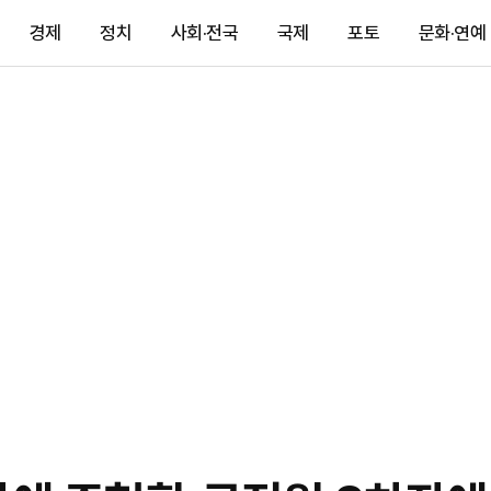
경제
정치
사회·전국
국제
포토
문화·연예