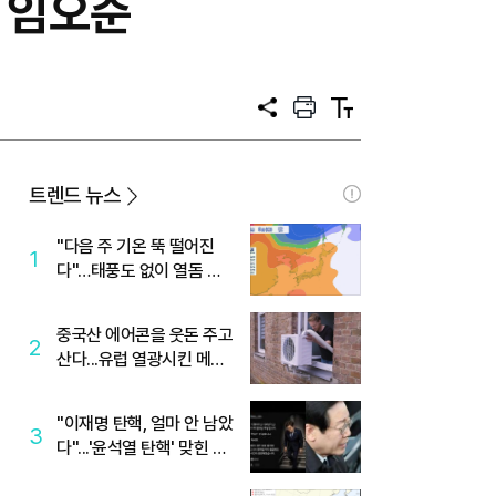
 임오준
공
프
텍
유
린
스
트
트
크
기
트렌드 뉴스
"다음 주 기온 뚝 떨어진
1
다"…태풍도 없이 열돔 박
살 낸 '이것'
중국산 에어콘을 웃돈 주고
2
산다...유럽 열광시킨 메이
디
"이재명 탄핵, 얼마 안 남았
3
다"...'윤석열 탄핵' 맞힌 무
당, '성지글' 등장