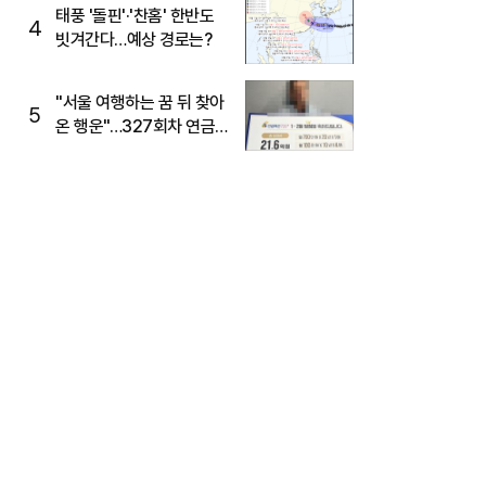
태풍 '돌핀'·'찬홈' 한반도
4
빗겨간다…예상 경로는?
"서울 여행하는 꿈 뒤 찾아
5
온 행운"…327회차 연금
복권720+ 당첨번호조회
주목