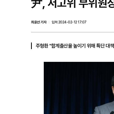
尹, 저고위 부위원
최윤선 기자
입력 2024-02-12 17:07
주형환 "합계출산율 높이기 위해 특단 대책