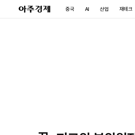
아
중국
AI
산업
재테크
주
경
제