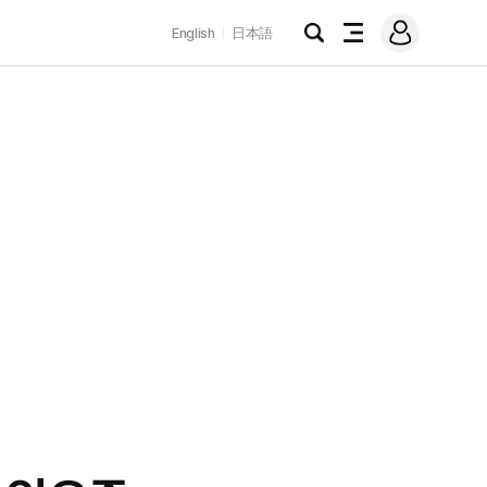
로
English
日本語
그
검
전
인
색
체
메
뉴