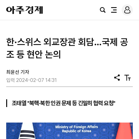
로
아
그
검
전
주
인
색
체
경
메
제
뉴
한·스위스 외교장관 회담…국제 공
조 등 현안 논의
최윤선 기자
공
텍
입력 2024-02-07 14:31
유
스
트
크
기
조태열 "북핵·북한 인권 문제 등 긴밀히 협력 요청"