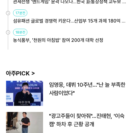
관세전쟁 '엔드게임' 윤곽 나오나…한국 新통상정책 교두보 활
용해야
17분전
섬유패션 글로벌 경쟁력 키운다…산업부 15개 과제 180억 지
원
18분전
농식품부, '천원의 아침밥' 참여 200개 대학 선정
아주PICK >
임영웅, 데뷔 10주년…"난 늘 부족한
사람이었다"
"광고주들이 찾아줘"…진태현, '이숙
캠' 하차 후 근황 공개