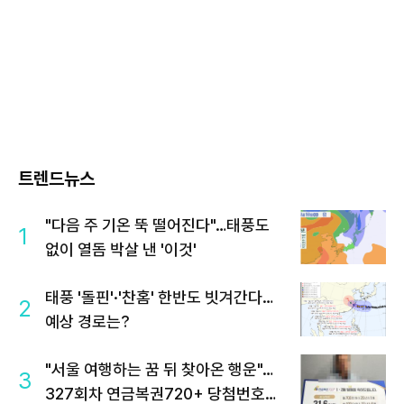
트렌드뉴스
"다음 주 기온 뚝 떨어진다"…태풍도
1
없이 열돔 박살 낸 '이것'
태풍 '돌핀'·'찬홈' 한반도 빗겨간다…
2
예상 경로는?
"서울 여행하는 꿈 뒤 찾아온 행운"…
3
327회차 연금복권720+ 당첨번호조