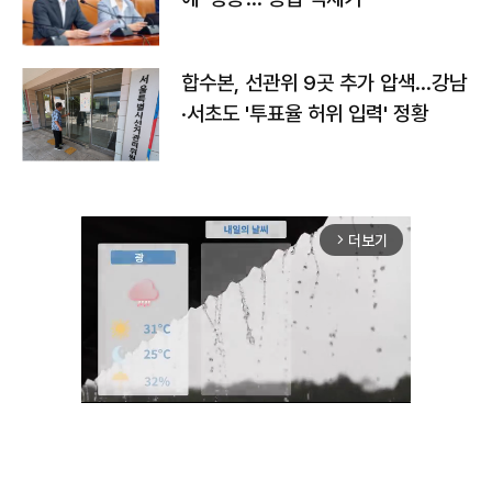
합수본, 선관위 9곳 추가 압색…강남
·서초도 '투표율 허위 입력' 정황
더보기
arrow_forward_ios
Unmute