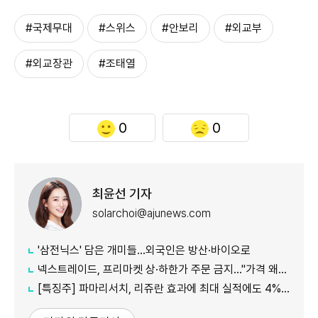
#국제무대
#스위스
#안보리
#외교부
#외교장관
#조태열
0
0
최윤선 기자
solarchoi@ajunews.com
'삼전닉스' 담은 개미들…외국인은 방산·바이오로
넥스트레이드, 프리마켓 상·하한가 주문 금지…"가격 왜곡 방지"
[특징주] 파마리서치, 리쥬란 효과에 최대 실적에도 4%대 약세