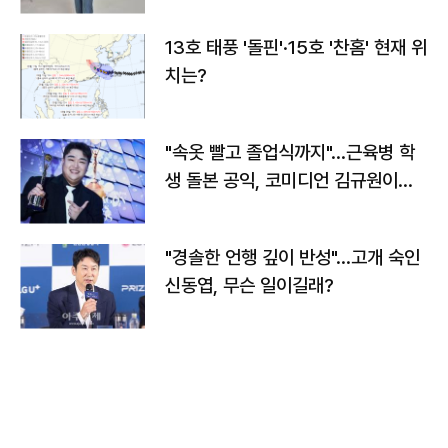
13호 태풍 '돌핀'·15호 '찬홈' 현재 위
치는?
"속옷 빨고 졸업식까지"…근육병 학
생 돌본 공익, 코미디언 김규원이었
다
"경솔한 언행 깊이 반성"…고개 숙인
신동엽, 무슨 일이길래?