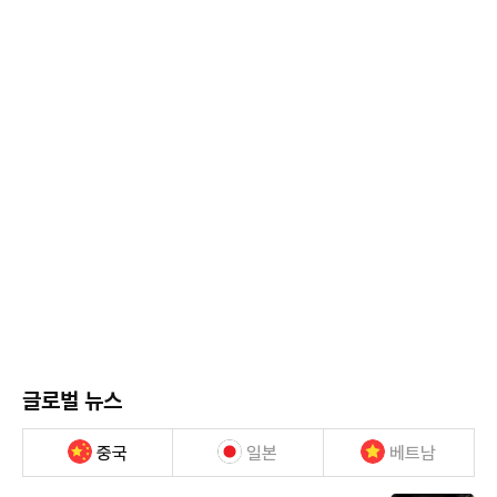
글로벌 뉴스
중국
일본
베트남