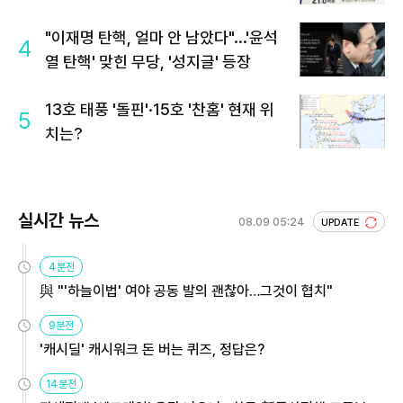
회 주목
"이재명 탄핵, 얼마 안 남았다"...'윤석
4
열 탄핵' 맞힌 무당, '성지글' 등장
13호 태풍 '돌핀'·15호 '찬홈' 현재 위
5
치는?
실시간 뉴스
08.09 05:24
UPDATE
4분전
與 "'하늘이법' 여야 공동 발의 괜찮아…그것이 협치"
9분전
'캐시딜' 캐시워크 돈 버는 퀴즈, 정답은?
14분전