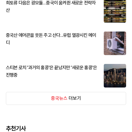
희토류 다음은 광모듈…중국이 움켜쥔 새로운 전략자
산
중국산 에어콘을 웃돈 주고 산다...유럽 열광시킨 메이
디
스티븐 로치 '과거의 홍콩'은 끝났지만 '새로운 홍콩'은
진행중
중국뉴스
더보기
추천기사