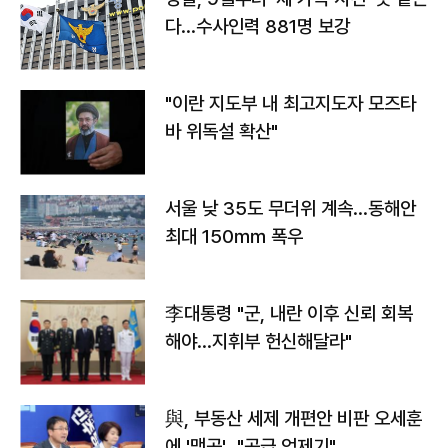
다…수사인력 881명 보강
"이란 지도부 내 최고지도자 모즈타
바 위독설 확산"
서울 낮 35도 무더위 계속…동해안
최대 150㎜ 폭우
李대통령 "군, 내란 이후 신뢰 회복
해야…지휘부 헌신해달라"
與, 부동산 세제 개편안 비판 오세훈
에 '맹공'…"공급 억제기"