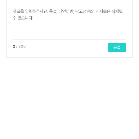
0
/ 300
등록