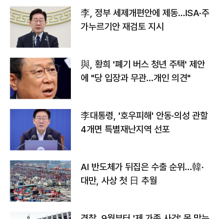
李, 정부 세제개편안에 제동…ISA·주
가누르기안 재검토 지시
與, 황희 '폐기 버스 청년 주택' 제안
에 "당 입장과 무관…개인 의견"
李대통령, '호우피해' 안동·의성 관할
4개면 특별재난지역 선포
AI 반도체가 뒤집은 수출 순위…韓·
대만, 사상 첫 日 추월
경찰, 9월부터 '제 가족 사건' 못 맡는