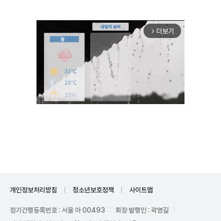
더보기
arrow_forward_ios
Mute
개인정보처리방침
청소년보호정책
사이트맵
정기간행등록번호 : 서울 아 00493
회장·발행인 : 곽영길