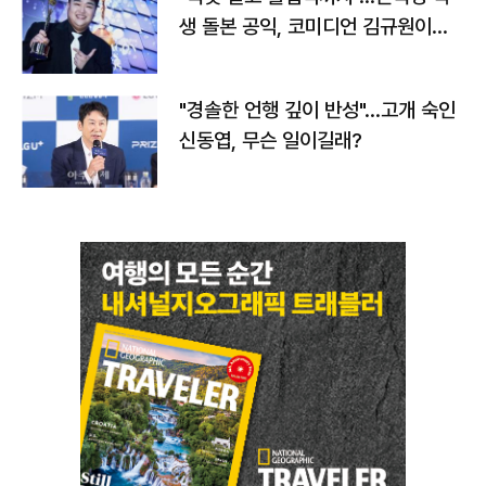
생 돌본 공익, 코미디언 김규원이었
다
"경솔한 언행 깊이 반성"…고개 숙인
신동엽, 무슨 일이길래?