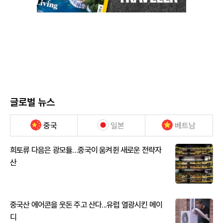
글로벌 뉴스
중국
일본
베트남
희토류 다음은 광모듈…중국이 움켜쥔 새로운 전략자
산
중국산 에어콘을 웃돈 주고 산다...유럽 열광시킨 메이
디