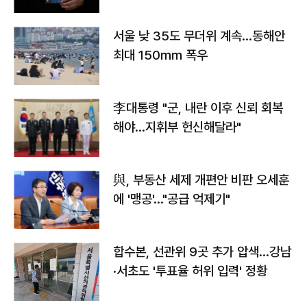
서울 낮 35도 무더위 계속…동해안
최대 150㎜ 폭우
李대통령 "군, 내란 이후 신뢰 회복
해야…지휘부 헌신해달라"
與, 부동산 세제 개편안 비판 오세훈
에 '맹공'…"공급 억제기"
합수본, 선관위 9곳 추가 압색…강남
·서초도 '투표율 허위 입력' 정황