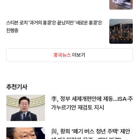
스티븐 로치 '과거의 홍콩'은 끝났지만 '새로운 홍콩'은
진행중
중국뉴스
더보기
추천기사
李, 정부 세제개편안에 제동…ISA·주
가누르기안 재검토 지시
與, 황희 '폐기 버스 청년 주택' 제안