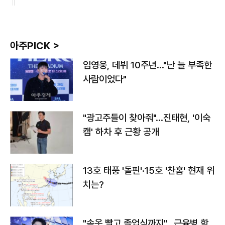
아주PICK >
임영웅, 데뷔 10주년…"난 늘 부족한
사람이었다"
"광고주들이 찾아줘"…진태현, '이숙
캠' 하차 후 근황 공개
13호 태풍 '돌핀'·15호 '찬홈' 현재 위
치는?
"속옷 빨고 졸업식까지"…근육병 학