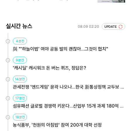
실시간 뉴스
08.09 02:20
UPDATE
4분전
與 "'하늘이법' 여야 공동 발의 괜찮아…그것이 협치"
9분전
'캐시딜' 캐시워크 돈 버는 퀴즈, 정답은?
14분전
관세전쟁 '엔드게임' 윤곽 나오나…한국 新통상정책 교두보 활
용해야
17분전
섬유패션 글로벌 경쟁력 키운다…산업부 15개 과제 180억 지
원
18분전
농식품부, '천원의 아침밥' 참여 200개 대학 선정