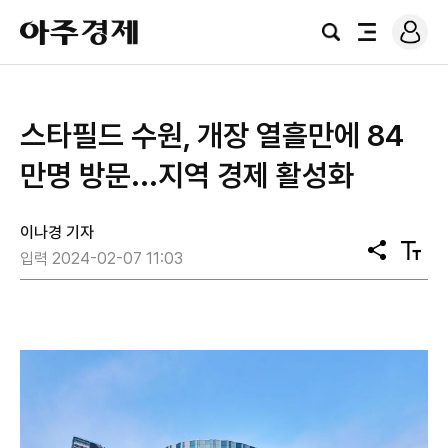
로
아
그
검
전
주
인
색
체
경
메
제
뉴
스타필드 수원, 개장 열흘만에 84
만명 방문...지역 경제 활성화
이나경 기자
공
텍
입력 2024-02-07 11:03
유
스
트
크
기