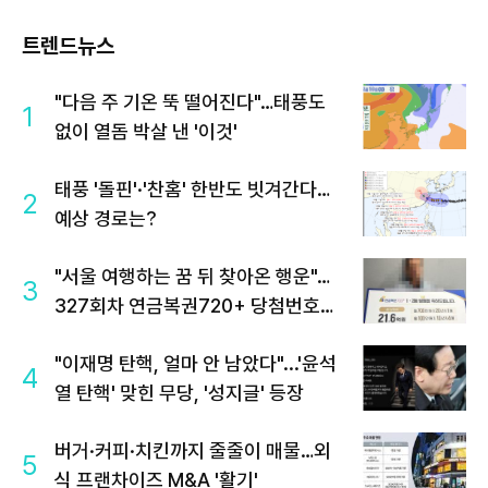
트렌드뉴스
"다음 주 기온 뚝 떨어진다"…태풍도
1
없이 열돔 박살 낸 '이것'
태풍 '돌핀'·'찬홈' 한반도 빗겨간다…
2
예상 경로는?
"서울 여행하는 꿈 뒤 찾아온 행운"…
3
327회차 연금복권720+ 당첨번호조
회 주목
"이재명 탄핵, 얼마 안 남았다"...'윤석
4
열 탄핵' 맞힌 무당, '성지글' 등장
버거·커피·치킨까지 줄줄이 매물…외
5
식 프랜차이즈 M&A '활기'