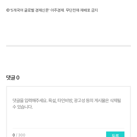
©'5개국어 글로벌 경제신문' 아주경제. 무단전재·재배포 금지
댓글
0
0
/ 300
등록