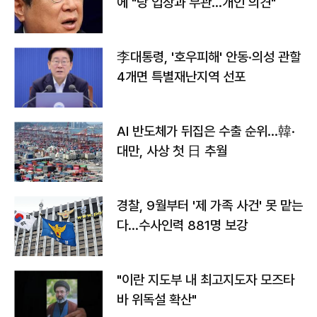
에 "당 입장과 무관…개인 의견"
李대통령, '호우피해' 안동·의성 관할
4개면 특별재난지역 선포
AI 반도체가 뒤집은 수출 순위…韓·
대만, 사상 첫 日 추월
경찰, 9월부터 '제 가족 사건' 못 맡는
다…수사인력 881명 보강
"이란 지도부 내 최고지도자 모즈타
바 위독설 확산"