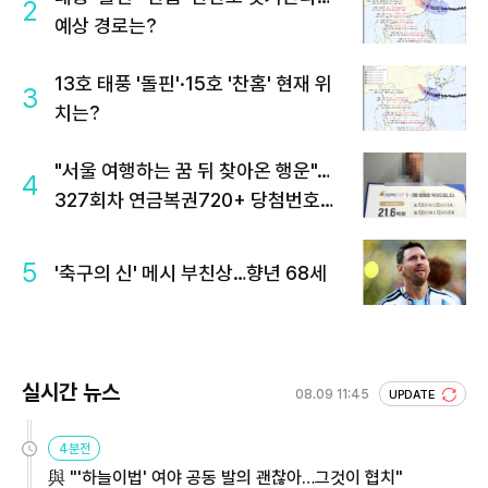
2
예상 경로는?
13호 태풍 '돌핀'·15호 '찬홈' 현재 위
3
치는?
"서울 여행하는 꿈 뒤 찾아온 행운"…
4
327회차 연금복권720+ 당첨번호조
회 주목
5
'축구의 신' 메시 부친상…향년 68세
실시간 뉴스
08.09 11:45
UPDATE
4분전
與 "'하늘이법' 여야 공동 발의 괜찮아…그것이 협치"