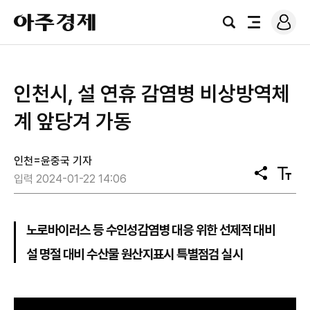
로
아
그
검
전
주
인
색
체
경
메
제
뉴
인천시, 설 연휴 감염병 비상방역체
계 앞당겨 가동
인천=윤중국 기자
공
텍
입력 2024-01-22 14:06
유
스
트
크
기
노로바이러스 등 수인성감염병 대응 위한 선제적 대비
설 명절 대비 수산물 원산지표시 특별점검 실시