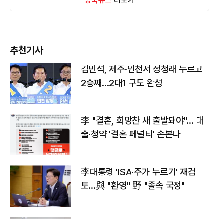
중국뉴스
더보기
추천기사
김민석, 제주·인천서 정청래 누르고
2승째…2대1 구도 완성
李 "결혼, 희망찬 새 출발돼야"… 대
출·청약 '결혼 페널티' 손본다
李대통령 'ISA·주가 누르기' 재검
토…與 "환영" 野 "졸속 국정"