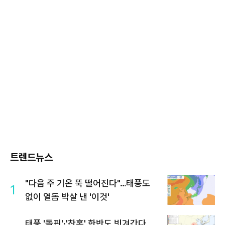
트렌드뉴스
"다음 주 기온 뚝 떨어진다"…태풍도
1
없이 열돔 박살 낸 '이것'
태풍 '돌핀'·'찬홈' 한반도 빗겨간다…