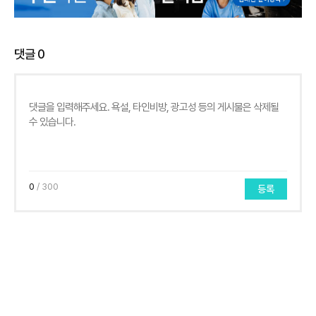
댓글
0
0
/ 300
등록