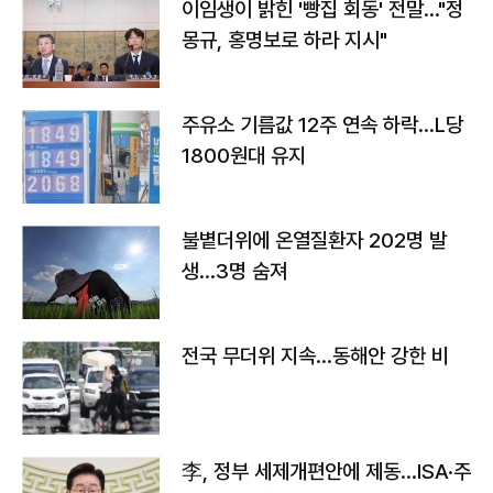
이임생이 밝힌 '빵집 회동' 전말…"정
몽규, 홍명보로 하라 지시"
주유소 기름값 12주 연속 하락…L당
1800원대 유지
불볕더위에 온열질환자 202명 발
생…3명 숨져
전국 무더위 지속…동해안 강한 비
李, 정부 세제개편안에 제동…ISA·주