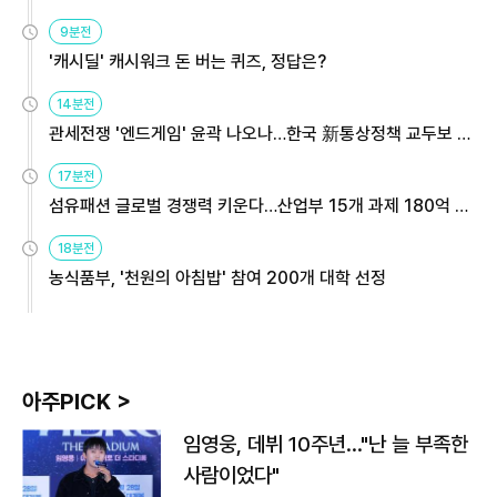
9분전
'캐시딜' 캐시워크 돈 버는 퀴즈, 정답은?
14분전
관세전쟁 '엔드게임' 윤곽 나오나…한국 新통상정책 교두보 활
용해야
17분전
섬유패션 글로벌 경쟁력 키운다…산업부 15개 과제 180억 지
원
18분전
농식품부, '천원의 아침밥' 참여 200개 대학 선정
아주PICK >
임영웅, 데뷔 10주년…"난 늘 부족한
사람이었다"