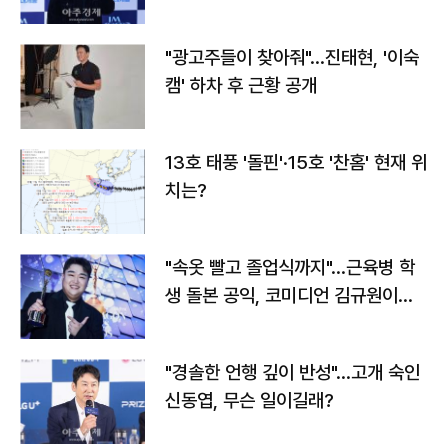
"광고주들이 찾아줘"…진태현, '이숙
캠' 하차 후 근황 공개
13호 태풍 '돌핀'·15호 '찬홈' 현재 위
치는?
"속옷 빨고 졸업식까지"…근육병 학
생 돌본 공익, 코미디언 김규원이었
다
"경솔한 언행 깊이 반성"…고개 숙인
신동엽, 무슨 일이길래?