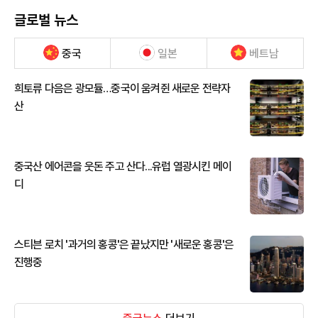
글로벌 뉴스
중국
일본
베트남
희토류 다음은 광모듈…중국이 움켜쥔 새로운 전략자
산
중국산 에어콘을 웃돈 주고 산다...유럽 열광시킨 메이
디
스티븐 로치 '과거의 홍콩'은 끝났지만 '새로운 홍콩'은
진행중