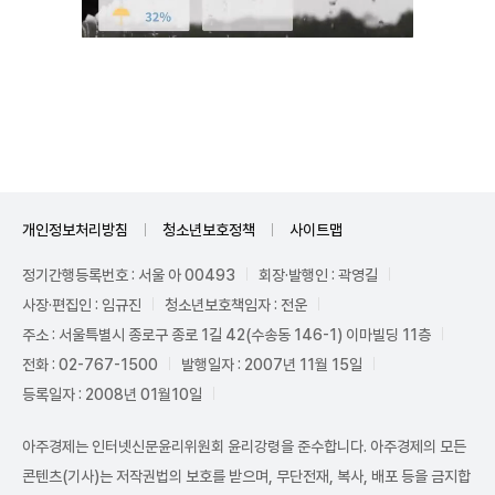
Unmute
개인정보처리방침
청소년보호정책
사이트맵
정기간행등록번호 : 서울 아 00493
회장·발행인 : 곽영길
사장·편집인 : 임규진
청소년보호책임자 : 전운
주소 : 서울특별시 종로구 종로 1길 42(수송동 146-1) 이마빌딩 11층
전화 : 02-767-1500
발행일자 : 2007년 11월 15일
등록일자 : 2008년 01월10일
아주경제는 인터넷신문윤리위원회 윤리강령을 준수합니다. 아주경제의 모든
콘텐츠(기사)는 저작권법의 보호를 받으며, 무단전재, 복사, 배포 등을 금지합