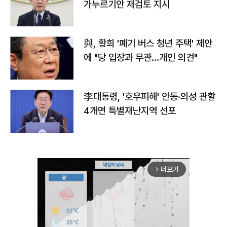
가누르기안 재검토 지시
與, 황희 '폐기 버스 청년 주택' 제안
에 "당 입장과 무관…개인 의견"
李대통령, '호우피해' 안동·의성 관할
4개면 특별재난지역 선포
더보기
arrow_forward_ios