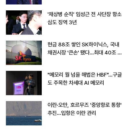
'채상병 순직' 임성근 전 사단장 항소
심도 징역 3년
현금 88조 쌓인 SK하이닉스, 국내
채권시장 '큰손' 됐다…최대 40조 투
자
"메모리 월 넘을 해법은 HBF"…구글
도 주목한 차세대 AI 메모리
이란·오만, 호르무즈 '중앙항로 통항'
추진…입항은 이란 관리