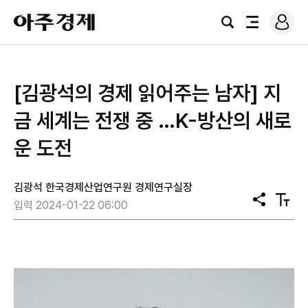
로
아
그
검
전
주
인
색
체
경
메
제
뉴
[김광석의 경제 읽어주는 남자] 지
금 세계는 전쟁 중 …K-방산의 새로
운 도전
김광석 한국경제산업연구원 경제연구실장
공
텍
입력 2024-01-22 06:00
유
스
트
크
기