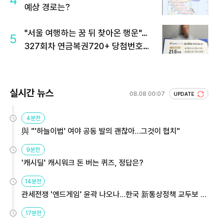
4
예상 경로는?
"서울 여행하는 꿈 뒤 찾아온 행운"…
5
327회차 연금복권720+ 당첨번호조
회 주목
실시간 뉴스
08.08 00:07
UPDATE
4분전
與 "'하늘이법' 여야 공동 발의 괜찮아…그것이 협치"
9분전
'캐시딜' 캐시워크 돈 버는 퀴즈, 정답은?
14분전
관세전쟁 '엔드게임' 윤곽 나오나…한국 新통상정책 교두보 활
용해야
17분전