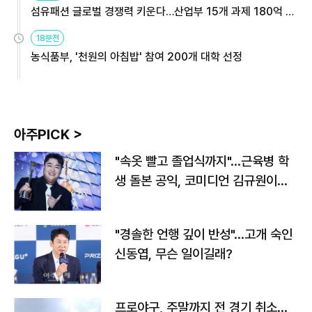
섬유패션 글로벌 경쟁력 키운다…산업부 15개 과제 180억 지
원
18분전
농식품부, '천원의 아침밥' 참여 200개 대학 선정
아주PICK >
"속옷 빨고 졸업식까지"…근육병 학
생 돌본 공익, 코미디언 김규원이었
다
"경솔한 언행 깊이 반성"…고개 숙인
신동엽, 무슨 일이길래?
프로야구, 주말까지 전 경기 취소…