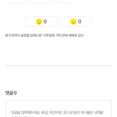
0
0
©'5개국어 글로벌 경제신문' 아주경제. 무단전재·재배포 금지
댓글
0