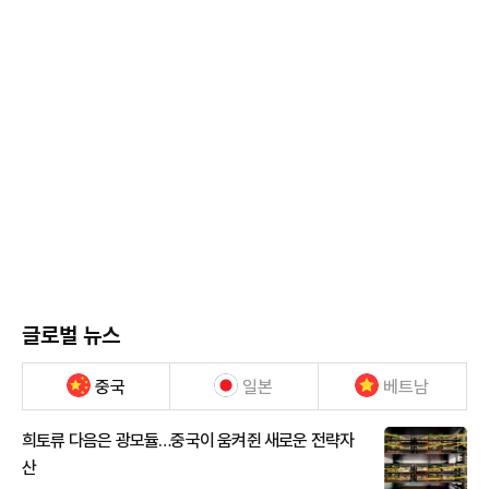
글로벌 뉴스
중국
일본
베트남
희토류 다음은 광모듈…중국이 움켜쥔 새로운 전략자
산