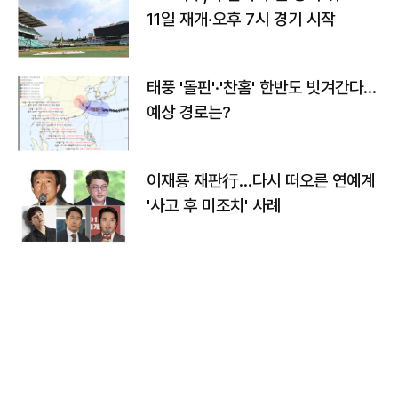
11일 재개·오후 7시 경기 시작
태풍 '돌핀'·'찬홈' 한반도 빗겨간다…
예상 경로는?
이재룡 재판行…다시 떠오른 연예계
'사고 후 미조치' 사례