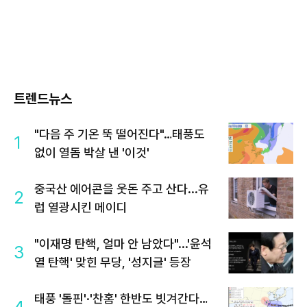
트렌드뉴스
"다음 주 기온 뚝 떨어진다"…태풍도
1
없이 열돔 박살 낸 '이것'
중국산 에어콘을 웃돈 주고 산다...유
2
럽 열광시킨 메이디
"이재명 탄핵, 얼마 안 남았다"...'윤석
3
열 탄핵' 맞힌 무당, '성지글' 등장
태풍 '돌핀'·'찬홈' 한반도 빗겨간다…