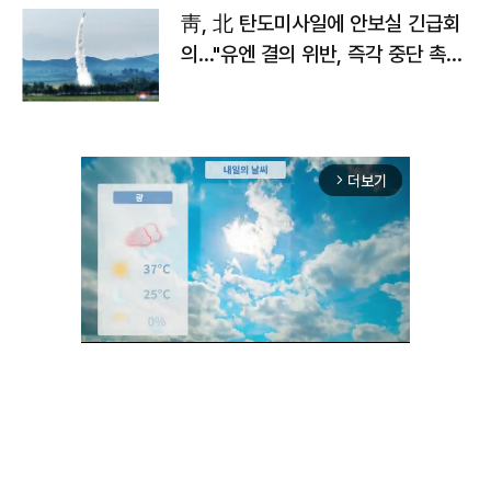
靑, 北 탄도미사일에 안보실 긴급회
의…"유엔 결의 위반, 즉각 중단 촉
구"
더보기
arrow_forward_ios
Unmute