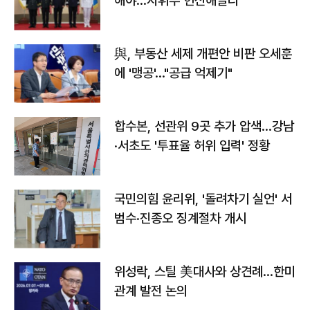
해야…지휘부 헌신해달라"
與, 부동산 세제 개편안 비판 오세훈
에 '맹공'…"공급 억제기"
합수본, 선관위 9곳 추가 압색…강남
·서초도 '투표율 허위 입력' 정황
국민의힘 윤리위, '돌려차기 실언' 서
범수·진종오 징계절차 개시
위성락, 스틸 美대사와 상견례…한미
관계 발전 논의