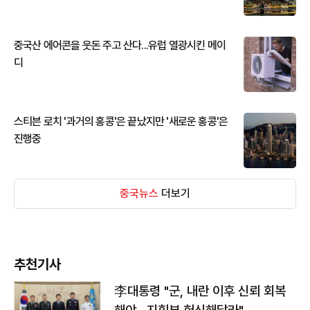
중국산 에어콘을 웃돈 주고 산다...유럽 열광시킨 메이
디
스티븐 로치 '과거의 홍콩'은 끝났지만 '새로운 홍콩'은
진행중
중국뉴스
더보기
추천기사
李대통령 "군, 내란 이후 신뢰 회복