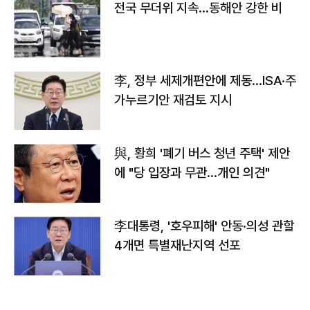
전국 무더위 지속…동해안 강한 비
李, 정부 세제개편안에 제동…ISA·주
가누르기안 재검토 지시
與, 황희 '폐기 버스 청년 주택' 제안
에 "당 입장과 무관…개인 의견"
李대통령, '호우피해' 안동·의성 관할
4개면 특별재난지역 선포