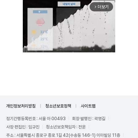
더보기
arrow_forward_ios
Unmute
개인정보처리방침
청소년보호정책
사이트맵
정기간행등록번호 : 서울 아 00493
회장·발행인 : 곽영길
사장·편집인 : 임규진
청소년보호책임자 : 전운
주소 : 서울특별시 종로구 종로 1길 42(수송동 146-1) 이마빌딩 11층