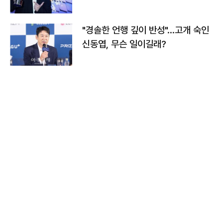
다
"경솔한 언행 깊이 반성"…고개 숙인
신동엽, 무슨 일이길래?