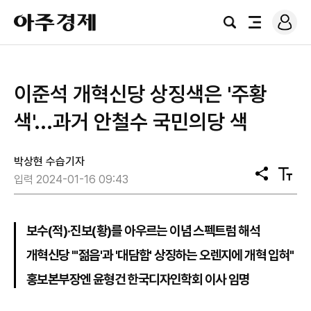
로
아
그
검
전
주
인
색
체
경
메
제
뉴
이준석 개혁신당 상징색은 '주황
색'...과거 안철수 국민의당 색
박상현 수습기자
공
텍
입력 2024-01-16 09:43
유
스
트
크
기
보수(적)·진보(황)를 아우르는 이념 스펙트럼 해석
개혁신당 "'젊음'과 '대담함' 상징하는 오렌지에 개혁 입혀"
홍보본부장엔 윤형건 한국디자인학회 이사 임명