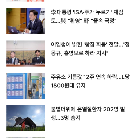
李대통령 'ISA·주가 누르기' 재검
토…與 "환영" 野 "졸속 국정"
이임생이 밝힌 '빵집 회동' 전말…"정
몽규, 홍명보로 하라 지시"
주유소 기름값 12주 연속 하락…L당
1800원대 유지
불볕더위에 온열질환자 202명 발
생…3명 숨져