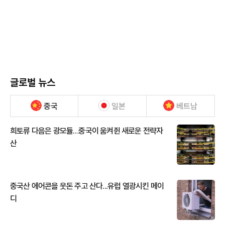
글로벌 뉴스
중국
일본
베트남
희토류 다음은 광모듈…중국이 움켜쥔 새로운 전략자
산
중국산 에어콘을 웃돈 주고 산다...유럽 열광시킨 메이
디