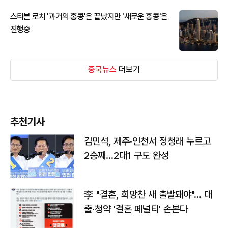
스티븐 로치 '과거의 홍콩'은 끝났지만 '새로운 홍콩'은
진행중
중국뉴스
더보기
추천기사
김민석, 제주·인천서 정청래 누르고
2승째…2대1 구도 완성
李 "결혼, 희망찬 새 출발돼야"… 대
출·청약 '결혼 페널티' 손본다