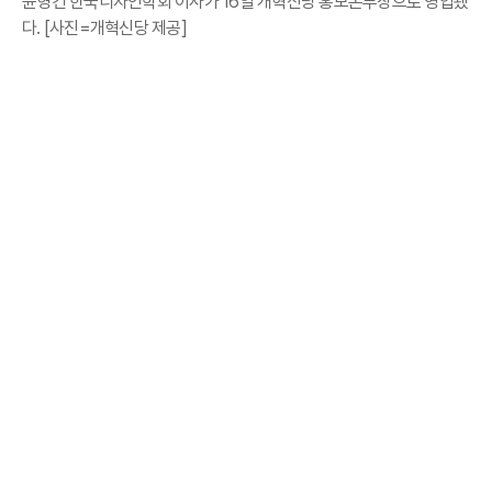
윤형건 한국디자인학회 이사가 16일 개혁신당 홍보본부장으로 영입됐
다. [사진=개혁신당 제공]