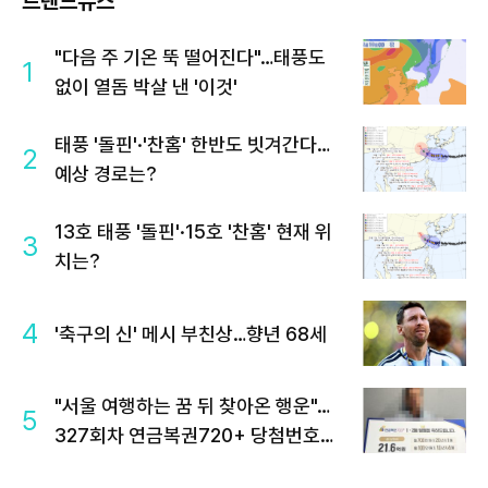
트렌드뉴스
"다음 주 기온 뚝 떨어진다"…태풍도
1
없이 열돔 박살 낸 '이것'
태풍 '돌핀'·'찬홈' 한반도 빗겨간다…
2
예상 경로는?
13호 태풍 '돌핀'·15호 '찬홈' 현재 위
3
치는?
4
'축구의 신' 메시 부친상…향년 68세
"서울 여행하는 꿈 뒤 찾아온 행운"…
5
327회차 연금복권720+ 당첨번호조
회 주목