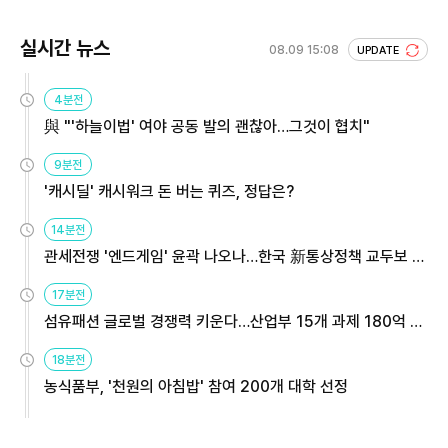
실시간 뉴스
08.09 15:08
UPDATE
4분전
與 "'하늘이법' 여야 공동 발의 괜찮아…그것이 협치"
9분전
'캐시딜' 캐시워크 돈 버는 퀴즈, 정답은?
14분전
관세전쟁 '엔드게임' 윤곽 나오나…한국 新통상정책 교두보 활
용해야
17분전
섬유패션 글로벌 경쟁력 키운다…산업부 15개 과제 180억 지
원
18분전
농식품부, '천원의 아침밥' 참여 200개 대학 선정