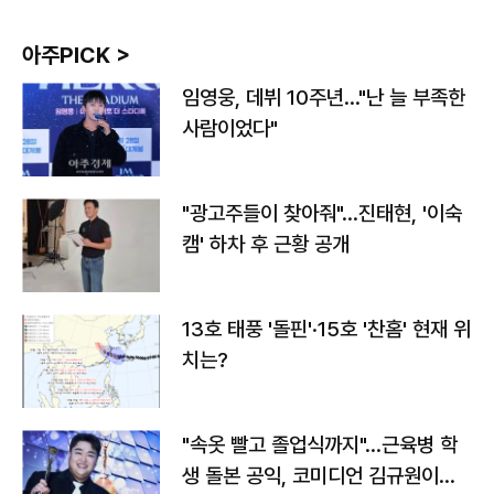
아주PICK >
임영웅, 데뷔 10주년…"난 늘 부족한
사람이었다"
"광고주들이 찾아줘"…진태현, '이숙
캠' 하차 후 근황 공개
13호 태풍 '돌핀'·15호 '찬홈' 현재 위
치는?
"속옷 빨고 졸업식까지"…근육병 학
생 돌본 공익, 코미디언 김규원이었