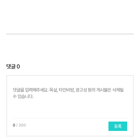
댓글
0
0
/ 300
등록