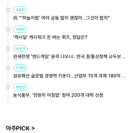
4분전
與 "'하늘이법' 여야 공동 발의 괜찮아…그것이 협치"
9분전
'캐시딜' 캐시워크 돈 버는 퀴즈, 정답은?
14분전
관세전쟁 '엔드게임' 윤곽 나오나…한국 新통상정책 교두보 활
용해야
17분전
섬유패션 글로벌 경쟁력 키운다…산업부 15개 과제 180억 지
원
18분전
농식품부, '천원의 아침밥' 참여 200개 대학 선정
아주PICK >