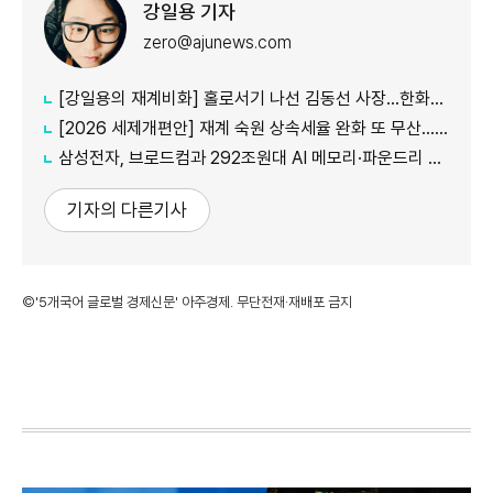
강일용 기자
zero@ajunews.com
[강일용의 재계비화] 홀로서기 나선 김동선 사장...한화M&S 향후 과제는?
[2026 세제개편안] 재계 숙원 상속세율 완화 또 무산...국내생산·석화 세제지원 실효성 의문
삼성전자, 브로드컴과 292조원대 AI 메모리·파운드리 협력...차세대 HBM 경쟁력 입증
기자의 다른기사
©'5개국어 글로벌 경제신문' 아주경제. 무단전재·재배포 금지