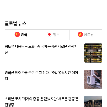
글로벌 뉴스
중국
일본
베트남
희토류 다음은 광모듈…중국이 움켜쥔 새로운 전략자
산
중국산 에어콘을 웃돈 주고 산다...유럽 열광시킨 메이
디
스티븐 로치 '과거의 홍콩'은 끝났지만 '새로운 홍콩'은
진행중