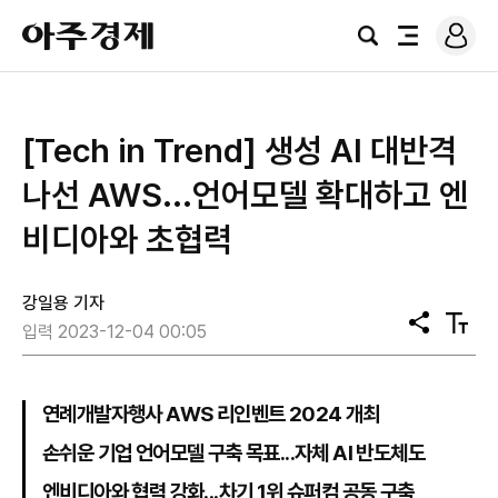
로
아
그
검
전
주
인
색
체
경
메
제
뉴
[Tech in Trend] 생성 AI 대반격
나선 AWS...언어모델 확대하고 엔
비디아와 초협력
강일용 기자
공
텍
입력 2023-12-04 00:05
유
스
트
크
기
연례개발자행사 AWS 리인벤트 2024 개최
손쉬운 기업 언어모델 구축 목표...자체 AI 반도체도
엔비디아와 협력 강화...차기 1위 슈퍼컴 공동 구축