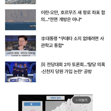
이란·오만, 호르무즈 새 항로 좌표 합
의…"전면 개방은 아냐"
李대통령 "쿠데타 소지 없애려면 사
관학교 통합"
與 전당대회 2차 토론회…'탈당 의혹
·신천지 당원 가입 논란' 공방
더보기
arrow_forward_ios