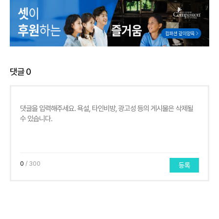
댓글
0
0
/ 300
등록