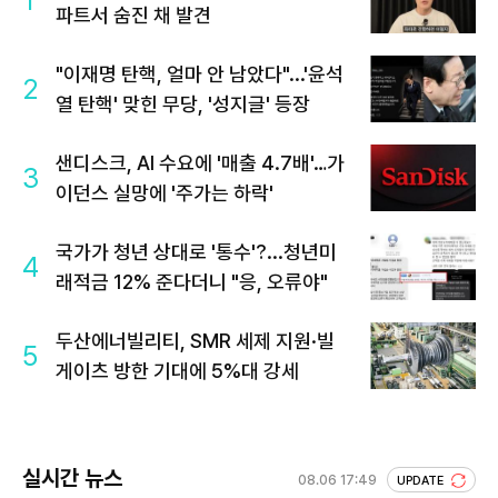
파트서 숨진 채 발견
"이재명 탄핵, 얼마 안 남았다"...'윤석
2
열 탄핵' 맞힌 무당, '성지글' 등장
샌디스크, AI 수요에 '매출 4.7배'…가
3
이던스 실망에 '주가는 하락'
국가가 청년 상대로 '통수'?...청년미
4
래적금 12% 준다더니 "응, 오류야"
두산에너빌리티, SMR 세제 지원·빌
5
게이츠 방한 기대에 5%대 강세
실시간 뉴스
08.06 17:49
UPDATE