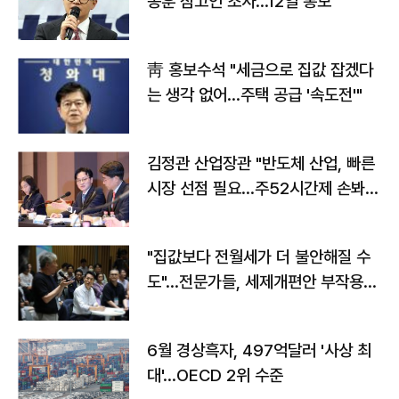
동훈 참고인 조사...12일 통보
靑 홍보수석 "세금으로 집값 잡겠다
는 생각 없어…주택 공급 '속도전'"
김정관 산업장관 "반도체 산업, 빠른
시장 선점 필요…주52시간제 손봐
야"
"집값보다 전월세가 더 불안해질 수
도"…전문가들, 세제개편안 부작용
우려
6월 경상흑자, 497억달러 '사상 최
대'…OECD 2위 수준