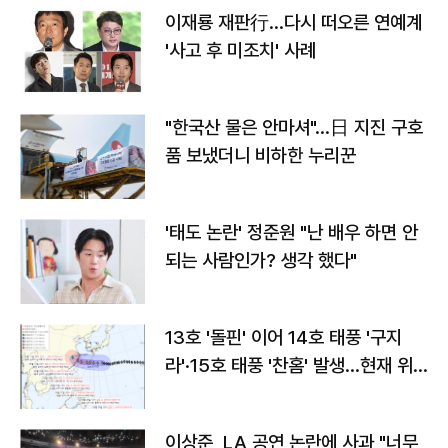
이재룡 재판行…다시 떠오른 연예계
'사고 후 미조치' 사례
"한국산 물은 안마셔"…日 지진 구호
품 보냈더니 비하한 누리꾼
'태도 논란' 정준원 "난 배우 하면 안
되는 사람인가? 생각 했다"
13호 '돌핀' 이어 14호 태풍 '구지
라'·15호 태풍 '찬홈' 발생…현재 위
치와 이동경로는?
이상준, LA 공연 논란에 사과 "너무