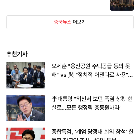
중국뉴스
더보기
추천기사
오세훈 "용산공원 주택공급 동의 못
해" vs 與 "정치적 어젠다로 사용"
맞불
李대통령 "외신서 보던 폭염 상황 현
실로…모든 행정력 총동원하라"
종합특검, '계엄 당정대 회의 참석' 한