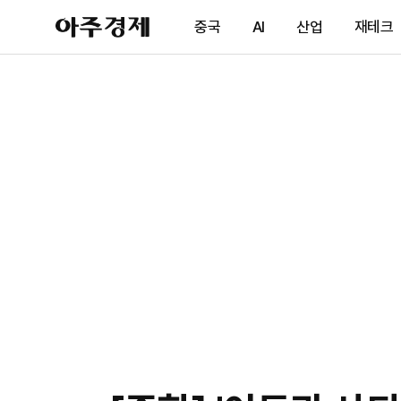
아
중국
AI
산업
재테크
주
경
제