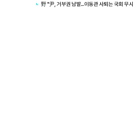
野 "尹, 거부권 남발…이동관 사퇴는 국회 무시하