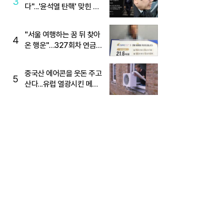
3
다"...'윤석열 탄핵' 맞힌 무
당, '성지글' 등장
"서울 여행하는 꿈 뒤 찾아
4
온 행운"…327회차 연금
복권720+ 당첨번호조회
주목
중국산 에어콘을 웃돈 주고
5
산다...유럽 열광시킨 메이
디