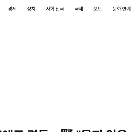
경제
정치
사회·전국
국제
포토
문화·연예