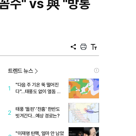
꼼수" vs 與 "방통
공
프
텍
유
린
스
트
트
크
기
트렌드 뉴스
"다음 주 기온 뚝 떨어진
1
다"…태풍도 없이 열돔 박
살 낸 '이것'
태풍 '돌핀'·'찬홈' 한반도
2
빗겨간다…예상 경로는?
"이재명 탄핵, 얼마 안 남았