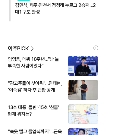
김민석, 제주·인천서 정청래 누르고 2승째…2
대1 구도 완성
아주PICK
임영웅, 데뷔 10주년…"난 늘
부족한 사람이었다"
"광고주들이 찾아줘"…진태현,
'이숙캠' 하차 후 근황 공개
13호 태풍 '돌핀'·15호 '찬홈'
현재 위치는?
"속옷 빨고 졸업식까지"…근육