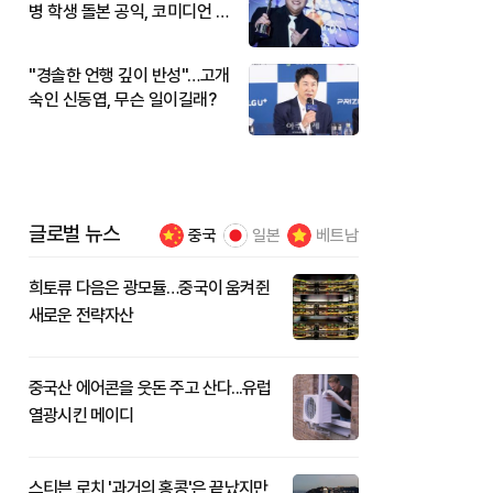
병 학생 돌본 공익, 코미디언 김
규원이었다
"경솔한 언행 깊이 반성"…고개
숙인 신동엽, 무슨 일이길래?
글로벌 뉴스
중국
일본
베트남
희토류 다음은 광모듈…중국이 움켜쥔
새로운 전략자산
중국산 에어콘을 웃돈 주고 산다...유럽
열광시킨 메이디
스티븐 로치 '과거의 홍콩'은 끝났지만