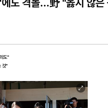
'에도 격돌…野 "옳지 않은 
 의도"
 것"
이
미
지