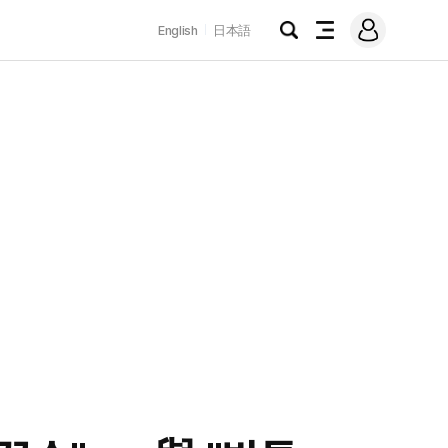
로
English
日本語
그
검
전
인
색
체
메
뉴