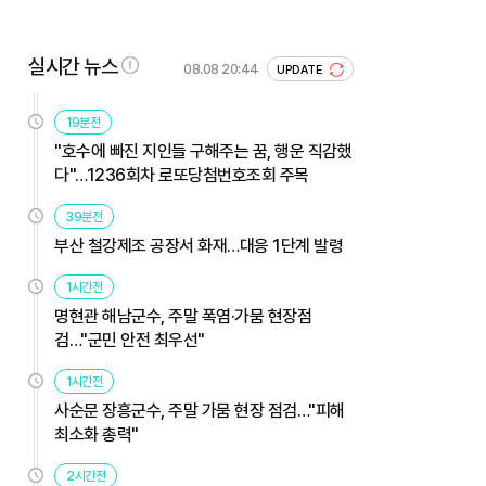
실시간 뉴스
08.08 20:44
UPDATE
19분전
"호수에 빠진 지인들 구해주는 꿈, 행운 직감했
다"…1236회차 로또당첨번호조회 주목
39분전
부산 철강제조 공장서 화재…대응 1단계 발령
1시간전
명현관 해남군수, 주말 폭염·가뭄 현장점
검…"군민 안전 최우선"
1시간전
사순문 장흥군수, 주말 가뭄 현장 점검…"피해
최소화 총력"
2시간전