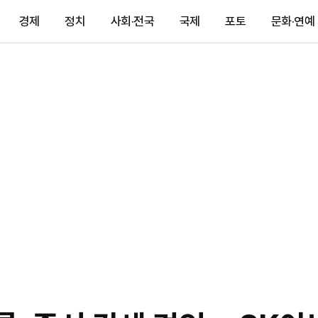
경제
정치
사회·전국
국제
포토
문화·연예