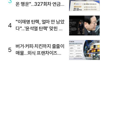
3
온 행운"…327회차 연금
복권720+ 당첨번호조회
주목
"이재명 탄핵, 얼마 안 남았
4
다"...'윤석열 탄핵' 맞힌 무
당, '성지글' 등장
버거·커피·치킨까지 줄줄이
5
매물…외식 프랜차이즈
M&A '활기'