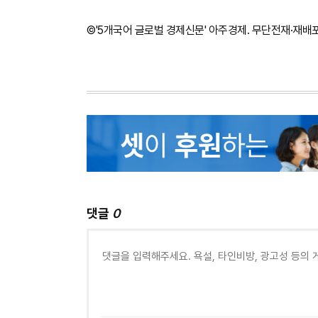
©'5개국어 글로벌 경제신문' 아주경제. 무단전재·재배
댓글
0