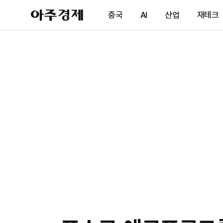
아
중국
AI
산업
재테크
주
경
제