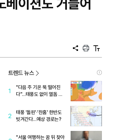
이노베이션도 거들어
공
프
텍
유
린
스
트
트
크
기
트렌드 뉴스
"다음 주 기온 뚝 떨어진
1
다"…태풍도 없이 열돔 박
살 낸 '이것'
태풍 '돌핀'·'찬홈' 한반도
2
빗겨간다…예상 경로는?
"서울 여행하는 꿈 뒤 찾아