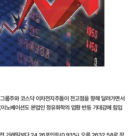
코 그룹주와 코스닥 이차전지주들이 전고점을 향해 달려가면서
K이노베이션도 본업인 정유화학의 업황 반등 기대감에 힘입
 거래일보다 24.26포인트(0.93%) 오른 2632.58로 장