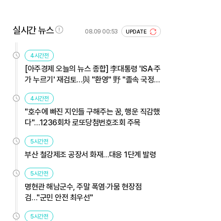
실시간 뉴스
08.09 00:53
UPDATE
4시간전
[아주경제 오늘의 뉴스 종합] 李대통령 'ISA·주
가 누르기' 재검토…與 "환영" 野 "졸속 국정"
外
4시간전
"호수에 빠진 지인들 구해주는 꿈, 행운 직감했
다"…1236회차 로또당첨번호조회 주목
5시간전
부산 철강제조 공장서 화재…대응 1단계 발령
5시간전
명현관 해남군수, 주말 폭염·가뭄 현장점
검…"군민 안전 최우선"
5시간전