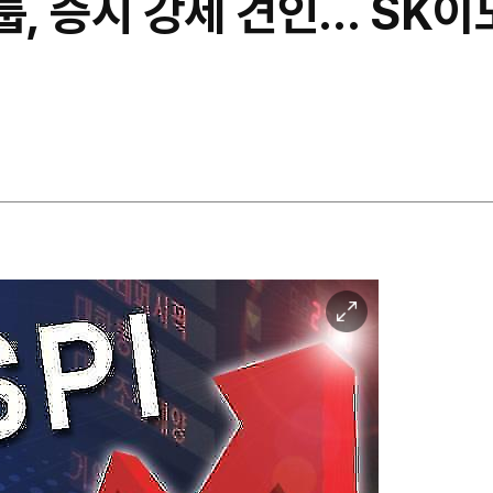
, 증시 강세 견인… SK
이
미
지
확
대