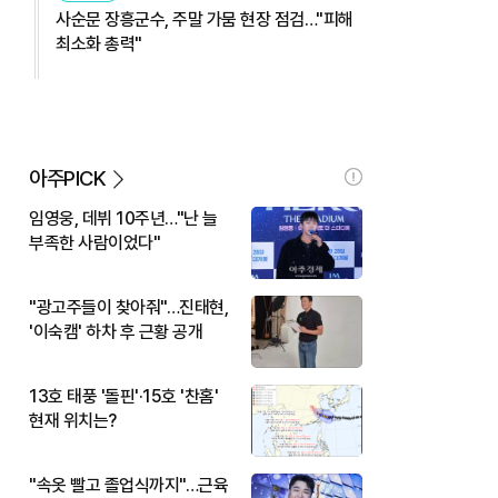
사순문 장흥군수, 주말 가뭄 현장 점검…"피해
최소화 총력"
아주PICK
임영웅, 데뷔 10주년…"난 늘
부족한 사람이었다"
"광고주들이 찾아줘"…진태현,
'이숙캠' 하차 후 근황 공개
13호 태풍 '돌핀'·15호 '찬홈'
현재 위치는?
"속옷 빨고 졸업식까지"…근육