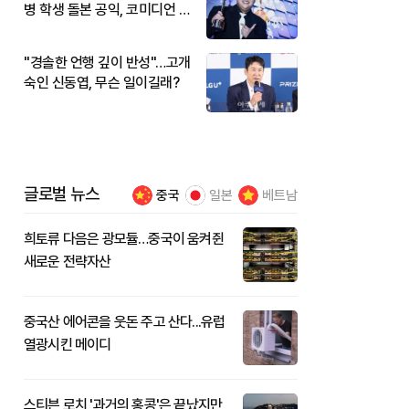
병 학생 돌본 공익, 코미디언 김
규원이었다
"경솔한 언행 깊이 반성"…고개
숙인 신동엽, 무슨 일이길래?
글로벌 뉴스
중국
일본
베트남
희토류 다음은 광모듈…중국이 움켜쥔
새로운 전략자산
중국산 에어콘을 웃돈 주고 산다...유럽
열광시킨 메이디
스티븐 로치 '과거의 홍콩'은 끝났지만