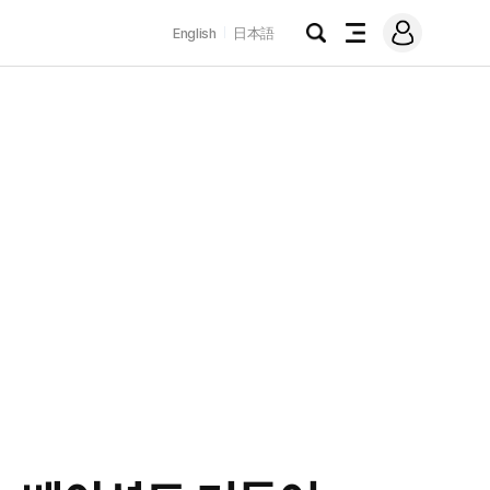
로
English
日本語
그
검
전
인
색
체
메
뉴