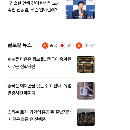
"경솔한 언행 깊이 반성"…고개
숙인 신동엽, 무슨 일이길래?
글로벌 뉴스
중국
일본
베트남
희토류 다음은 광모듈…중국이 움켜쥔
새로운 전략자산
중국산 에어콘을 웃돈 주고 산다...유럽
열광시킨 메이디
스티븐 로치 '과거의 홍콩'은 끝났지만
'새로운 홍콩'은 진행중