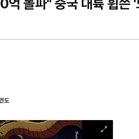
억 돌파" 중국 대륙 휩쓴 '
의견도
이
미