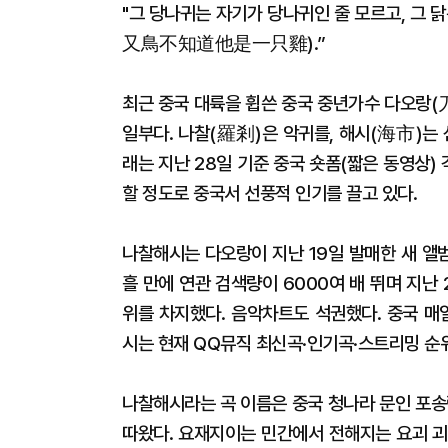
"그 당나귀는 자기가 당나귀인 줄 모르고, 
又鳥不知道他是一只雞).”
최근 중국 대륙을 휩쓴 중국 중년가수 다오랑(
일부다. 나찰(羅剎)은 악귀를, 해시(海市)는
래는 지난 28일 기준 중국 숏폼(짧은 동영상)
할 정도로 중국서 선풍적 인기를 끌고 있다.
나찰해시는 다오랑이 지난 19일 발매한 새 앨
흘 만에 연관 검색량이 6000여 배 뛰며 지
위를 차지했다. 음악차트도 석권했다. 중국 
시는 현재 QQ뮤직 최신곡·인기곡·스트리밍 순
나찰해시라는 곡 이름은 중국 청나라 문인 포송
따왔다. 요재지이는 민간에서 전해지는 요괴 괴