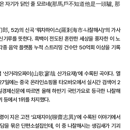
그 닭은 자기가 닭인 줄 모르네(那馬戶不知道他是一頭驢, 那
刀郎, 52)의 신곡 '뤄차하이스(羅剎海市·나찰해시)'의 가사
 신기루를 뜻한다. 흑백이 전도된 혼란한 세상을 풍자한 이 노
 각종 음악 플랫폼 누적 스트리밍 건수만 50억회 이상을 기록
범 ‘산거랴오짜이(山歌寥哉 산가요재)’에 수록된 곡이다. 열
난 27일에는 중국 온라인쇼핑몰 타오바오에서 실시간 검색어 2
매일경제신문에 따르면 올해 하반기 국민가요로 등극한 나찰해
위 등에서 1위를 차지했다.
령이 지은 고전 ‘요재지이(聊齋志異)’에 수록된 이야기에서
담을 묶은 단편소설집인데, 이 중 나찰해시는 생김새가 기괴