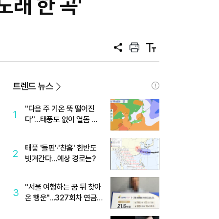
노래 한 곡'
공
프
텍
유
린
스
트
트
크
기
트렌드 뉴스
"다음 주 기온 뚝 떨어진
1
다"…태풍도 없이 열돔 박
살 낸 '이것'
태풍 '돌핀'·'찬홈' 한반도
2
빗겨간다…예상 경로는?
"서울 여행하는 꿈 뒤 찾아
3
온 행운"…327회차 연금
복권720+ 당첨번호조회