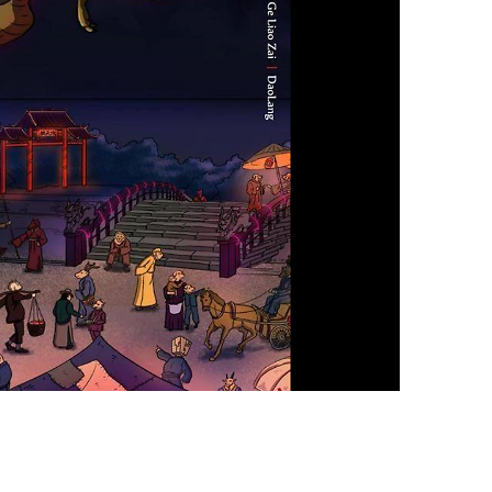
지
확
대