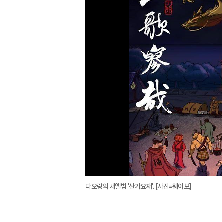
다오랑의 새앨범 '산가요재'. [사진=웨이보]