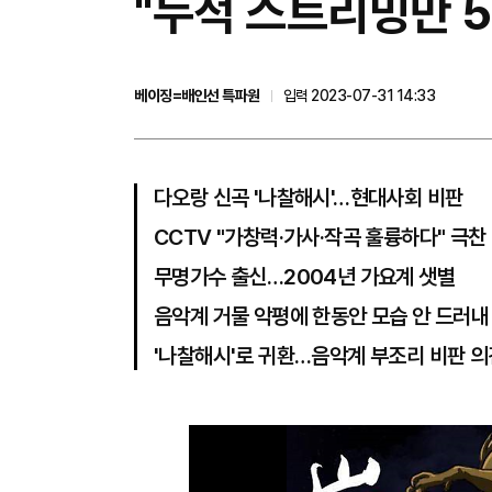
"누적 스트리밍만 50
베이징=배인선 특파원
입력 2023-07-31 14:33
다오랑 신곡 '나찰해시'…현대사회 비판
CCTV "가창력·가사·작곡 훌륭하다" 극찬
무명가수 출신…2004년 가요계 샛별
음악계 거물 악평에 한동안 모습 안 드러내
'나찰해시'로 귀환…음악계 부조리 비판 