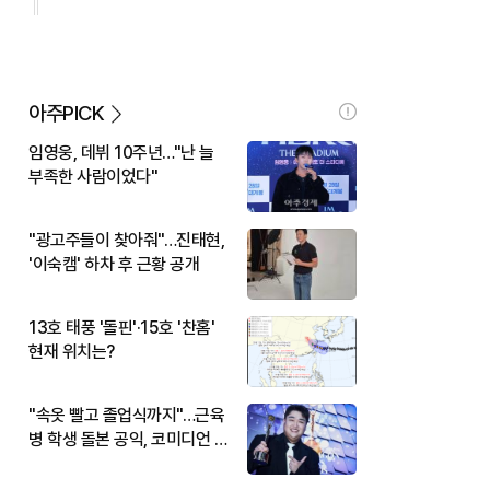
아주PICK
임영웅, 데뷔 10주년…"난 늘
부족한 사람이었다"
"광고주들이 찾아줘"…진태현,
'이숙캠' 하차 후 근황 공개
13호 태풍 '돌핀'·15호 '찬홈'
현재 위치는?
"속옷 빨고 졸업식까지"…근육
병 학생 돌본 공익, 코미디언 김
규원이었다