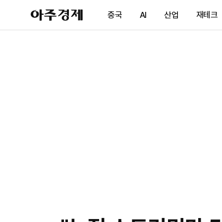
아
중국
AI
산업
재테크
주
경
제