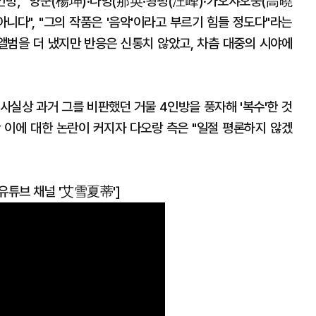
4인방，양쿤(楊坤)·나잉(那英·왕펑(汪峰)·가오샤오쑹(高曉
아니다", "그의 작품은 '음악'이라고 부르기 힘들 정도다"라는
 앨범을 더 냈지만 반응은 신통치 않았고, 차츰 대중의 시야에
사실상 과거 그를 비판했던 거물 4인방을 풍자해 '복수'한 것
 이에 대한 논란이 커지자 다오랑 측은 "일절 평론하지 않겠
유튜브 채널 '艾雪夏蒂']