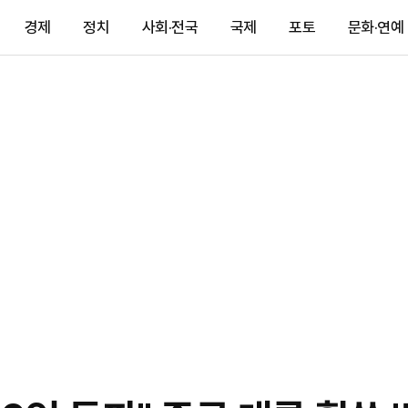
경제
정치
사회·전국
국제
포토
문화·연예