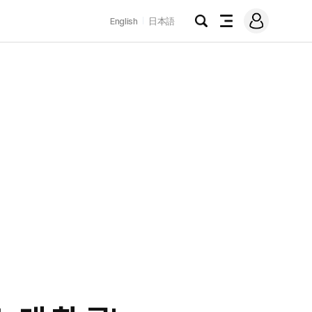
로
English
日本語
그
검
전
인
색
체
메
뉴