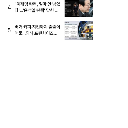
주목
"이재명 탄핵, 얼마 안 남았
4
다"...'윤석열 탄핵' 맞힌 무
당, '성지글' 등장
버거·커피·치킨까지 줄줄이
5
매물…외식 프랜차이즈
M&A '활기'