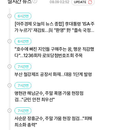
실시간 뉴스
08.09 02:52
UPDATE
6시간전
[아주경제 오늘의 뉴스 종합] 李대통령 'ISA·주
가 누르기' 재검토…與 "환영" 野 "졸속 국정"
外
6시간전
"호수에 빠진 지인들 구해주는 꿈, 행운 직감했
다"…1236회차 로또당첨번호조회 주목
7시간전
부산 철강제조 공장서 화재…대응 1단계 발령
7시간전
명현관 해남군수, 주말 폭염·가뭄 현장점
검…"군민 안전 최우선"
7시간전
사순문 장흥군수, 주말 가뭄 현장 점검…"피해
최소화 총력"