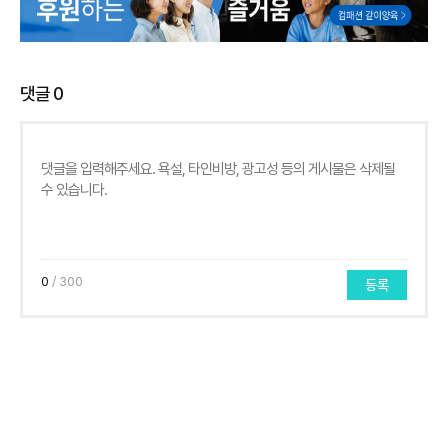
댓글
0
0
/ 300
등록