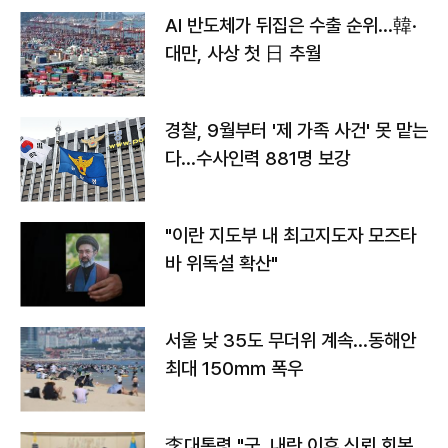
AI 반도체가 뒤집은 수출 순위…韓·
대만, 사상 첫 日 추월
경찰, 9월부터 '제 가족 사건' 못 맡는
다…수사인력 881명 보강
"이란 지도부 내 최고지도자 모즈타
바 위독설 확산"
서울 낮 35도 무더위 계속…동해안
최대 150㎜ 폭우
李대통령 "군, 내란 이후 신뢰 회복