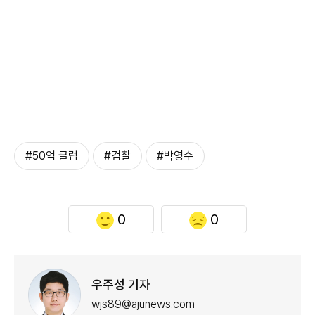
#50억 클럽
#검찰
#박영수
0
0
우주성 기자
wjs89@ajunews.com