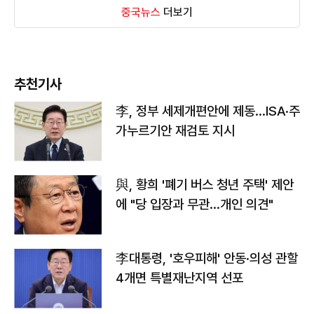
중국뉴스
더보기
추천기사
李, 정부 세제개편안에 제동…ISA·주
가누르기안 재검토 지시
與, 황희 '폐기 버스 청년 주택' 제안
에 "당 입장과 무관…개인 의견"
李대통령, '호우피해' 안동·의성 관할
4개면 특별재난지역 선포