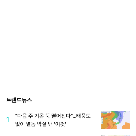
트렌드뉴스
"다음 주 기온 뚝 떨어진다"…태풍도
1
없이 열돔 박살 낸 '이것'