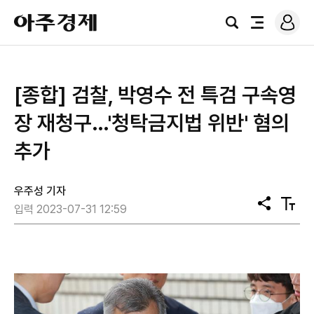
로
아
그
검
전
주
인
색
체
경
메
제
뉴
[종합] 검찰, 박영수 전 특검 구속영
장 재청구…'청탁금지법 위반' 혐의
추가
우주성 기자
공
텍
입력 2023-07-31 12:59
유
스
트
크
기