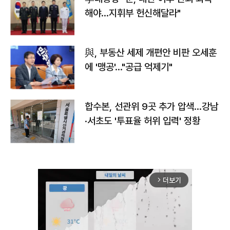
해야…지휘부 헌신해달라"
與, 부동산 세제 개편안 비판 오세훈
에 '맹공'…"공급 억제기"
합수본, 선관위 9곳 추가 압색…강남
·서초도 '투표율 허위 입력' 정황
더보기
arrow_forward_ios