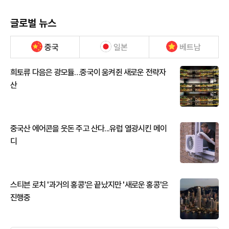
글로벌 뉴스
중국
일본
베트남
희토류 다음은 광모듈…중국이 움켜쥔 새로운 전략자
산
중국산 에어콘을 웃돈 주고 산다...유럽 열광시킨 메이
디
스티븐 로치 '과거의 홍콩'은 끝났지만 '새로운 홍콩'은
진행중