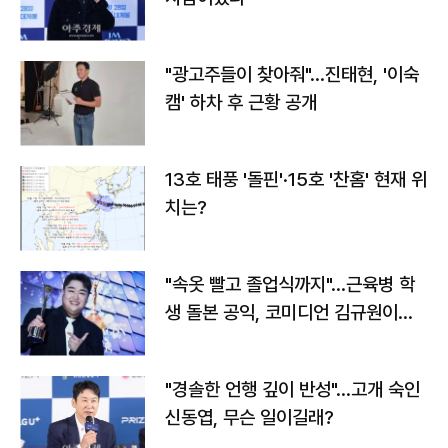
"광고주들이 찾아줘"…진태현, '이숙
캠' 하차 후 근황 공개
13호 태풍 '돌핀'·15호 '찬홈' 현재 위
치는?
"속옷 빨고 졸업식까지"…근육병 학
생 돌본 공익, 코미디언 김규원이었
다
"경솔한 언행 깊이 반성"…고개 숙인
신동엽, 무슨 일이길래?