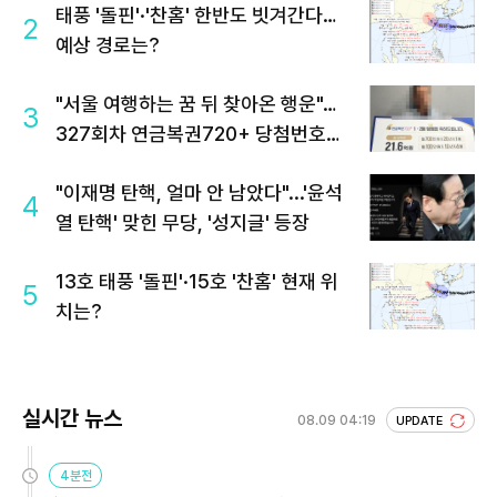
태풍 '돌핀'·'찬홈' 한반도 빗겨간다…
2
예상 경로는?
"서울 여행하는 꿈 뒤 찾아온 행운"…
3
327회차 연금복권720+ 당첨번호조
회 주목
"이재명 탄핵, 얼마 안 남았다"...'윤석
4
열 탄핵' 맞힌 무당, '성지글' 등장
13호 태풍 '돌핀'·15호 '찬홈' 현재 위
5
치는?
실시간 뉴스
08.09 04:19
UPDATE
4분전