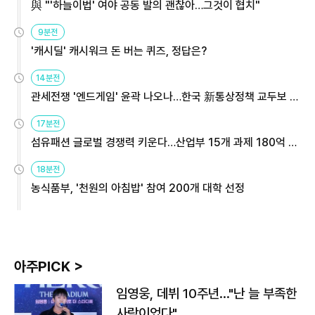
與 "'하늘이법' 여야 공동 발의 괜찮아…그것이 협치"
9분전
'캐시딜' 캐시워크 돈 버는 퀴즈, 정답은?
14분전
관세전쟁 '엔드게임' 윤곽 나오나…한국 新통상정책 교두보 활
용해야
17분전
섬유패션 글로벌 경쟁력 키운다…산업부 15개 과제 180억 지
원
18분전
농식품부, '천원의 아침밥' 참여 200개 대학 선정
아주PICK >
임영웅, 데뷔 10주년…"난 늘 부족한
사람이었다"