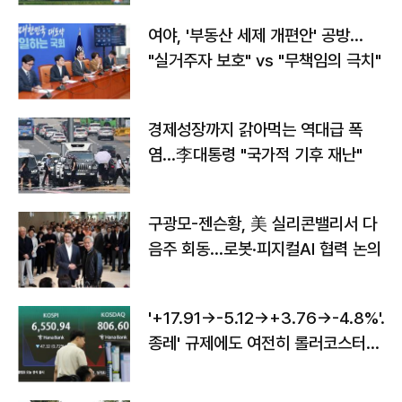
여야, '부동산 세제 개편안' 공방…
"실거주자 보호" vs "무책임의 극치"
경제성장까지 갉아먹는 역대급 폭
염…李대통령 "국가적 기후 재난"
구광모-젠슨황, 美 실리콘밸리서 다
음주 회동…로봇·피지컬AI 협력 논의
'+17.91→-5.12→+3.76→-4.8%'…'
종레' 규제에도 여전히 롤러코스터
타는 코스피