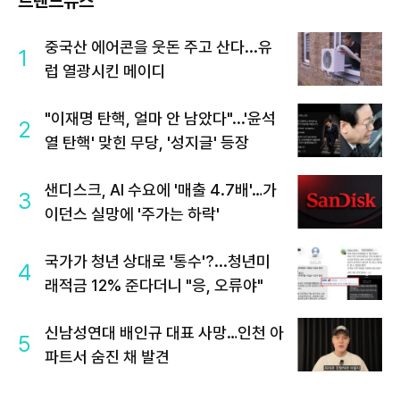
트렌드뉴스
중국산 에어콘을 웃돈 주고 산다...유
1
럽 열광시킨 메이디
"이재명 탄핵, 얼마 안 남았다"...'윤석
2
열 탄핵' 맞힌 무당, '성지글' 등장
샌디스크, AI 수요에 '매출 4.7배'…가
3
이던스 실망에 '주가는 하락'
국가가 청년 상대로 '통수'?...청년미
4
래적금 12% 준다더니 "응, 오류야"
신남성연대 배인규 대표 사망…인천 아
5
파트서 숨진 채 발견