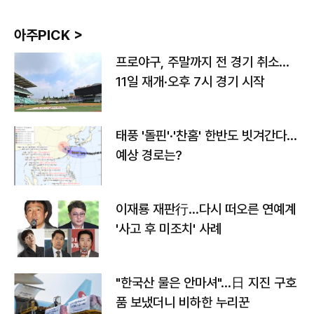
아주PICK >
프로야구, 주말까지 전 경기 취소…
11일 재개·오후 7시 경기 시작
태풍 '돌핀'·'찬홈' 한반도 빗겨간다…
예상 경로는?
이재룡 재판行…다시 떠오른 연예계
'사고 후 미조치' 사례
"한국산 물은 안마셔"…日 지진 구호
품 보냈더니 비하한 누리꾼