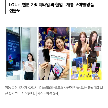
LGU+, 웹툰 '가비지타임'과 협업... 개통 고객엔 명품
선물도
이동통신 3사가 갤럭시 Z 플립5와 폴드5 사전예약을 오는 8월 1일 오
전 0시부터 시작한다. [사진=이통 3사]