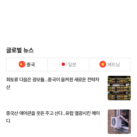
글로벌 뉴스
중국
일본
베트남
희토류 다음은 광모듈…중국이 움켜쥔 새로운 전략자
산
중국산 에어콘을 웃돈 주고 산다...유럽 열광시킨 메이
디