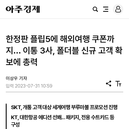
로
아
그
검
전
주
인
색
체
경
메
제
뉴
​한정판 플립5에 해외여행 쿠폰까
지... 이통 3사, 폴더블 신규 고객 확
보에 총력
이상우 기자
공
텍
입력 2023-07-31 10:59
유
스
트
크
기
SKT, 개통 고객 대상 세계여행 부루마불 프로모션 진행
KT, 대한항공 에디션 선봬... 패키지, 전용 수트카드 등
구성