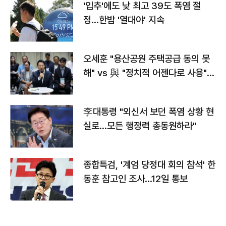
'입추'에도 낮 최고 39도 폭염 절
정…한밤 '열대야' 지속
오세훈 "용산공원 주택공급 동의 못
해" vs 與 "정치적 어젠다로 사용"
맞불
李대통령 "외신서 보던 폭염 상황 현
실로…모든 행정력 총동원하라"
종합특검, '계엄 당정대 회의 참석' 한
동훈 참고인 조사...12일 통보