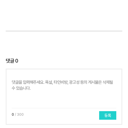
댓글
0
0
/ 300
등록