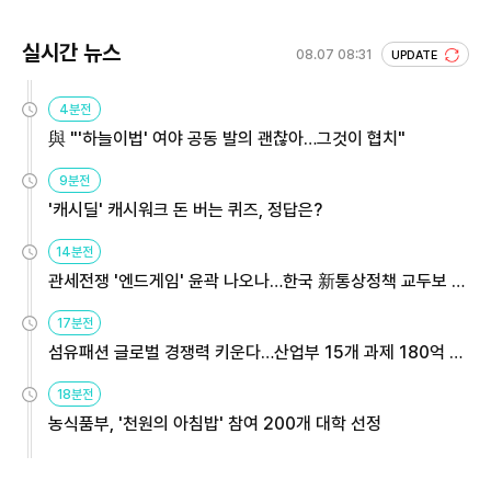
실시간 뉴스
08.07 08:31
UPDATE
4분전
與 "'하늘이법' 여야 공동 발의 괜찮아…그것이 협치"
9분전
'캐시딜' 캐시워크 돈 버는 퀴즈, 정답은?
14분전
관세전쟁 '엔드게임' 윤곽 나오나…한국 新통상정책 교두보 활
용해야
17분전
섬유패션 글로벌 경쟁력 키운다…산업부 15개 과제 180억 지
원
18분전
농식품부, '천원의 아침밥' 참여 200개 대학 선정