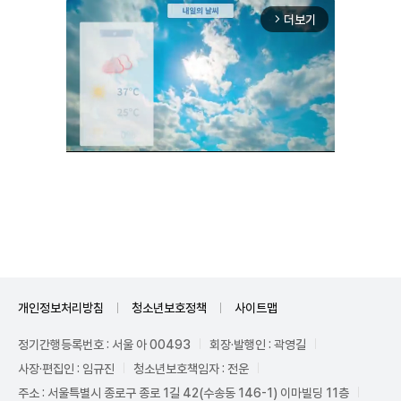
더보기
arrow_forward_ios
Unmute
개인정보처리방침
청소년보호정책
사이트맵
정기간행등록번호 : 서울 아 00493
회장·발행인 : 곽영길
사장·편집인 : 임규진
청소년보호책임자 : 전운
주소 : 서울특별시 종로구 종로 1길 42(수송동 146-1) 이마빌딩 11층