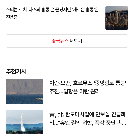
스티븐 로치 '과거의 홍콩'은 끝났지만 '새로운 홍콩'은
진행중
중국뉴스
더보기
추천기사
이란·오만, 호르무즈 '중앙항로 통항'
추진…입항은 이란 관리
靑, 北 탄도미사일에 안보실 긴급회
의…"유엔 결의 위반, 즉각 중단 촉
구"