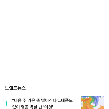
트렌드뉴스
"다음 주 기온 뚝 떨어진다"…태풍도
1
없이 열돔 박살 낸 '이것'