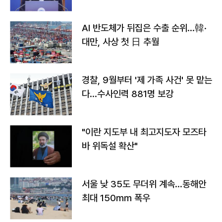
AI 반도체가 뒤집은 수출 순위…韓·
대만, 사상 첫 日 추월
경찰, 9월부터 '제 가족 사건' 못 맡는
다…수사인력 881명 보강
"이란 지도부 내 최고지도자 모즈타
바 위독설 확산"
서울 낮 35도 무더위 계속…동해안
최대 150㎜ 폭우