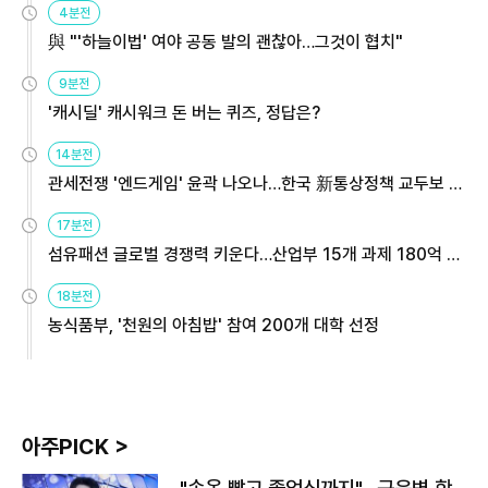
4분전
與 "'하늘이법' 여야 공동 발의 괜찮아…그것이 협치"
9분전
'캐시딜' 캐시워크 돈 버는 퀴즈, 정답은?
14분전
관세전쟁 '엔드게임' 윤곽 나오나…한국 新통상정책 교두보 활
용해야
17분전
섬유패션 글로벌 경쟁력 키운다…산업부 15개 과제 180억 지
원
18분전
농식품부, '천원의 아침밥' 참여 200개 대학 선정
아주PICK >