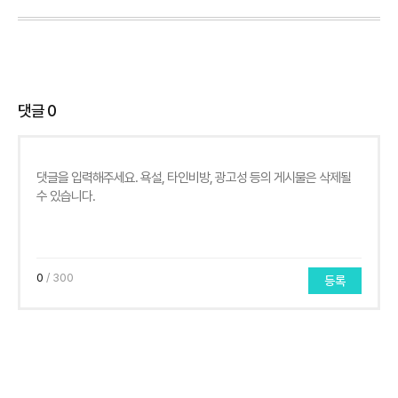
댓글
0
0
/ 300
등록