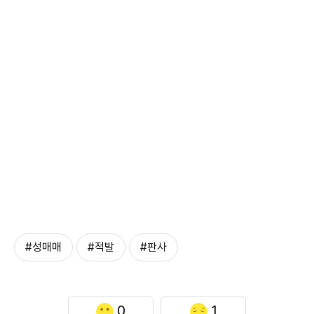
#성매매
#적발
#판사
0
1