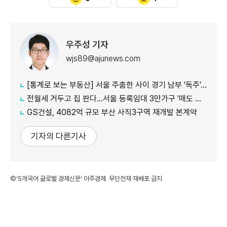
우주성 기자
wjs89@ajunews.com
[통계로 보는 부동산] 서울 주춤한 사이 경기 남부 '독주'…세제 개편에 실수요 이동 빨라지나
전월세 거두고 집 판다…서울 등록임대 3만가구 '매도 기로'
GS건설, 4082억 규모 부산 사직3구역 재개발 본계약
기자의 다른기사
©'5개국어 글로벌 경제신문' 아주경제. 무단전재·재배포 금지