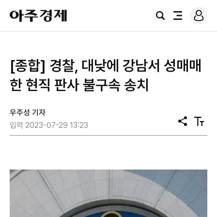
로
아
그
검
전
주
인
색
체
경
메
제
뉴
[종합] 경찰, 대낮에 강남서 성매매
한 현직 판사 불구속 송치
우주성 기자
공
텍
입력 2023-07-29 13:23
유
스
트
크
기