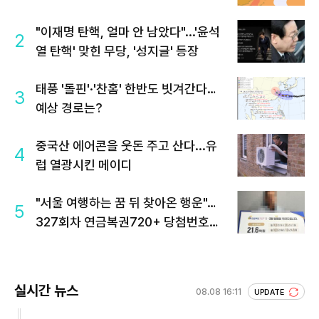
"이재명 탄핵, 얼마 안 남았다"...'윤석
2
열 탄핵' 맞힌 무당, '성지글' 등장
태풍 '돌핀'·'찬홈' 한반도 빗겨간다…
3
예상 경로는?
중국산 에어콘을 웃돈 주고 산다...유
4
럽 열광시킨 메이디
"서울 여행하는 꿈 뒤 찾아온 행운"…
5
327회차 연금복권720+ 당첨번호조
회 주목
실시간 뉴스
08.08 16:11
UPDATE