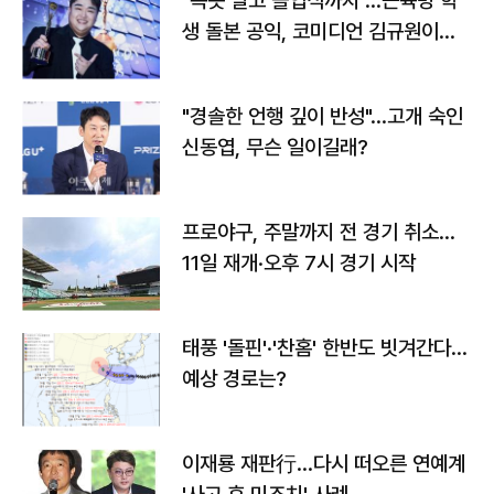
"속옷 빨고 졸업식까지"…근육병 학
생 돌본 공익, 코미디언 김규원이었
다
"경솔한 언행 깊이 반성"…고개 숙인
신동엽, 무슨 일이길래?
프로야구, 주말까지 전 경기 취소…
11일 재개·오후 7시 경기 시작
태풍 '돌핀'·'찬홈' 한반도 빗겨간다…
예상 경로는?
이재룡 재판行…다시 떠오른 연예계