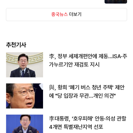
중국뉴스
더보기
추천기사
李, 정부 세제개편안에 제동…ISA·주
가누르기안 재검토 지시
與, 황희 '폐기 버스 청년 주택' 제안
에 "당 입장과 무관…개인 의견"
李대통령, '호우피해' 안동·의성 관할
4개면 특별재난지역 선포