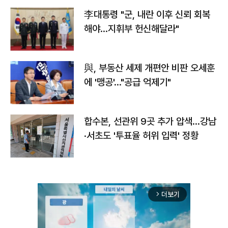
李대통령 "군, 내란 이후 신뢰 회복
해야…지휘부 헌신해달라"
與, 부동산 세제 개편안 비판 오세훈
에 '맹공'…"공급 억제기"
합수본, 선관위 9곳 추가 압색…강남
·서초도 '투표율 허위 입력' 정황
더보기
arrow_forward_ios