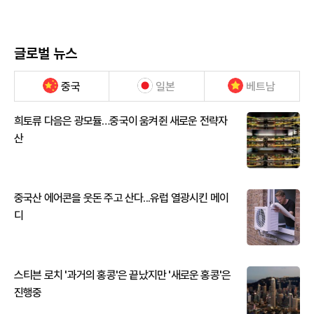
글로벌 뉴스
중국
일본
베트남
희토류 다음은 광모듈…중국이 움켜쥔 새로운 전략자
산
중국산 에어콘을 웃돈 주고 산다...유럽 열광시킨 메이
디
스티븐 로치 '과거의 홍콩'은 끝났지만 '새로운 홍콩'은
진행중