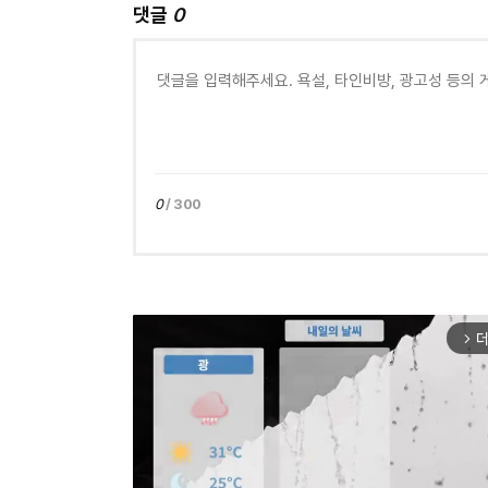
댓글
0
0
/ 300
더
arrow_forward_ios