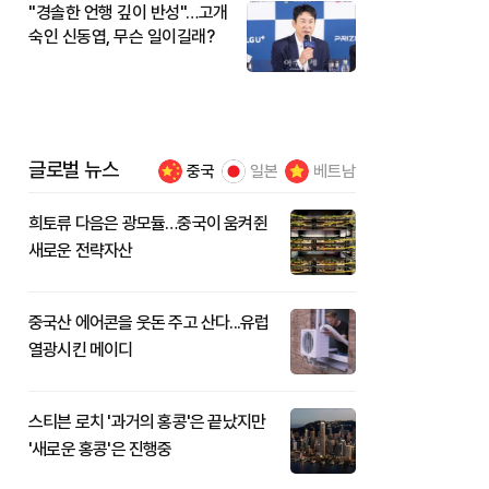
"경솔한 언행 깊이 반성"…고개
숙인 신동엽, 무슨 일이길래?
글로벌 뉴스
중국
일본
베트남
희토류 다음은 광모듈…중국이 움켜쥔
새로운 전략자산
중국산 에어콘을 웃돈 주고 산다...유럽
열광시킨 메이디
스티븐 로치 '과거의 홍콩'은 끝났지만
'새로운 홍콩'은 진행중