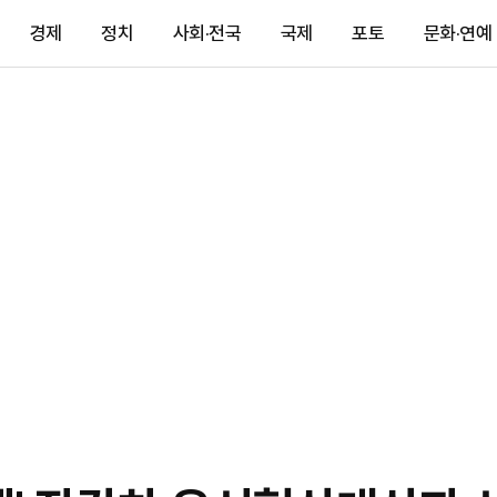
경제
정치
사회·전국
국제
포토
문화·연예