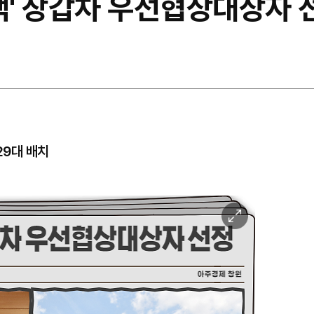
드백' 장갑차 우선협상대상자 
29대 배치
이
미
지
확
대