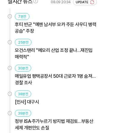
실시간 뉴스
08.09 20:34
UPDATE
7분전
후티 반군 "예멘 남서부 모카 주둔 사우디 병력
공습" 주장
25분전
모건스탠리 "메모리 산업 조정 끝나…재진입
매력적"
30분전
매일유업 평택공장서 50대 근로자 1명 숨져…
경찰 조사
38분전
[인사] 대구시
39분전
정부 ISA·주가누르기 방지법 재검토…부동산
세제 개편안도 손질