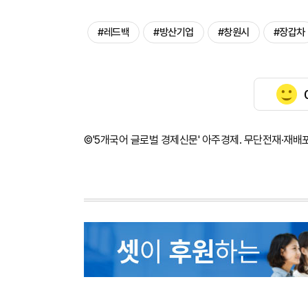
#레드백
#방산기업
#창원시
#장갑차
©'5개국어 글로벌 경제신문' 아주경제. 무단전재·재배