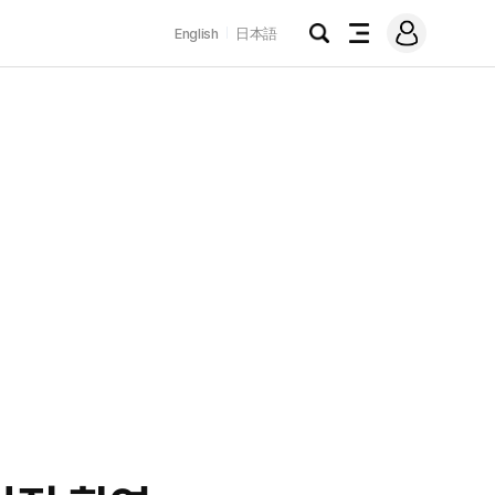
로
English
日本語
그
검
전
인
색
체
메
뉴