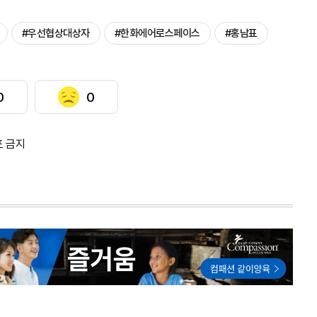
#우선협상대상자
#한화에어로스페이스
#홍남표
0
0
포 금지