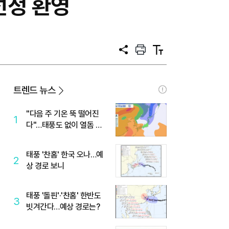
선정 환영
공
프
텍
유
린
스
트
트
크
기
트렌드 뉴스
"다음 주 기온 뚝 떨어진
1
다"…태풍도 없이 열돔 박
살 낸 '이것'
태풍 '찬홈' 한국 오나…예
2
상 경로 보니
태풍 '돌핀'·'찬홈' 한반도
3
빗겨간다…예상 경로는?