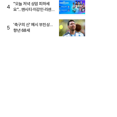
"오늘 저녁 상암 피하세
4
요"…맨시티·이강인·리센느
뜬다, 6호선 혼잡 예상
'축구의 신' 메시 부친상…
5
향년 68세