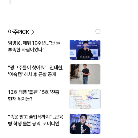
아주PICK
임영웅, 데뷔 10주년…"난 늘
부족한 사람이었다"
"광고주들이 찾아줘"…진태현,
'이숙캠' 하차 후 근황 공개
13호 태풍 '돌핀'·15호 '찬홈'
현재 위치는?
"속옷 빨고 졸업식까지"…근육
병 학생 돌본 공익, 코미디언 김
규원이었다