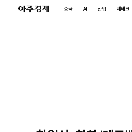
아
중국
AI
산업
재테크
주
경
제