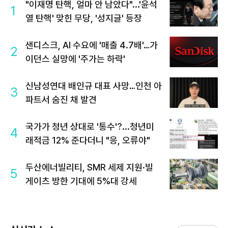
"이재명 탄핵, 얼마 안 남았다"...'윤석
1
열 탄핵' 맞힌 무당, '성지글' 등장
샌디스크, AI 수요에 '매출 4.7배'…가
2
이던스 실망에 '주가는 하락'
신남성연대 배인규 대표 사망…인천 아
3
파트서 숨진 채 발견
국가가 청년 상대로 '통수'?...청년미
4
래적금 12% 준다더니 "응, 오류야"
두산에너빌리티, SMR 세제 지원·빌
5
게이츠 방한 기대에 5%대 강세