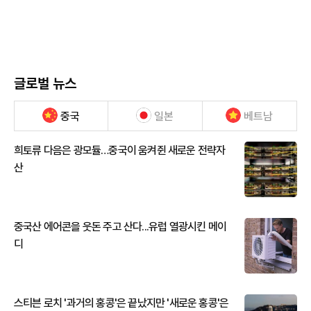
글로벌 뉴스
중국
일본
베트남
희토류 다음은 광모듈…중국이 움켜쥔 새로운 전략자
산
중국산 에어콘을 웃돈 주고 산다...유럽 열광시킨 메이
디
스티븐 로치 '과거의 홍콩'은 끝났지만 '새로운 홍콩'은