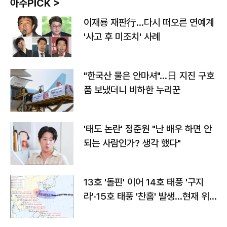
아주PICK >
이재룡 재판行…다시 떠오른 연예계
'사고 후 미조치' 사례
"한국산 물은 안마셔"…日 지진 구호
품 보냈더니 비하한 누리꾼
'태도 논란' 정준원 "난 배우 하면 안
되는 사람인가? 생각 했다"
13호 '돌핀' 이어 14호 태풍 '구지
라'·15호 태풍 '찬홈' 발생…현재 위
치와 이동경로는?