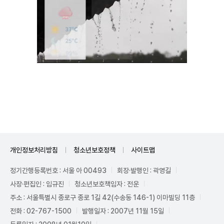
Unmute
개인정보처리방침
청소년보호정책
사이트맵
정기간행등록번호 : 서울 아 00493
회장·발행인 : 곽영길
사장·편집인 : 임규진
청소년보호책임자 : 전운
주소 : 서울특별시 종로구 종로 1길 42(수송동 146-1) 이마빌딩 11층
전화 : 02-767-1500
발행일자 : 2007년 11월 15일