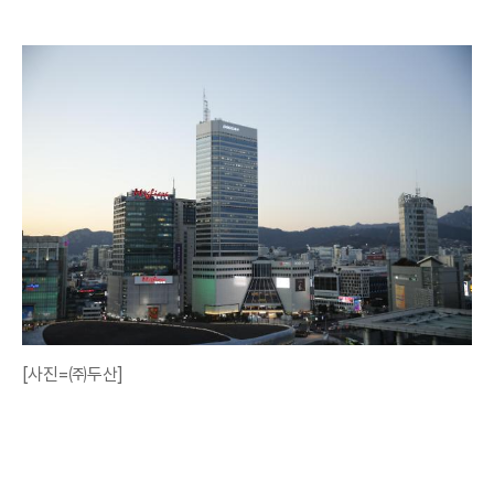
[사진=㈜두산]