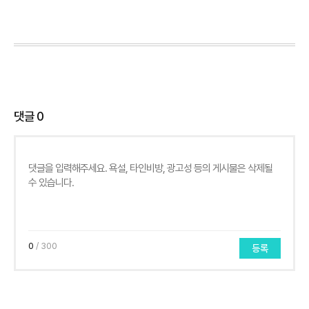
댓글
0
0
/ 300
등록