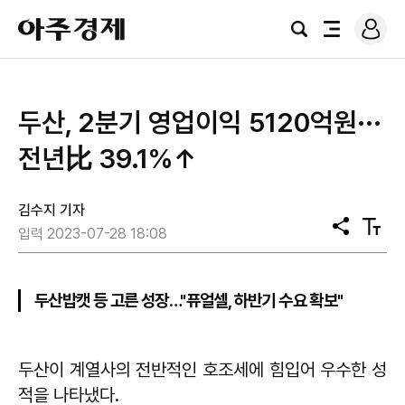
로
아
그
검
전
주
인
색
체
경
메
제
뉴
​두산, 2분기 영업이익 5120억원···
전년比 39.1%↑
김수지 기자
공
텍
입력 2023-07-28 18:08
유
스
트
크
기
두산밥캣 등 고른 성장…"퓨얼셀, 하반기 수요 확보"
두산이 계열사의 전반적인 호조세에 힘입어 우수한 성
적을 나타냈다.