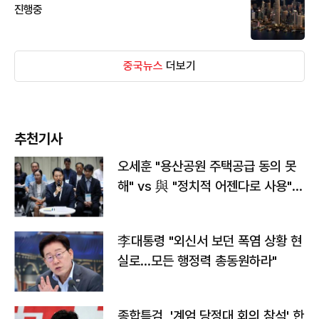
진행중
중국뉴스
더보기
추천기사
오세훈 "용산공원 주택공급 동의 못
해" vs 與 "정치적 어젠다로 사용"
맞불
李대통령 "외신서 보던 폭염 상황 현
실로…모든 행정력 총동원하라"
종합특검, '계엄 당정대 회의 참석' 한