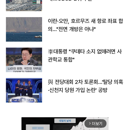
이란·오만, 호르무즈 새 항로 좌표 합
의…"전면 개방은 아냐"
李대통령 "쿠데타 소지 없애려면 사
관학교 통합"
與 전당대회 2차 토론회…'탈당 의혹
·신천지 당원 가입 논란' 공방
더보기
arrow_forward_ios