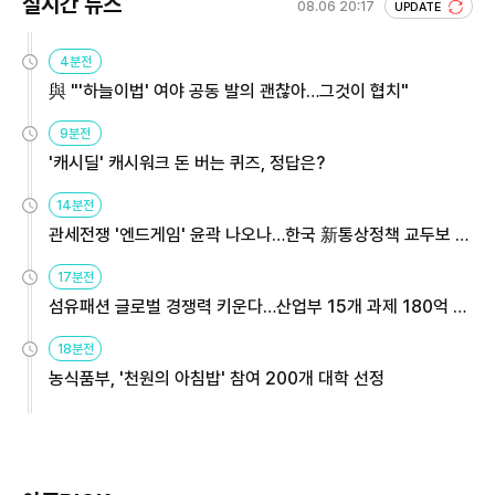
실시간 뉴스
08.06 20:17
UPDATE
4분전
與 "'하늘이법' 여야 공동 발의 괜찮아…그것이 협치"
9분전
'캐시딜' 캐시워크 돈 버는 퀴즈, 정답은?
14분전
관세전쟁 '엔드게임' 윤곽 나오나…한국 新통상정책 교두보 활
용해야
17분전
섬유패션 글로벌 경쟁력 키운다…산업부 15개 과제 180억 지
원
18분전
농식품부, '천원의 아침밥' 참여 200개 대학 선정