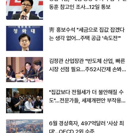
동훈 참고인 조사...12일 통보
靑 홍보수석 "세금으로 집값 잡겠다
는 생각 없어…주택 공급 '속도전'"
김정관 산업장관 "반도체 산업, 빠른
시장 선점 필요…주52시간제 손봐
야"
"집값보다 전월세가 더 불안해질 수
도"…전문가들, 세제개편안 부작용
우려
6월 경상흑자, 497억달러 '사상 최
대'…OECD 2위 수준