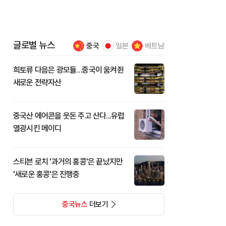
글로벌 뉴스
중국
일본
베트남
희토류 다음은 광모듈…중국이 움켜쥔
새로운 전략자산
중국산 에어콘을 웃돈 주고 산다...유럽
열광시킨 메이디
스티븐 로치 '과거의 홍콩'은 끝났지만
'새로운 홍콩'은 진행중
중국뉴스
더보기