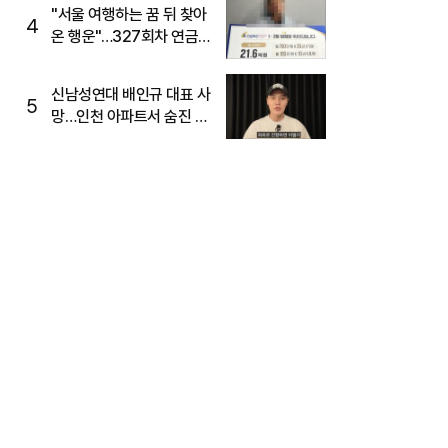
"서울 여행하는 꿈 뒤 찾아
4
온 행운"…327회차 연금
복권720+ 당첨번호조회
주목
신남성연대 배인규 대표 사
5
망…인천 아파트서 숨진 채
발견