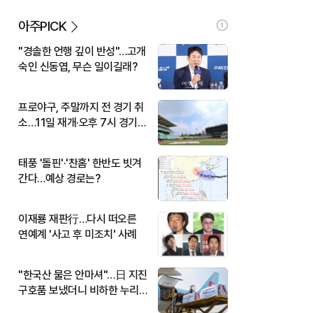
아주PICK
"경솔한 언행 깊이 반성"…고개
숙인 신동엽, 무슨 일이길래?
프로야구, 주말까지 전 경기 취
소…11일 재개·오후 7시 경기
시작
태풍 '돌핀'·'찬홈' 한반도 빗겨
간다…예상 경로는?
이재룡 재판行…다시 떠오른
연예계 '사고 후 미조치' 사례
"한국산 물은 안마셔"…日 지진
구호품 보냈더니 비하한 누리
꾼