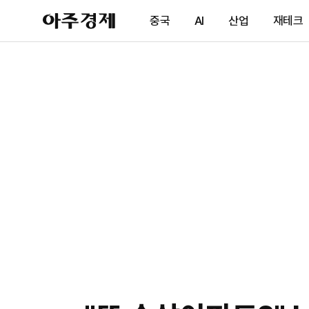
아
중국
AI
산업
재테크
주
경
제