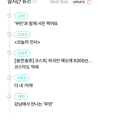
실시간 뉴스
08.07 13:43
UPDATE
2초전
'무민'과 함께 사진 찍어요
22초전
<오늘의 인사>
22초전
[食전食후] 코스피, 외국인 매도에 6200선…
코스닥도 약세
51초전
다 내 거야!
1분전
강남에서 만나는 '무민'