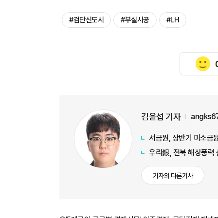
#검단신도시
#부실시공
#LH
김윤섭 기자
angks6
서금원, 상반기 미소금융
우리銀, 전북 해상풍력
기자의 다른기사