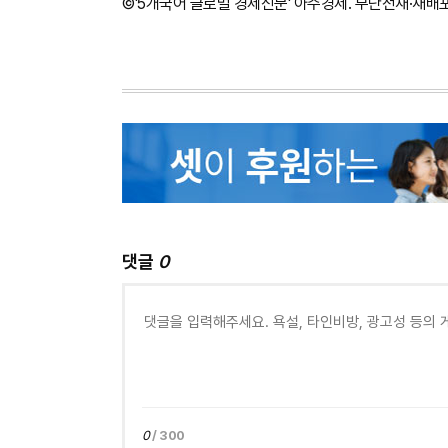
©'5개국어 글로벌 경제신문' 아주경제. 무단전재·재배
댓글
0
0
/ 300