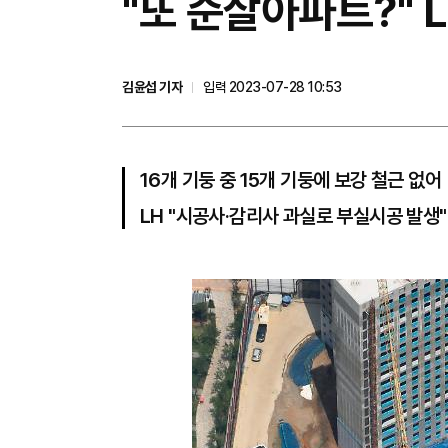
"또 순살아파트?" 
김윤섭 기자
입력 2023-07-28 10:53
16개 기둥 중 15개 기둥에 보강 철근 없어
LH "시공사·감리사 과실로 부실시공 발생"