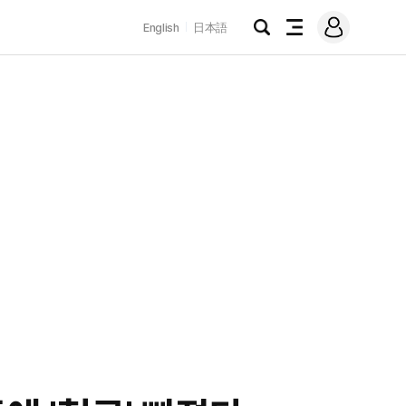
로
English
日本語
그
검
전
인
색
체
메
뉴