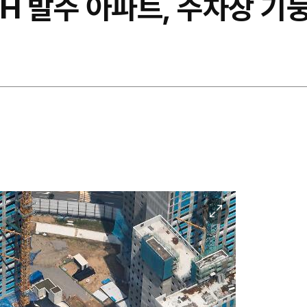
LH 발주 아파트, 주차장 기둥
이
미
지
확
대