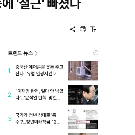
에 '철근' 빠졌다
공
프
텍
유
린
스
트
트
크
기
트렌드 뉴스
중국산 에어콘을 웃돈 주고
1
산다...유럽 열광시킨 메이
디
"이재명 탄핵, 얼마 안 남았
2
다"...'윤석열 탄핵' 맞힌 무
당, '성지글' 등장
국가가 청년 상대로 '통
3
수'?...청년미래적금 12%
준다더니 "응, 오류야"