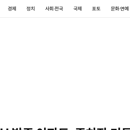
경제
정치
사회·전국
국제
포토
문화·연예