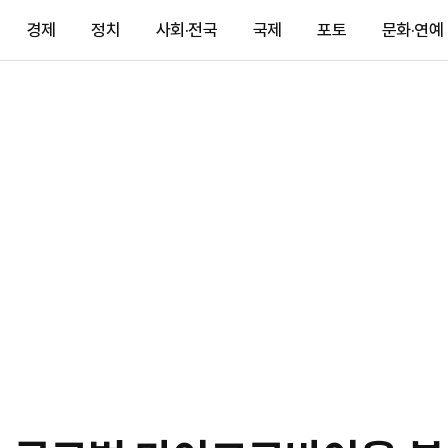
경제
정치
사회·전국
국제
포토
문화·연예