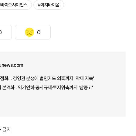
J바이오사이언스
#이지바이옴
0
0
unews.com
재점화… 경영권 분쟁에 법인카드 의혹까지 '악재 지속'
기 본격화…약가인하·공시규제·투자위축까지 '삼중고'
포 금지