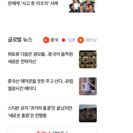
연예계 '사고 후 미조치' 사례
글로벌 뉴스
중국
일본
베트남
희토류 다음은 광모듈…중국이 움켜쥔
새로운 전략자산
중국산 에어콘을 웃돈 주고 산다...유럽
열광시킨 메이디
스티븐 로치 '과거의 홍콩'은 끝났지만
'새로운 홍콩'은 진행중