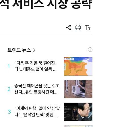
석 서비스 시장 공략
공
프
텍
유
린
스
트
트
크
기
트렌드 뉴스
"다음 주 기온 뚝 떨어진
1
다"…태풍도 없이 열돔 박
살 낸 '이것'
중국산 에어콘을 웃돈 주고
2
산다...유럽 열광시킨 메이
디
"이재명 탄핵, 얼마 안 남았
3
다"...'윤석열 탄핵' 맞힌 무
당, '성지글' 등장