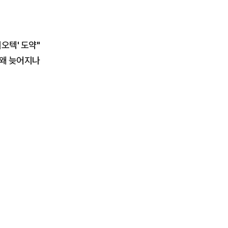
이오텍' 도약"
 왜 늦어지나