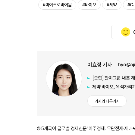
#마이크로바이옴
#바이오
#제약
#C
이효정 기자
hyo@aj
[종합] 한미그룹 내홍 
제약·바이오, 옥석가리
기자의 다른기사
©'5개국어 글로벌 경제신문' 아주경제. 무단전재·재배