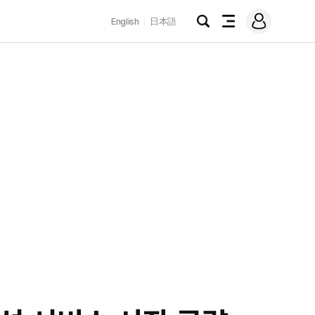
로
English
日本語
그
검
전
인
색
체
메
뉴