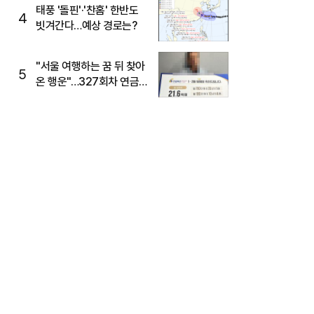
태풍 '돌핀'·'찬홈' 한반도
4
빗겨간다…예상 경로는?
"서울 여행하는 꿈 뒤 찾아
5
온 행운"…327회차 연금
복권720+ 당첨번호조회
주목