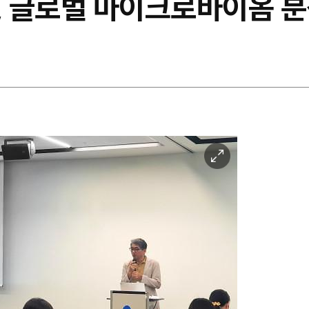
, 글로벌 마이크로바이옴 분
이
미
지
확
대