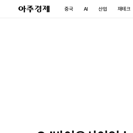
아
중국
AI
산업
재테크
주
경
제