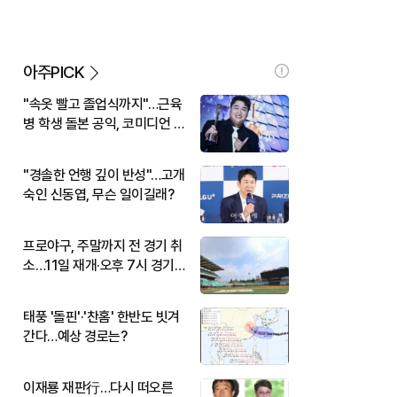
아주PICK
"속옷 빨고 졸업식까지"…근육
병 학생 돌본 공익, 코미디언 김
규원이었다
"경솔한 언행 깊이 반성"…고개
숙인 신동엽, 무슨 일이길래?
프로야구, 주말까지 전 경기 취
소…11일 재개·오후 7시 경기
시작
태풍 '돌핀'·'찬홈' 한반도 빗겨
간다…예상 경로는?
이재룡 재판行…다시 떠오른