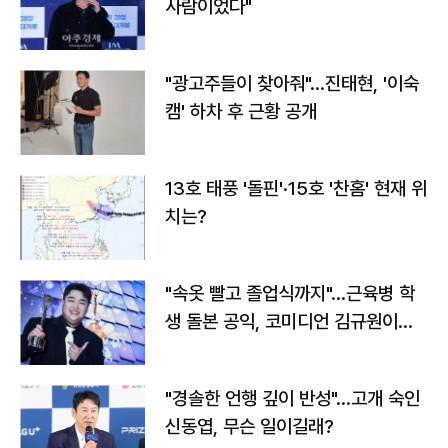
사람이었다"
"광고주들이 찾아줘"…진태현, '이숙
캠' 하차 후 근황 공개
13호 태풍 '돌핀'·15호 '찬홈' 현재 위
치는?
"속옷 빨고 졸업식까지"…근육병 학
생 돌본 공익, 코미디언 김규원이었
다
"경솔한 언행 깊이 반성"…고개 숙인
신동엽, 무슨 일이길래?