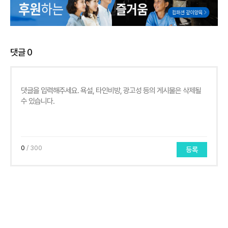
댓글
0
0
/ 300
등록