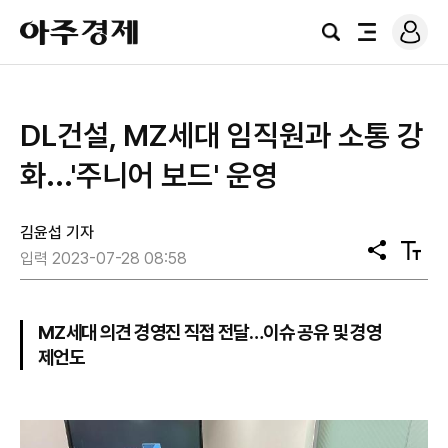
로
아
그
검
전
주
인
색
체
경
메
제
뉴
DL건설, MZ세대 임직원과 소통 강
화...'주니어 보드' 운영
김윤섭 기자
공
텍
입력 2023-07-28 08:58
유
스
트
크
기
MZ세대 의견 경영진 직접 전달…이슈 공유 및 경영
제언도