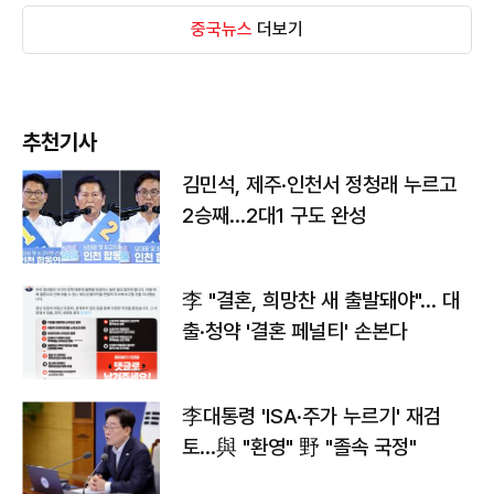
중국뉴스
더보기
추천기사
김민석, 제주·인천서 정청래 누르고
2승째…2대1 구도 완성
李 "결혼, 희망찬 새 출발돼야"… 대
출·청약 '결혼 페널티' 손본다
李대통령 'ISA·주가 누르기' 재검
토…與 "환영" 野 "졸속 국정"