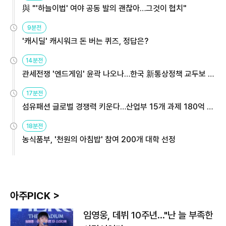
與 "'하늘이법' 여야 공동 발의 괜찮아…그것이 협치"
9분전
'캐시딜' 캐시워크 돈 버는 퀴즈, 정답은?
14분전
관세전쟁 '엔드게임' 윤곽 나오나…한국 新통상정책 교두보 활
용해야
17분전
섬유패션 글로벌 경쟁력 키운다…산업부 15개 과제 180억 지
원
18분전
농식품부, '천원의 아침밥' 참여 200개 대학 선정
아주PICK >
임영웅, 데뷔 10주년…"난 늘 부족한