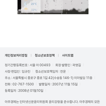
Unmute
개인정보처리방침
청소년보호정책
사이트맵
정기간행등록번호 : 서울 아 00493
회장·발행인 : 곽영길
사장·편집인 : 임규진
청소년보호책임자 : 전운
주소 : 서울특별시 종로구 종로 1길 42(수송동 146-1) 이마빌딩 11층
전화 : 02-767-1500
발행일자 : 2007년 11월 15일
등록일자 : 2008년 01월10일
아주경제는 인터넷신문윤리위원회 윤리강령을 준수합니다. 아주경제의 모든