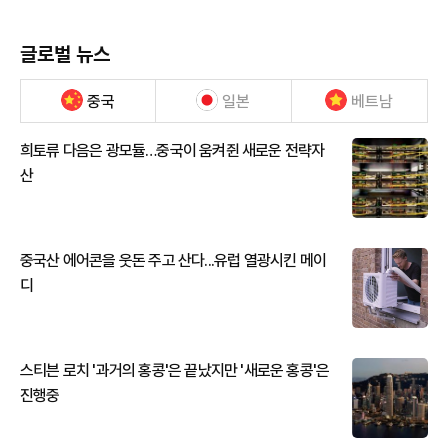
글로벌 뉴스
중국
일본
베트남
희토류 다음은 광모듈…중국이 움켜쥔 새로운 전략자
산
중국산 에어콘을 웃돈 주고 산다...유럽 열광시킨 메이
디
스티븐 로치 '과거의 홍콩'은 끝났지만 '새로운 홍콩'은
진행중