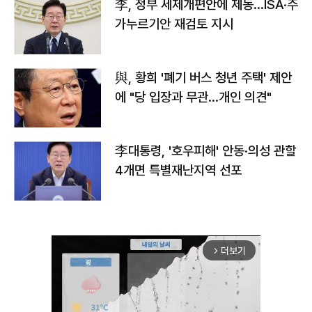
李, 정부 세제개편안에 제동…ISA·주
가누르기안 재검토 지시
與, 황희 '폐기 버스 청년 주택' 제안
에 "당 입장과 무관…개인 의견"
李대통령, '호우피해' 안동·의성 관할
4개면 특별재난지역 선포
더보기
arrow_forward_ios