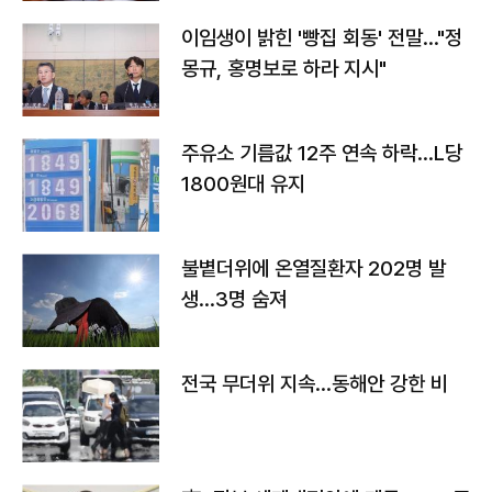
이임생이 밝힌 '빵집 회동' 전말…"정
몽규, 홍명보로 하라 지시"
주유소 기름값 12주 연속 하락…L당
1800원대 유지
불볕더위에 온열질환자 202명 발
생…3명 숨져
전국 무더위 지속…동해안 강한 비