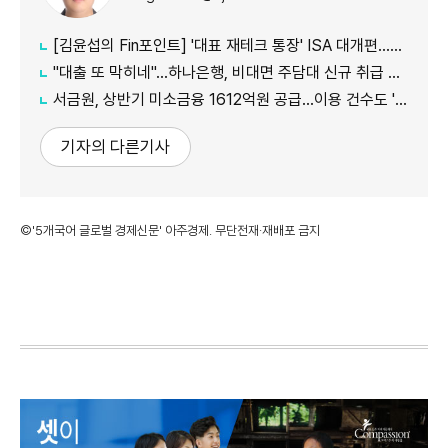
[김윤섭의 Fin포인트] '대표 재테크 통장' ISA 대개편…나에게 맞는 전략은?
"대출 또 막히네"…하나은행, 비대면 주담대 신규 취급 중단
서금원, 상반기 미소금융 1612억원 공급…이용 건수도 '역대 최대'
기자의 다른기사
©'5개국어 글로벌 경제신문' 아주경제. 무단전재·재배포 금지