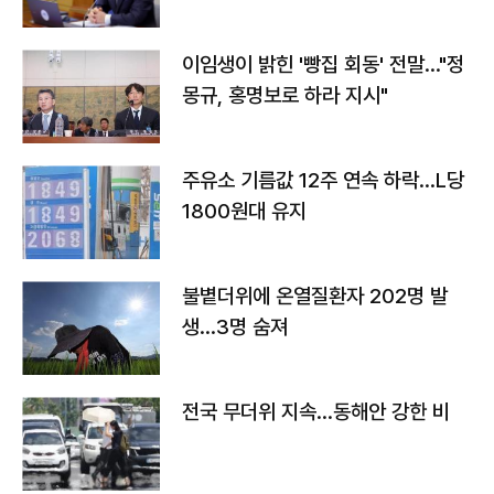
이임생이 밝힌 '빵집 회동' 전말…"정
몽규, 홍명보로 하라 지시"
주유소 기름값 12주 연속 하락…L당
1800원대 유지
불볕더위에 온열질환자 202명 발
생…3명 숨져
전국 무더위 지속…동해안 강한 비