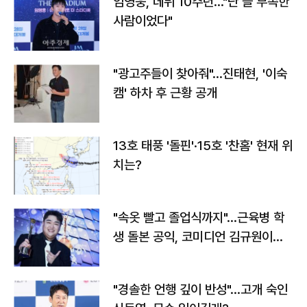
임영웅, 데뷔 10주년…"난 늘 부족한
사람이었다"
"광고주들이 찾아줘"…진태현, '이숙
캠' 하차 후 근황 공개
13호 태풍 '돌핀'·15호 '찬홈' 현재 위
치는?
"속옷 빨고 졸업식까지"…근육병 학
생 돌본 공익, 코미디언 김규원이었
다
"경솔한 언행 깊이 반성"…고개 숙인