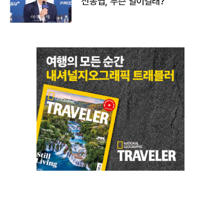
신동엽, 무슨 일이길래?