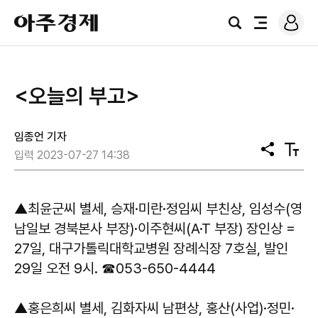
로
아
그
검
전
주
인
색
체
경
메
제
뉴
<오늘의 부고>
임종언 기자
공
텍
입력 2023-07-27 14:38
유
스
트
크
기
▲최윤군씨 별세, 승재·미란·정임씨 부친상, 임성수(영
남일보 경북본사 부장)·이주현씨(A·T 부장) 장인상 =
27일, 대구가톨릭대학교병원 장례식장 7호실, 발인
29일 오전 9시. ☎053-650-4444
▲홍은희씨 별세, 김화자씨 남편상, 홍산(사업)·정민·