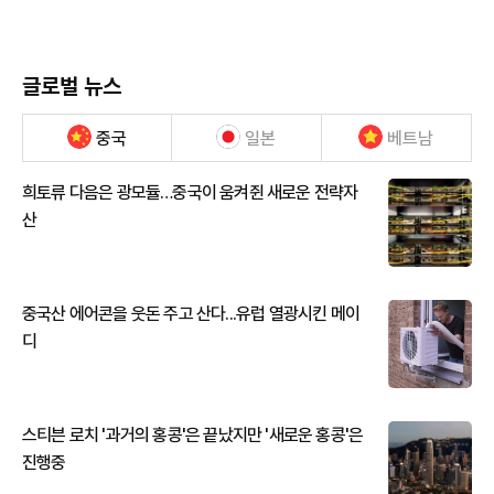
글로벌 뉴스
중국
일본
베트남
희토류 다음은 광모듈…중국이 움켜쥔 새로운 전략자
산
중국산 에어콘을 웃돈 주고 산다...유럽 열광시킨 메이
디
스티븐 로치 '과거의 홍콩'은 끝났지만 '새로운 홍콩'은
진행중