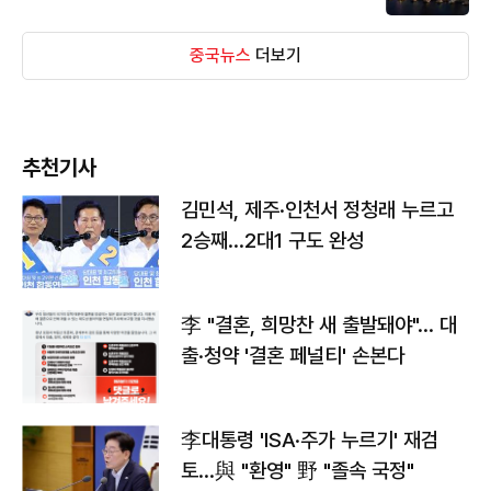
중국뉴스
더보기
추천기사
김민석, 제주·인천서 정청래 누르고
2승째…2대1 구도 완성
李 "결혼, 희망찬 새 출발돼야"… 대
출·청약 '결혼 페널티' 손본다
李대통령 'ISA·주가 누르기' 재검
토…與 "환영" 野 "졸속 국정"