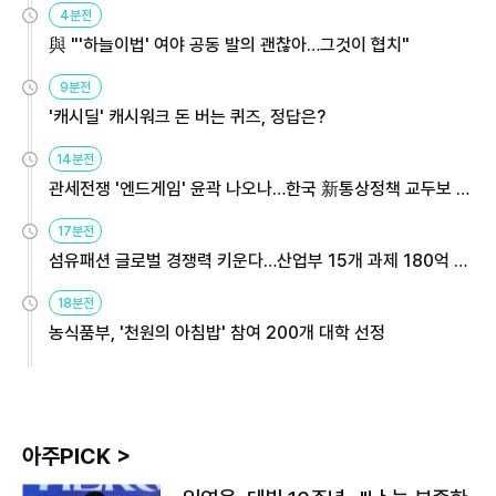
4분전
與 "'하늘이법' 여야 공동 발의 괜찮아…그것이 협치"
9분전
'캐시딜' 캐시워크 돈 버는 퀴즈, 정답은?
14분전
관세전쟁 '엔드게임' 윤곽 나오나…한국 新통상정책 교두보 활
용해야
17분전
섬유패션 글로벌 경쟁력 키운다…산업부 15개 과제 180억 지
원
18분전
농식품부, '천원의 아침밥' 참여 200개 대학 선정
아주PICK >