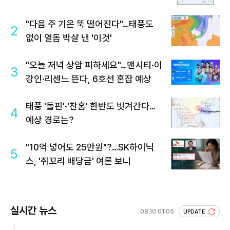
"다음 주 기온 뚝 떨어진다"…태풍도
2
없이 열돔 박살 낸 '이것'
"오늘 저녁 상암 피하세요"…맨시티·이
3
강인·리센느 뜬다, 6호선 혼잡 예상
태풍 '돌핀'·'찬홈' 한반도 빗겨간다…
4
예상 경로는?
"10억 넣어도 25만원"?…SK하이닉
5
스, '쥐꼬리 배당금' 여론 보니
실시간 뉴스
08.10 01:05
UPDATE