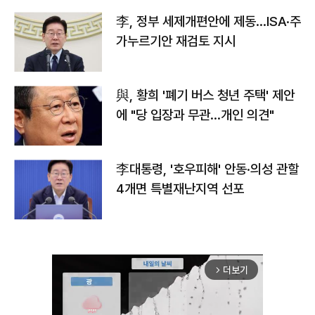
李, 정부 세제개편안에 제동…ISA·주
가누르기안 재검토 지시
與, 황희 '폐기 버스 청년 주택' 제안
에 "당 입장과 무관…개인 의견"
李대통령, '호우피해' 안동·의성 관할
4개면 특별재난지역 선포
더보기
arrow_forward_ios