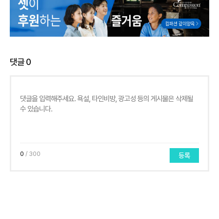
댓글
0
0
/ 300
등록