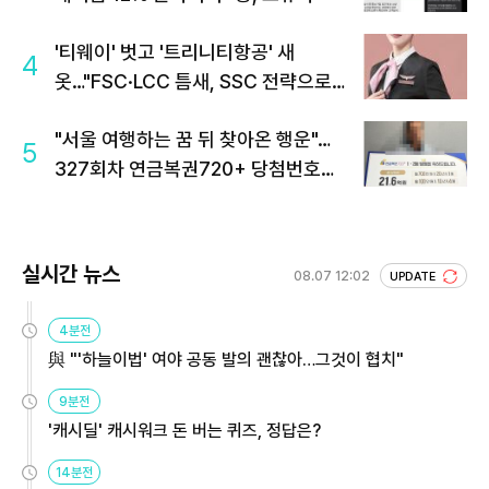
'티웨이' 벗고 '트리니티항공' 새
4
옷…"FSC·LCC 틈새, SSC 전략으로
공략"
"서울 여행하는 꿈 뒤 찾아온 행운"…
5
327회차 연금복권720+ 당첨번호조
회 주목
실시간 뉴스
08.07 12:02
UPDATE
4분전
與 "'하늘이법' 여야 공동 발의 괜찮아…그것이 협치"
9분전
'캐시딜' 캐시워크 돈 버는 퀴즈, 정답은?
14분전