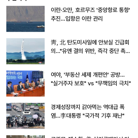
이란·오만, 호르무즈 '중앙항로 통항'
추진…입항은 이란 관리
靑, 北 탄도미사일에 안보실 긴급회
의…"유엔 결의 위반, 즉각 중단 촉
구"
여야, '부동산 세제 개편안' 공방…
"실거주자 보호" vs "무책임의 극치"
경제성장까지 갉아먹는 역대급 폭
염…李대통령 "국가적 기후 재난"