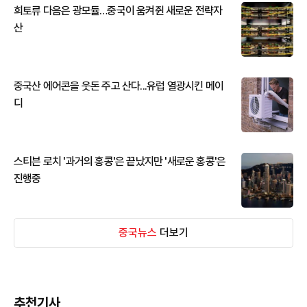
희토류 다음은 광모듈…중국이 움켜쥔 새로운 전략자
산
중국산 에어콘을 웃돈 주고 산다...유럽 열광시킨 메이
디
스티븐 로치 '과거의 홍콩'은 끝났지만 '새로운 홍콩'은
진행중
중국뉴스
더보기
추천기사