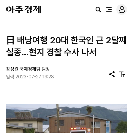
로
아
그
검
전
주
인
색
체
경
메
제
뉴
日 배낭여행 20대 한국인 근 2달째
실종…현지 경찰 수사 나서
장성원 국제경제팀 팀장
공
텍
입력 2023-07-27 13:28
유
스
트
크
기