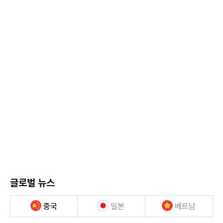
글로벌 뉴스
중국
일본
베트남