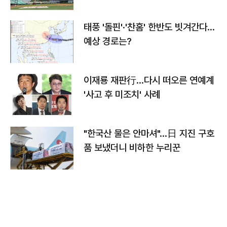
태풍 '돌핀'·'찬홈' 한반도 빗겨간다…
예상 경로는?
이재룡 재판行…다시 떠오른 연예계
'사고 후 미조치' 사례
"한국산 물은 안마셔"…日 지진 구호
품 보냈더니 비하한 누리꾼