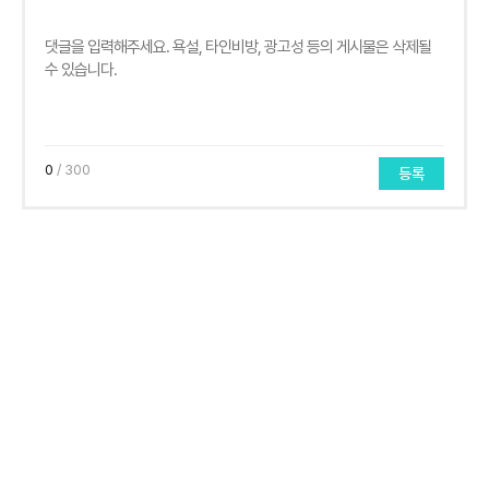
0
/ 300
등록