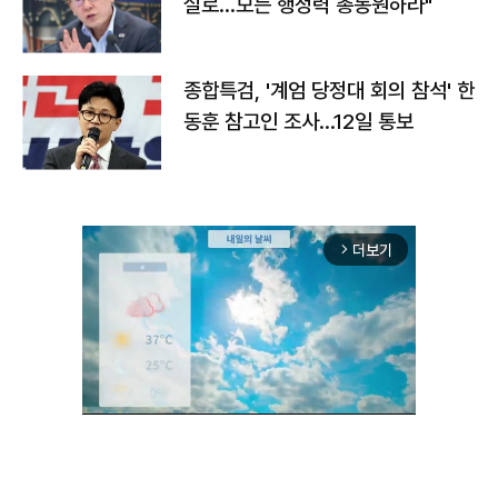
실로…모든 행정력 총동원하라"
종합특검, '계엄 당정대 회의 참석' 한
동훈 참고인 조사...12일 통보
더보기
arrow_forward_ios
Unmute