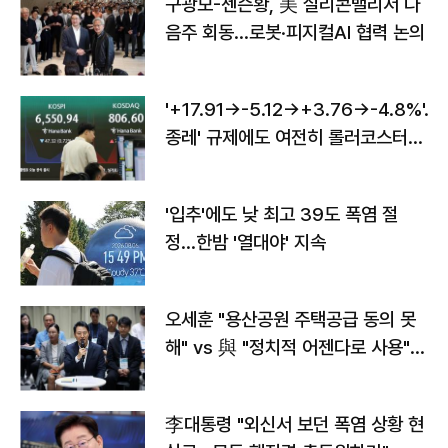
구광모-젠슨황, 美 실리콘밸리서 다
음주 회동…로봇·피지컬AI 협력 논의
'+17.91→-5.12→+3.76→-4.8%'…'
종레' 규제에도 여전히 롤러코스터
타는 코스피
'입추'에도 낮 최고 39도 폭염 절
정…한밤 '열대야' 지속
오세훈 "용산공원 주택공급 동의 못
해" vs 與 "정치적 어젠다로 사용"
맞불
李대통령 "외신서 보던 폭염 상황 현