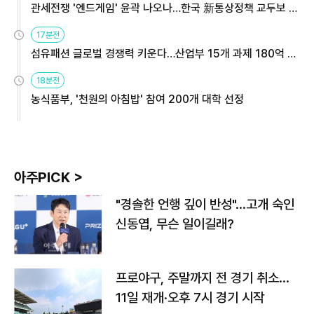
관세전쟁 '엔드게임' 윤곽 나오나…한국 新통상정책 교두보 활
용해야
17분전
섬유패션 글로벌 경쟁력 키운다…산업부 15개 과제 180억 지
원
18분전
농식품부, '천원의 아침밥' 참여 200개 대학 선정
아주PICK >
"경솔한 언행 깊이 반성"…고개 숙인
신동엽, 무슨 일이길래?
프로야구, 주말까지 전 경기 취소…
11일 재개·오후 7시 경기 시작