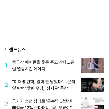
트렌드뉴스
중국산 에어콘을 웃돈 주고 산다...유
1
럽 열광시킨 메이디
"이재명 탄핵, 얼마 안 남았다"...'윤석
2
열 탄핵' 맞힌 무당, '성지글' 등장
국가가 청년 상대로 '통수'?...청년미
3
래적금 12% 준다더니 "응, 오류야"