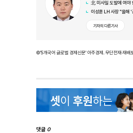
北 미사일 도발에 여야
이성훈 LH 사장 "올해 
기자의 다른기사
©'5개국어 글로벌 경제신문' 아주경제. 무단전재·재배
댓글
0