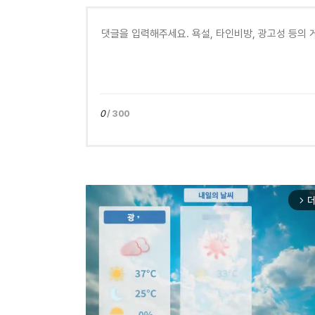
0
/ 300
더
arrow_forward_ios