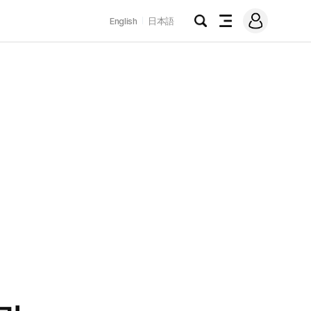
로
English
日本語
그
검
전
인
색
체
메
뉴