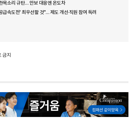
 한목소리 규탄… 안보 대응엔 온도차
'공급속도전' 최우선할 것"… 제도 개선·직원 참여 독려
포 금지