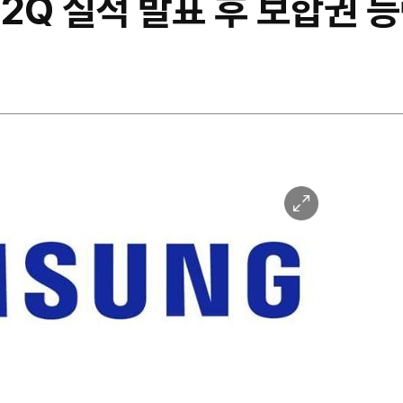
 2Q 실적 발표 후 보합권 
이
미
지
확
대