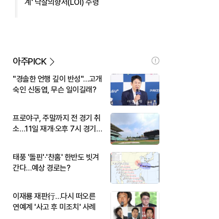
계' 낙찰의향서(LOI) 수령
아주PICK
"경솔한 언행 깊이 반성"…고개
숙인 신동엽, 무슨 일이길래?
프로야구, 주말까지 전 경기 취
소…11일 재개·오후 7시 경기
시작
태풍 '돌핀'·'찬홈' 한반도 빗겨
간다…예상 경로는?
이재룡 재판行…다시 떠오른
연예계 '사고 후 미조치' 사례