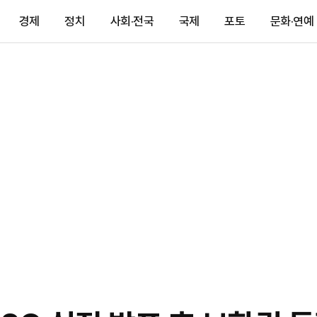
경제
정치
사회·전국
국제
포토
문화·연예