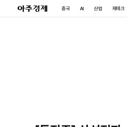
아
중국
AI
산업
재테크
주
경
제