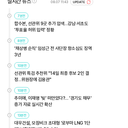
실시간 뉴스
08.07 11:43
UPDATE
7분전
합수본, 선관위 9곳 추가 압색…강남·서초도
'투표율 허위 입력' 정황
8분전
'채상병 순직' 임성근 전 사단장 항소심도 징역
3년
10분전
선관위 특검 추천위 "14일 최종 후보 2인 결
정…위원장에 김용관"
10분전
추미애, 이재명 '빚' 떠안았다?… '경기도 채무'
증가 자료 실시간 확산
13분전
대우건설, 모잠비크 초대형 '로부마 LNG 1단