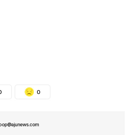
0
0
oop@ajunews.com