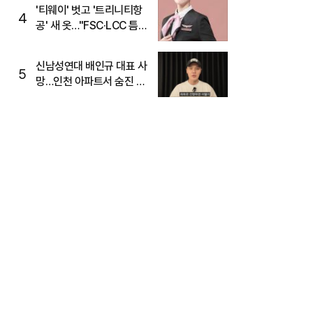
'티웨이' 벗고 '트리니티항
4
공' 새 옷…"FSC·LCC 틈
새, SSC 전략으로 공략"
신남성연대 배인규 대표 사
5
망…인천 아파트서 숨진 채
발견