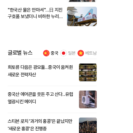
"한국산 물은 안마셔"…日 지진
구호품 보냈더니 비하한 누리
꾼
글로벌 뉴스
중국
일본
베트남
희토류 다음은 광모듈…중국이 움켜쥔
새로운 전략자산
중국산 에어콘을 웃돈 주고 산다...유럽
열광시킨 메이디
스티븐 로치 '과거의 홍콩'은 끝났지만
'새로운 홍콩'은 진행중