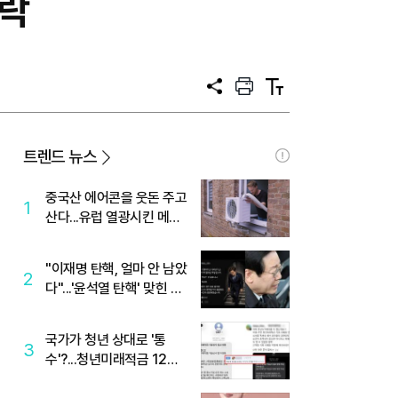
등락
공
프
텍
유
린
스
트
트
크
기
트렌드 뉴스
중국산 에어콘을 웃돈 주고
1
산다...유럽 열광시킨 메이
디
"이재명 탄핵, 얼마 안 남았
2
다"...'윤석열 탄핵' 맞힌 무
당, '성지글' 등장
국가가 청년 상대로 '통
3
수'?...청년미래적금 12%
준다더니 "응, 오류야"