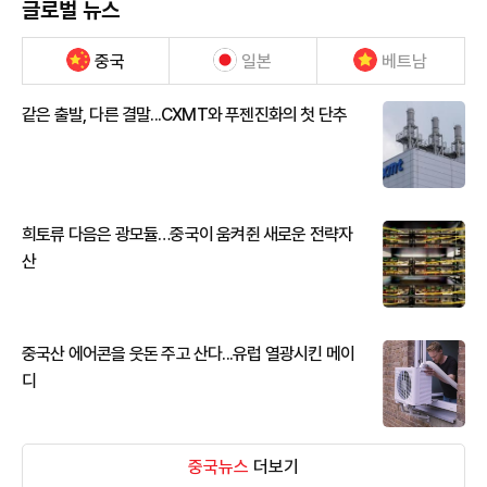
글로벌 뉴스
중국
일본
베트남
같은 출발, 다른 결말...CXMT와 푸젠진화의 첫 단추
희토류 다음은 광모듈…중국이 움켜쥔 새로운 전략자
산
중국산 에어콘을 웃돈 주고 산다...유럽 열광시킨 메이
디
중국뉴스
더보기