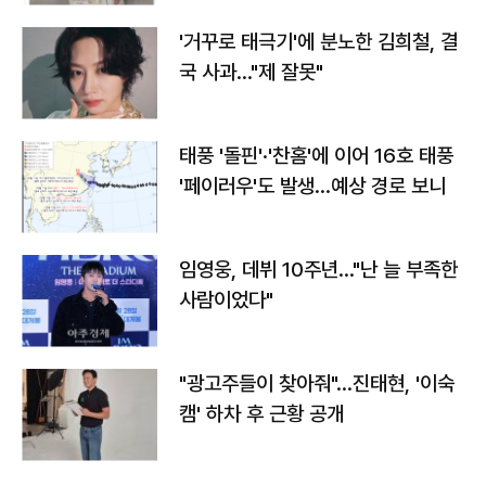
'거꾸로 태극기'에 분노한 김희철, 결
국 사과…"제 잘못"
태풍 '돌핀'·'찬홈'에 이어 16호 태풍
'페이러우'도 발생…예상 경로 보니
임영웅, 데뷔 10주년…"난 늘 부족한
사람이었다"
"광고주들이 찾아줘"…진태현, '이숙
캠' 하차 후 근황 공개