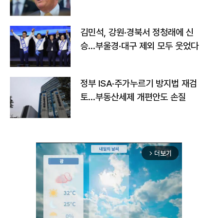
김민석, 강원·경북서 정청래에 신
승…부울경·대구 제외 모두 웃었다
정부 ISA·주가누르기 방지법 재검
토…부동산세제 개편안도 손질
더보기
arrow_forward_ios