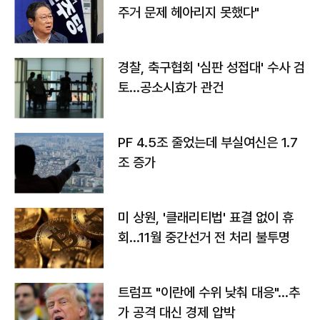
주거 문제 헤아리지 못했다"
경찰, 축구협회 '심판 성접대' 수사 검
토…공소시효가 관건
PF 4.5조 줄었는데 부실여신은 1.7
조 증가
미 상원, '클래리티법' 표결 없이 휴
회…11월 중간선거 전 처리 불투명
트럼프 "이란에 수위 낮춰 대응"…추
가 공격 대신 경제 압박