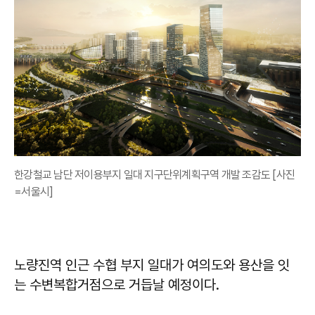
한강철교 남단 저이용부지 일대 지구단위계획구역 개발 조감도 [사진
=서울시]
노량진역 인근 수협 부지 일대가 여의도와 용산을 잇
는 수변복합거점으로 거듭날 예정이다.