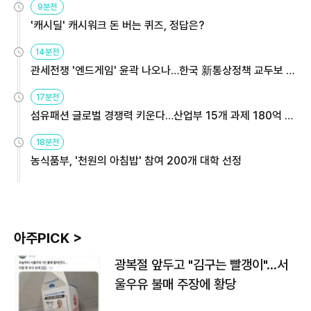
9분전
'캐시딜' 캐시워크 돈 버는 퀴즈, 정답은?
14분전
관세전쟁 '엔드게임' 윤곽 나오나…한국 新통상정책 교두보 활
용해야
17분전
섬유패션 글로벌 경쟁력 키운다…산업부 15개 과제 180억 지
원
18분전
농식품부, '천원의 아침밥' 참여 200개 대학 선정
아주PICK >
광복절 앞두고 "김구는 빨갱이"…서
울우유 불매 주장에 황당