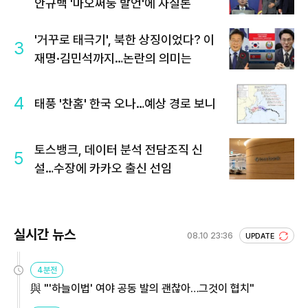
안규백 '마오쩌둥 발언'에 자질론
'거꾸로 태극기', 북한 상징이었다? 이
3
재명·김민석까지…논란의 의미는
4
태풍 '찬홈' 한국 오나…예상 경로 보니
토스뱅크, 데이터 분석 전담조직 신
5
설…수장에 카카오 출신 선임
실시간 뉴스
08.10 23:36
UPDATE
4분전
與 "'하늘이법' 여야 공동 발의 괜찮아…그것이 협치"