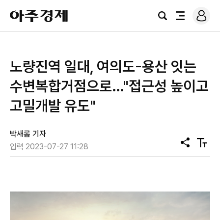
로
아
그
검
전
주
인
색
체
경
메
제
뉴
노량진역 일대, 여의도-용산 잇는
수변복합거점으로…"접근성 높이고
고밀개발 유도"
박새롬 기자
공
텍
입력 2023-07-27 11:28
유
스
트
크
기