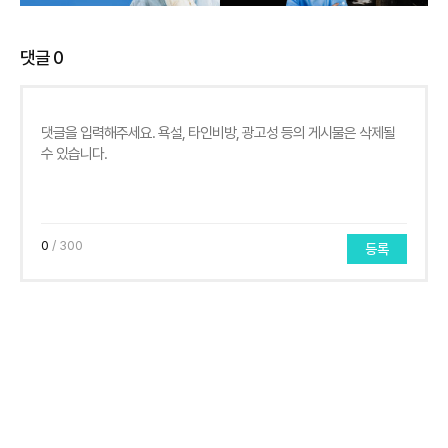
댓글
0
0
/ 300
등록