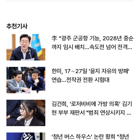
추천기사
李 "광주 군공항 기능, 2028년 중순
까지 임시 배치…속도전 넘어 전격
전"
한미, 17∼27일 '을지 자유의 방패'
연습…전작권 전환 시험대
김건희, '로저비비에 가방 의혹' 김기
현 부부 재판서 "범죄 연상시키지 말
라"
'청년 버스 하우스' 논란 황희 "청년