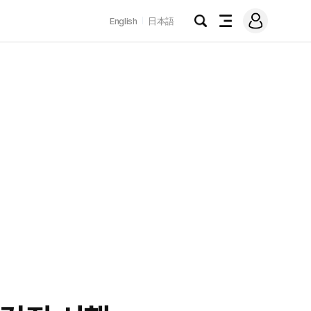
로
English
日本語
그
검
전
인
색
체
메
뉴