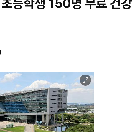
 초등학생 150명 무료 건
원
이
미
지
확
대