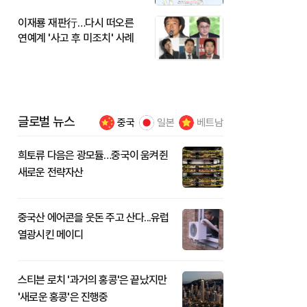
이재룡 재판行…다시 떠오른
연예계 '사고 후 미조치' 사례
글로벌 뉴스
중국
일본
베트남
희토류 다음은 광모듈…중국이 움켜쥔
새로운 전략자산
중국산 에어콘을 웃돈 주고 산다...유럽
열광시킨 메이디
스티븐 로치 '과거의 홍콩'은 끝났지만
'새로운 홍콩'은 진행중