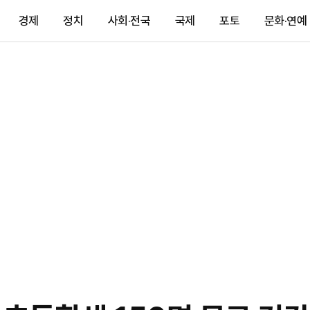
경제
정치
사회·전국
국제
포토
문화·연예