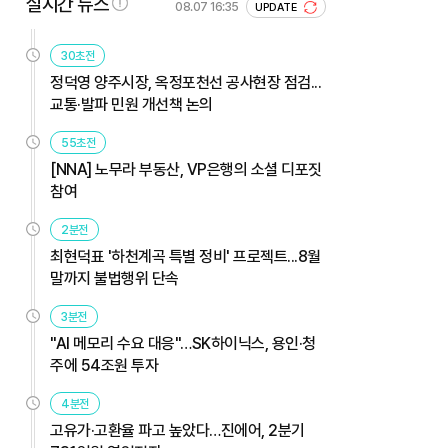
실시간 뉴스
08.07 16:35
UPDATE
30초전
정덕영 양주시장, 옥정포천선 공사현장 점검...
교통·발파 민원 개선책 논의
55초전
[NNA] 노무라 부동산, VP은행의 소셜 디포짓
참여
2분전
최현덕표 '하천계곡 특별 정비' 프로젝트...8월
말까지 불법행위 단속
3분전
"AI 메모리 수요 대응"…SK하이닉스, 용인·청
주에 54조원 투자
4분전
고유가·고환율 파고 높았다…진에어, 2분기