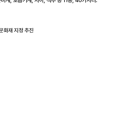
비계, 호흡기계, 치아, 척추 등 11종, 40가지다.
 문화재 지정 추진