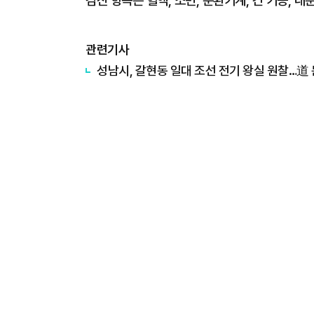
검진 항목은 혈액, 소변, 순환기계, 간 기능, 내분
관련기사
성남시, 갈현동 일대 조선 전기 왕실 원찰…道