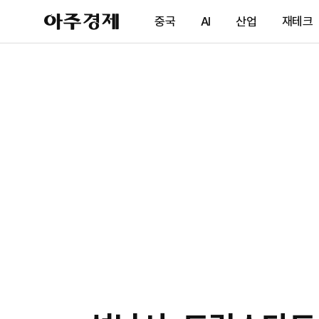
아
중국
AI
산업
재테크
주
경
제