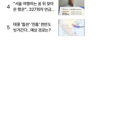
"서울 여행하는 꿈 뒤 찾아
4
온 행운"…327회차 연금
복권720+ 당첨번호조회
주목
태풍 '돌핀'·'찬홈' 한반도
5
빗겨간다…예상 경로는?