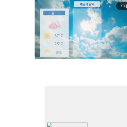
더
arrow_forward_ios
Mut