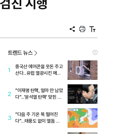
강검진 시행
공
프
텍
유
린
스
트
트
크
기
트렌드 뉴스
중국산 에어콘을 웃돈 주고
1
산다...유럽 열광시킨 메이
디
"이재명 탄핵, 얼마 안 남았
2
다"...'윤석열 탄핵' 맞힌 무
당, '성지글' 등장
"다음 주 기온 뚝 떨어진
3
다"…태풍도 없이 열돔 박
살 낸 '이것'