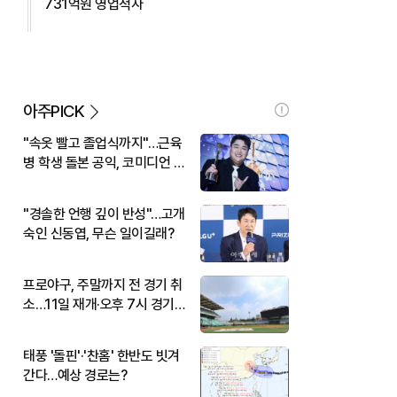
731억원 영업적자
아주PICK
"속옷 빨고 졸업식까지"…근육
병 학생 돌본 공익, 코미디언 김
규원이었다
"경솔한 언행 깊이 반성"…고개
숙인 신동엽, 무슨 일이길래?
프로야구, 주말까지 전 경기 취
소…11일 재개·오후 7시 경기
시작
태풍 '돌핀'·'찬홈' 한반도 빗겨
간다…예상 경로는?