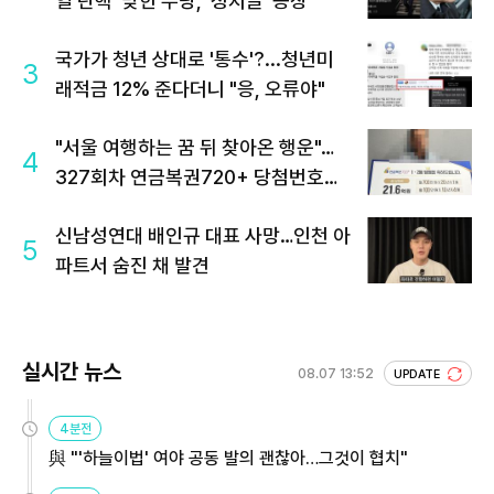
열 탄핵' 맞힌 무당, '성지글' 등장
국가가 청년 상대로 '통수'?...청년미
3
래적금 12% 준다더니 "응, 오류야"
"서울 여행하는 꿈 뒤 찾아온 행운"…
4
327회차 연금복권720+ 당첨번호조
회 주목
신남성연대 배인규 대표 사망…인천 아
5
파트서 숨진 채 발견
실시간 뉴스
08.07 13:52
UPDATE
4분전
與 "'하늘이법' 여야 공동 발의 괜찮아…그것이 협치"