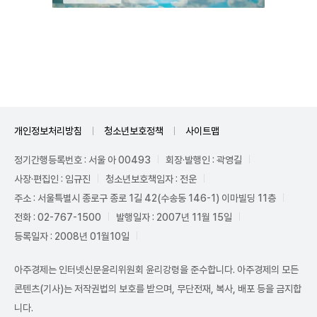
Unmute
개인정보처리방침
청소년보호정책
사이트맵
정기간행등록번호 : 서울 아 00493
회장·발행인 : 곽영길
사장·편집인 : 임규진
청소년보호책임자 : 전운
주소 : 서울특별시 종로구 종로 1길 42(수송동 146-1) 이마빌딩 11층
전화 : 02-767-1500
발행일자 : 2007년 11월 15일
등록일자 : 2008년 01월10일
아주경제는 인터넷신문윤리위원회 윤리강령을 준수합니다. 아주경제의 모든
콘텐츠(기사)는 저작권법의 보호를 받으며, 무단전재, 복사, 배포 등을 금지합
니다.