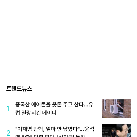
트렌드뉴스
중국산 에어콘을 웃돈 주고 산다...유
1
럽 열광시킨 메이디
"이재명 탄핵, 얼마 안 남았다"...'윤석
2