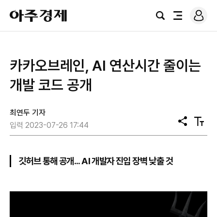
로
아
그
검
전
주
인
색
체
경
메
제
뉴
카카오브레인, AI 연산시간 줄이는
개발 코드 공개
최연두 기자
공
텍
입력 2023-07-26 17:44
유
스
트
크
기
깃허브 통해 공개... AI 개발자 진입 장벽 낮출 것