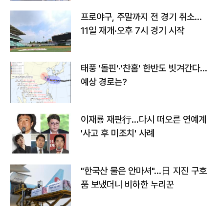
프로야구, 주말까지 전 경기 취소…
11일 재개·오후 7시 경기 시작
태풍 '돌핀'·'찬홈' 한반도 빗겨간다…
예상 경로는?
이재룡 재판行…다시 떠오른 연예계
'사고 후 미조치' 사례
"한국산 물은 안마셔"…日 지진 구호
품 보냈더니 비하한 누리꾼