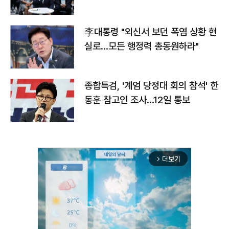
맞불
李대통령 "외신서 보던 폭염 상황 현
실로…모든 행정력 총동원하라"
종합특검, '계엄 당정대 회의 참석' 한
동훈 참고인 조사...12일 통보
더보기
arrow_forward_ios