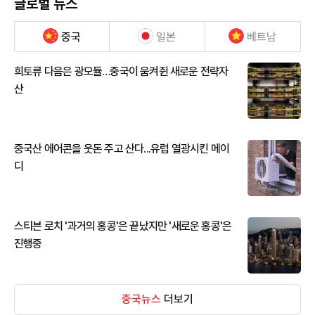
글로벌 뉴스
중국
일본
베트남
희토류 다음은 광모듈…중국이 움켜쥔 새로운 전략자
산
중국산 에어콘을 웃돈 주고 산다...유럽 열광시킨 메이
디
스티븐 로치 '과거의 홍콩'은 끝났지만 '새로운 홍콩'은
진행중
중국뉴스
더보기