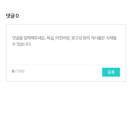
댓글
0
0
/ 300
등록