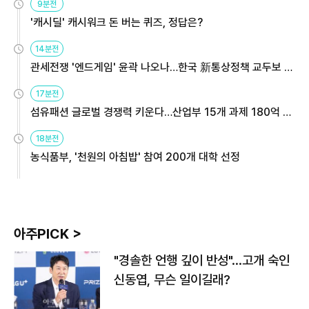
9분전
'캐시딜' 캐시워크 돈 버는 퀴즈, 정답은?
14분전
관세전쟁 '엔드게임' 윤곽 나오나…한국 新통상정책 교두보 활
용해야
17분전
섬유패션 글로벌 경쟁력 키운다…산업부 15개 과제 180억 지
원
18분전
농식품부, '천원의 아침밥' 참여 200개 대학 선정
아주PICK >
"경솔한 언행 깊이 반성"…고개 숙인
신동엽, 무슨 일이길래?