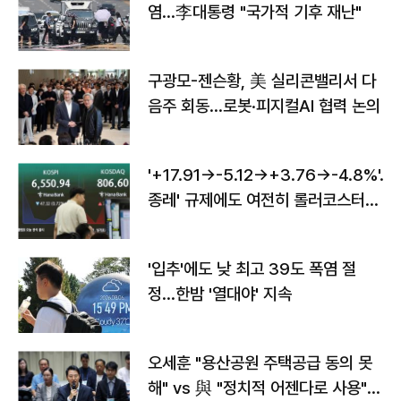
염…李대통령 "국가적 기후 재난"
구광모-젠슨황, 美 실리콘밸리서 다
음주 회동…로봇·피지컬AI 협력 논의
'+17.91→-5.12→+3.76→-4.8%'…'
종레' 규제에도 여전히 롤러코스터
타는 코스피
'입추'에도 낮 최고 39도 폭염 절
정…한밤 '열대야' 지속
오세훈 "용산공원 주택공급 동의 못
해" vs 與 "정치적 어젠다로 사용"