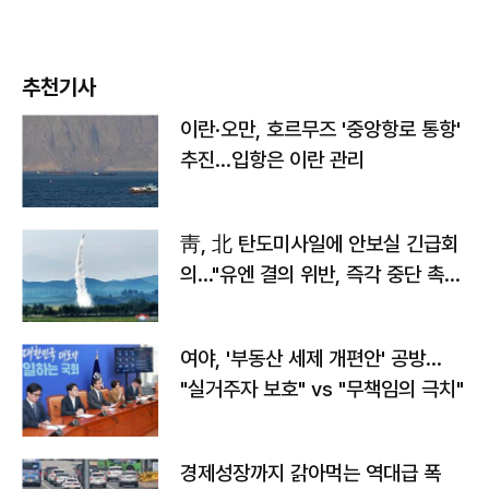
추천기사
이란·오만, 호르무즈 '중앙항로 통항'
추진…입항은 이란 관리
靑, 北 탄도미사일에 안보실 긴급회
의…"유엔 결의 위반, 즉각 중단 촉
구"
여야, '부동산 세제 개편안' 공방…
"실거주자 보호" vs "무책임의 극치"
경제성장까지 갉아먹는 역대급 폭