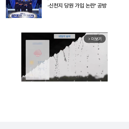
·신천지 당원 가입 논란' 공방
더보기
arrow_forward_ios
Unmute