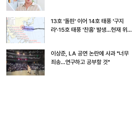
13호 '돌핀' 이어 14호 태풍 '구지
라'·15호 태풍 '찬홈' 발생…현재 위
치와 이동경로는?
이상준, LA 공연 논란에 사과 "너무
죄송…연구하고 공부할 것"