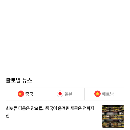
글로벌 뉴스
중국
일본
베트남
희토류 다음은 광모듈…중국이 움켜쥔 새로운 전략자
산