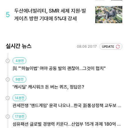
두산에너빌리티, SMR 세제 지원·빌
5
게이츠 방한 기대에 5%대 강세
실시간 뉴스
08.06 20:17
UPDATE
4분전
與 "'하늘이법' 여야 공동 발의 괜찮아…그것이 협치"
9분전
'캐시딜' 캐시워크 돈 버는 퀴즈, 정답은?
14분전
관세전쟁 '엔드게임' 윤곽 나오나…한국 新통상정책 교두보 활
용해야
17분전
섬유패션 글로벌 경쟁력 키운다…산업부 15개 과제 180억 지