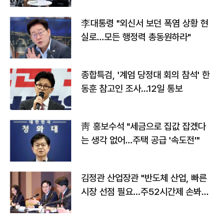
李대통령 "외신서 보던 폭염 상황 현
실로…모든 행정력 총동원하라"
종합특검, '계엄 당정대 회의 참석' 한
동훈 참고인 조사...12일 통보
靑 홍보수석 "세금으로 집값 잡겠다
는 생각 없어…주택 공급 '속도전'"
김정관 산업장관 "반도체 산업, 빠른
시장 선점 필요…주52시간제 손봐
야"