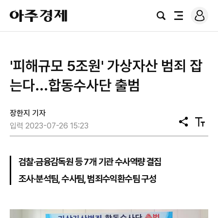
로
아
그
검
전
주
인
색
체
경
메
제
뉴
'피해규모 5조원' 가상자산 범죄 잡
는다...합동수사단 출범
장한지 기자
공
텍
입력 2023-07-26 15:23
유
스
트
크
기
검찰·금융감독원 등 7개 기관 수사역량 결집
조사·분석팀, 수사팀, 범죄수익환수팀 구성