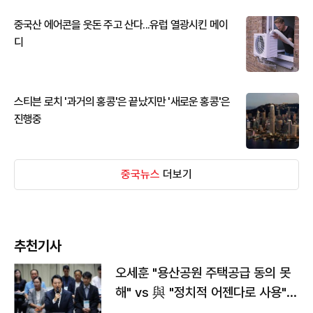
중국산 에어콘을 웃돈 주고 산다...유럽 열광시킨 메이
디
스티븐 로치 '과거의 홍콩'은 끝났지만 '새로운 홍콩'은
진행중
중국뉴스
더보기
추천기사
오세훈 "용산공원 주택공급 동의 못
해" vs 與 "정치적 어젠다로 사용"
맞불