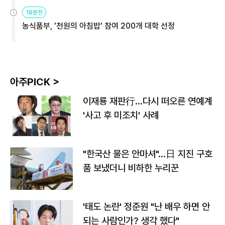
원
18분전
농식품부, '천원의 아침밥' 참여 200개 대학 선정
아주PICK >
이재룡 재판行…다시 떠오른 연예계
'사고 후 미조치' 사례
"한국산 물은 안마셔"…日 지진 구호
품 보냈더니 비하한 누리꾼
'태도 논란' 정준원 "난 배우 하면 안
되는 사람인가? 생각 했다"