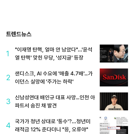
트렌드뉴스
"이재명 탄핵, 얼마 안 남았다"...'윤석
1
열 탄핵' 맞힌 무당, '성지글' 등장
샌디스크, AI 수요에 '매출 4.7배'…가
2
이던스 실망에 '주가는 하락'
신남성연대 배인규 대표 사망…인천 아
3
파트서 숨진 채 발견
국가가 청년 상대로 '통수'?...청년미
4
래적금 12% 준다더니 "응, 오류야"