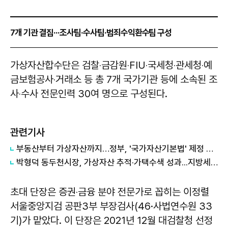
7개 기관 결집···조사팀·수사팀·범죄수익환수팀 구성
가상자산합수단은 검찰‧금감원‧FIU‧국세청‧관세청‧예
금보험공사‧거래소 등 총 7개 국가기관 등에 소속된 조
사‧수사 전문인력 30여 명으로 구성된다.
관련기사
부동산부터 가상자산까지…정부, '국가자산기본법' 제정 추진
박형덕 동두천시장, 가상자산 추적·가택수색 성과...지방세 체납 특별징수 평가 우수상
초대 단장은 증권‧금융 분야 전문가로 꼽히는 이정렬
서울중앙지검 공판3부 부장검사(46·사법연수원 33
기)가 맡았다. 이 단장은 2021년 12월 대검찰청 선정