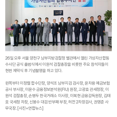
26일 오후 서울 양천구 남부지방검찰청 별관에서 열린 가상자산합동
수사단 공식 출범식에서 이원석 검찰총장을 비롯한 주요 참석자들이
현판 제막식 후 기념촬영을 하고 있다.
왼쪽부터 이정렬 합수단장, 양석조 남부지검 검사장, 윤차용 예금보험
공사 부사장, 이윤수 금융정보분석원(FIU) 원장, 고광효 관세청장, 이
원석 검찰총장, 손병두 한국거래소 이사장, 이복현 금융감독원장, 김태
호 국세청 차장, 신봉수 대검 반부패 부장, 허전 2차장검사, 권영준 사
무국장. [사진=연합뉴스]