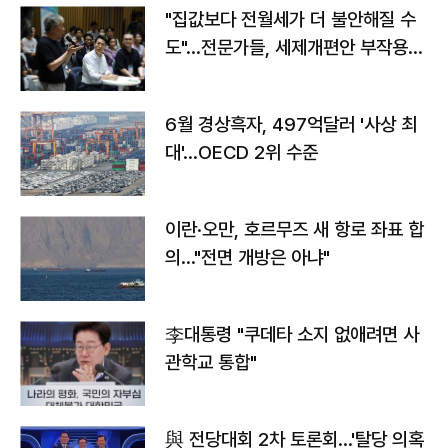
"집값보다 전월세가 더 불안해질 수
도"…전문가들, 세제개편안 부작용
우려
6월 경상흑자, 497억달러 '사상 최
대'…OECD 2위 수준
이란·오만, 호르무즈 새 항로 좌표 합
의…"전면 개방은 아냐"
李대통령 "쿠데타 소지 없애려면 사
관학교 통합"
與 전당대회 2차 토론회…'탈당 의혹