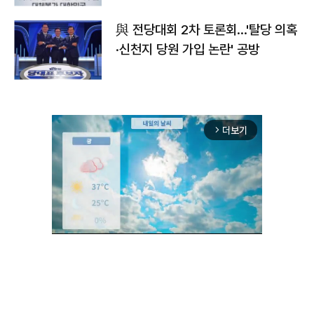
與 전당대회 2차 토론회…'탈당 의혹
·신천지 당원 가입 논란' 공방
더보기
arrow_forward_ios
Unmute