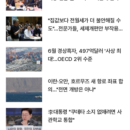
야"
"집값보다 전월세가 더 불안해질 수
도"…전문가들, 세제개편안 부작용
우려
6월 경상흑자, 497억달러 '사상 최
대'…OECD 2위 수준
이란·오만, 호르무즈 새 항로 좌표 합
의…"전면 개방은 아냐"
李대통령 "쿠데타 소지 없애려면 사
관학교 통합"