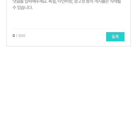
0
/ 300
등록