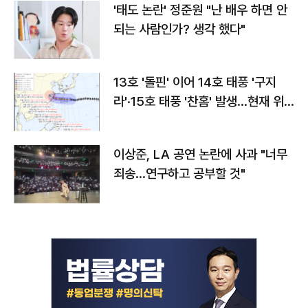
'태도 논란' 정준원 "난 배우 하면 안
되는 사람인가? 생각 했다"
13호 '돌핀' 이어 14호 태풍 '구지
라'·15호 태풍 '찬홈' 발생…현재 위
치와 이동경로는?
이상준, LA 공연 논란에 사과 "너무
죄송…연구하고 공부할 것"