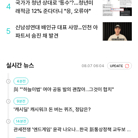
국가가 청년 상대로 '통수'?...청년미
4
래적금 12% 준다더니 "응, 오류야"
신남성연대 배인규 대표 사망…인천 아
5
파트서 숨진 채 발견
실시간 뉴스
08.07 06:04
UPDATE
4분전
與 "'하늘이법' 여야 공동 발의 괜찮아…그것이 협치"
9분전
'캐시딜' 캐시워크 돈 버는 퀴즈, 정답은?
14분전
관세전쟁 '엔드게임' 윤곽 나오나…한국 新통상정책 교두보 활
용해야