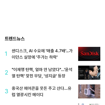
트렌드뉴스
샌디스크, AI 수요에 '매출 4.7배'…가
1
이던스 실망에 '주가는 하락'
"이재명 탄핵, 얼마 안 남았다"...'윤석
2
열 탄핵' 맞힌 무당, '성지글' 등장
중국산 에어콘을 웃돈 주고 산다...유
3
럽 열광시킨 메이디