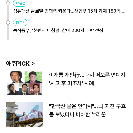
17분전
섬유패션 글로벌 경쟁력 키운다…산업부 15개 과제 180억 지
원
18분전
농식품부, '천원의 아침밥' 참여 200개 대학 선정
아주PICK >
이재룡 재판行…다시 떠오른 연예계
'사고 후 미조치' 사례
"한국산 물은 안마셔"…日 지진 구호
품 보냈더니 비하한 누리꾼