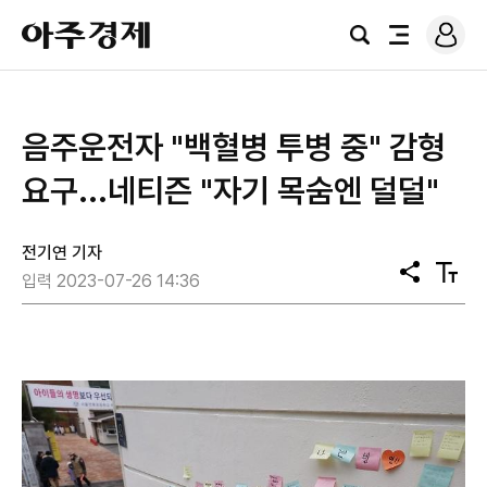
로
아
그
검
전
주
인
색
체
경
메
제
뉴
음주운전자 "백혈병 투병 중" 감형
요구...네티즌 "자기 목숨엔 덜덜"
전기연 기자
공
텍
입력 2023-07-26 14:36
유
스
트
크
기