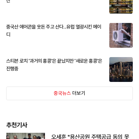
산
중국산 에어콘을 웃돈 주고 산다...유럽 열광시킨 메이
디
스티븐 로치 '과거의 홍콩'은 끝났지만 '새로운 홍콩'은
진행중
중국뉴스
더보기
추천기사
오세훈 "용산공원 주택공급 동의 못