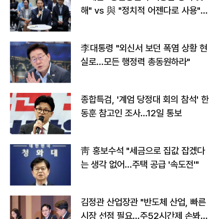
해" vs 與 "정치적 어젠다로 사용"
맞불
李대통령 "외신서 보던 폭염 상황 현
실로…모든 행정력 총동원하라"
종합특검, '계엄 당정대 회의 참석' 한
동훈 참고인 조사...12일 통보
靑 홍보수석 "세금으로 집값 잡겠다
는 생각 없어…주택 공급 '속도전'"
김정관 산업장관 "반도체 산업, 빠른
시장 선점 필요…주52시간제 손봐