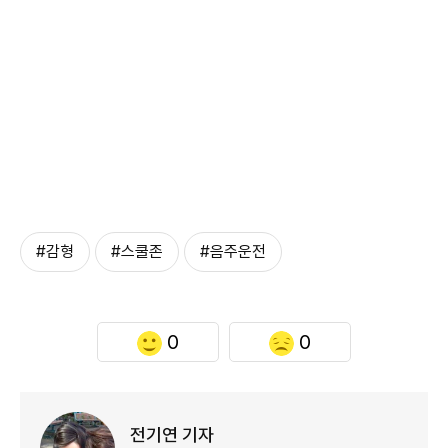
#감형
#스쿨존
#음주운전
0
0
전기연 기자