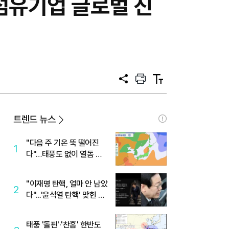
섬유기업 글로벌 진
공
프
텍
유
린
스
트
트
크
기
트렌드 뉴스
"다음 주 기온 뚝 떨어진
1
다"…태풍도 없이 열돔 박
살 낸 '이것'
"이재명 탄핵, 얼마 안 남았
2
다"...'윤석열 탄핵' 맞힌 무
당, '성지글' 등장
태풍 '돌핀'·'찬홈' 한반도