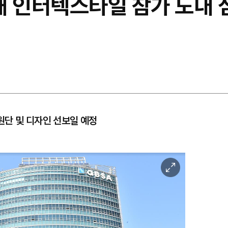
해 인터텍스타일 참가 도내 
원단 및 디자인 선보일 예정
이
미
지
확
대