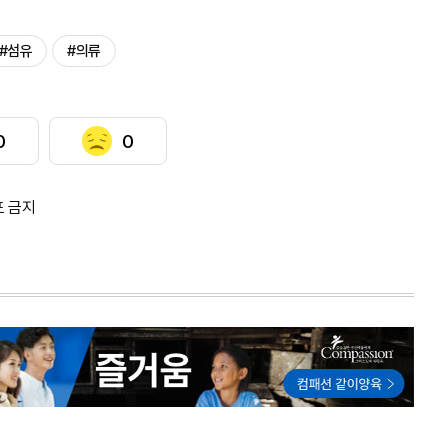
#섬유
#의류
0
0
포 금지