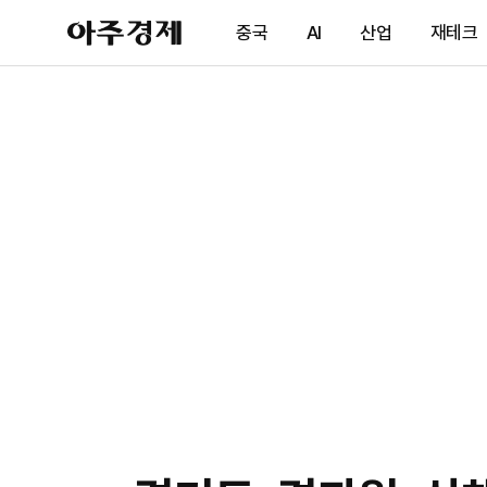
아
중국
AI
산업
재테크
주
경
제