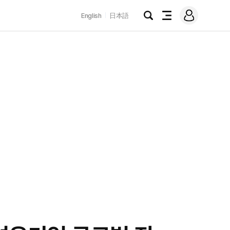
로
English
日本語
그
검
전
인
색
체
메
뉴