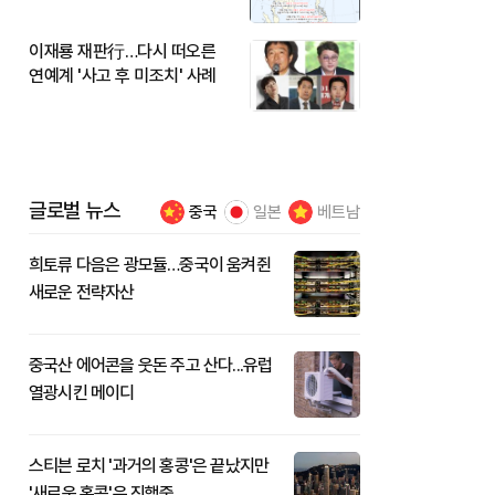
이재룡 재판行…다시 떠오른
연예계 '사고 후 미조치' 사례
글로벌 뉴스
중국
일본
베트남
희토류 다음은 광모듈…중국이 움켜쥔
새로운 전략자산
중국산 에어콘을 웃돈 주고 산다...유럽
열광시킨 메이디
스티븐 로치 '과거의 홍콩'은 끝났지만
'새로운 홍콩'은 진행중