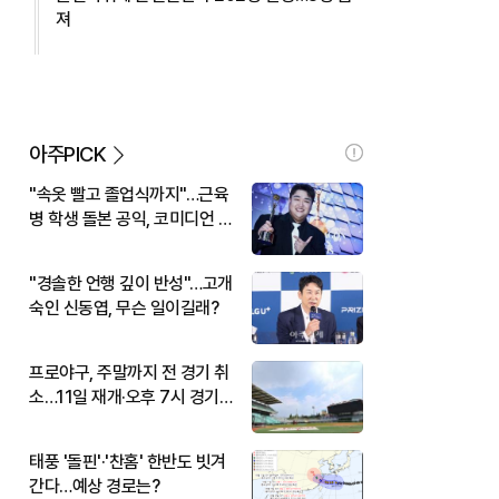
져
아주PICK
"속옷 빨고 졸업식까지"…근육
병 학생 돌본 공익, 코미디언 김
규원이었다
"경솔한 언행 깊이 반성"…고개
숙인 신동엽, 무슨 일이길래?
프로야구, 주말까지 전 경기 취
소…11일 재개·오후 7시 경기
시작
태풍 '돌핀'·'찬홈' 한반도 빗겨
간다…예상 경로는?