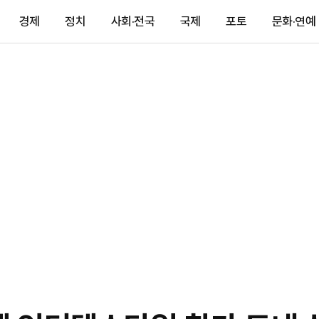
경제
정치
사회·전국
국제
포토
문화·연예