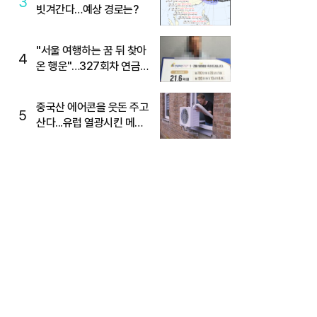
3
빗겨간다…예상 경로는?
"서울 여행하는 꿈 뒤 찾아
4
온 행운"…327회차 연금
복권720+ 당첨번호조회
주목
중국산 에어콘을 웃돈 주고
5
산다...유럽 열광시킨 메이
디