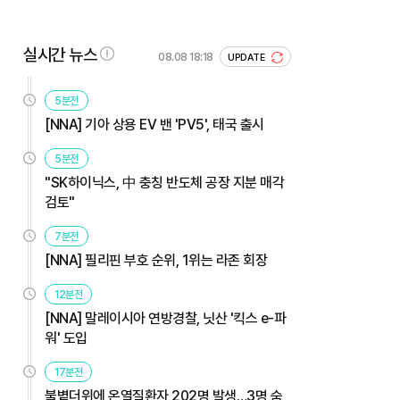
실시간 뉴스
08.08 18:18
UPDATE
5분전
[NNA] 기아 상용 EV 밴 'PV5', 태국 출시
5분전
"SK하이닉스, 中 충칭 반도체 공장 지분 매각
검토"
7분전
[NNA] 필리핀 부호 순위, 1위는 라존 회장
12분전
[NNA] 말레이시아 연방경찰, 닛산 '킥스 e-파
워' 도입
17분전
불볕더위에 온열질환자 202명 발생…3명 숨