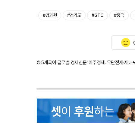
#경과원
#경기도
#GTC
#중국
©'5개국어 글로벌 경제신문' 아주경제. 무단전재·재배