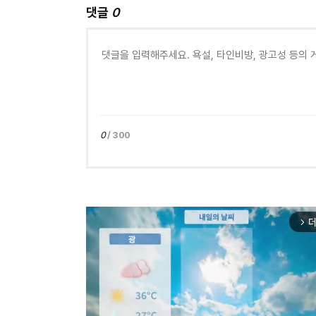
댓글
0
0
/ 300
더
arrow_forward_ios