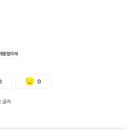
재활협의체
0
0
포 금지