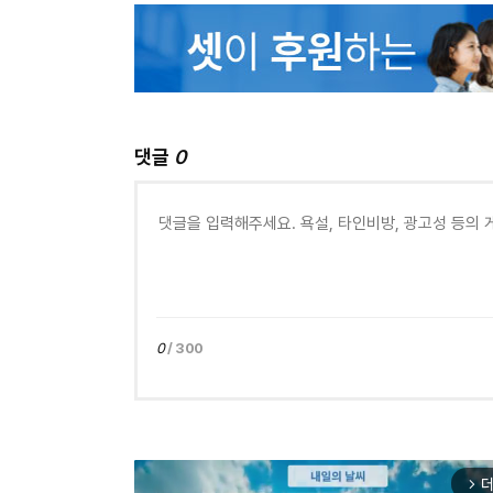
댓글
0
0
/ 300
더
arrow_forward_ios