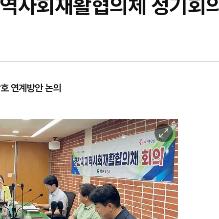
 지역사회재활협의체 정기회
상호 연계방안 논의
이
미
지
확
대