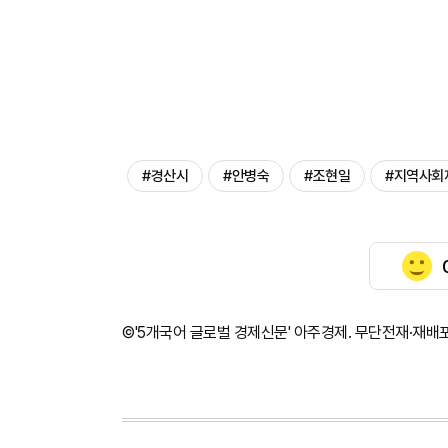
#경산시
#안병숙
#조현일
#지역사회
©'5개국어 글로벌 경제신문' 아주경제. 무단전재·재배