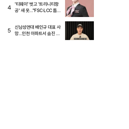
'티웨이' 벗고 '트리니티항
4
공' 새 옷…"FSC·LCC 틈
새, SSC 전략으로 공략"
신남성연대 배인규 대표 사
5
망…인천 아파트서 숨진 채
발견