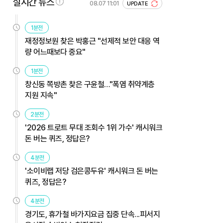
실시간 뉴스
08.07 11:01
UPDATE
1분전
재정정보원 찾은 박홍근 "선제적 보안 대응 역
량 어느때보다 중요"
1분전
창신동 쪽방촌 찾은 구윤철…"폭염 취약계층
지원 지속"
2분전
'2026 트로트 무대 조회수 1위 가수' 캐시워크
돈 버는 퀴즈, 정답은?
4분전
'소이비랩 저당 검은콩두유' 캐시워크 돈 버는
퀴즈, 정답은?
4분전
경기도, 휴가철 바가지요금 집중 단속...피서지