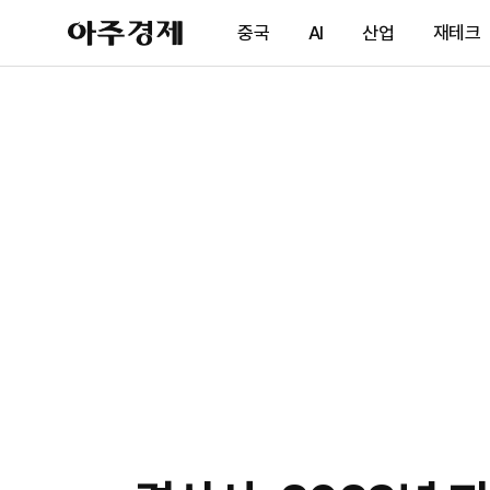
아
중국
AI
산업
재테크
주
경
제