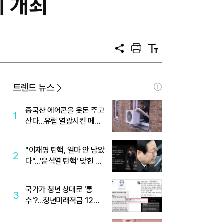
의 개최
공
프
텍
유
린
스
트
트
크
기
트렌드 뉴스
중국산 에어콘을 웃돈 주고
1
산다...유럽 열광시킨 메이
디
"이재명 탄핵, 얼마 안 남았
2
다"...'윤석열 탄핵' 맞힌 무
당, '성지글' 등장
국가가 청년 상대로 '통
3
수'?...청년미래적금 12%
준다더니 "응, 오류야"