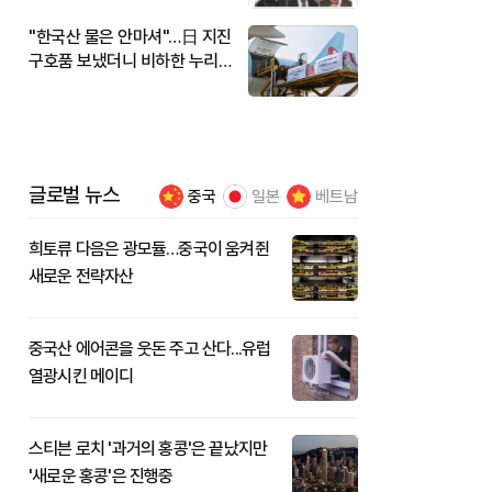
"한국산 물은 안마셔"…日 지진
구호품 보냈더니 비하한 누리
꾼
글로벌 뉴스
중국
일본
베트남
희토류 다음은 광모듈…중국이 움켜쥔
새로운 전략자산
중국산 에어콘을 웃돈 주고 산다...유럽
열광시킨 메이디
스티븐 로치 '과거의 홍콩'은 끝났지만
'새로운 홍콩'은 진행중