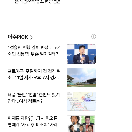
음식점·숙박업소 현장점검
아주PICK
"경솔한 언행 깊이 반성"…고개
숙인 신동엽, 무슨 일이길래?
프로야구, 주말까지 전 경기 취
소…11일 재개·오후 7시 경기
시작
태풍 '돌핀'·'찬홈' 한반도 빗겨
간다…예상 경로는?
이재룡 재판行…다시 떠오른
연예계 '사고 후 미조치' 사례