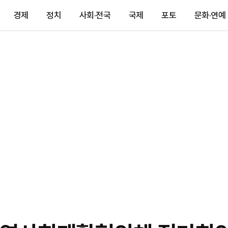
경제
정치
사회·전국
국제
포토
문화·연예