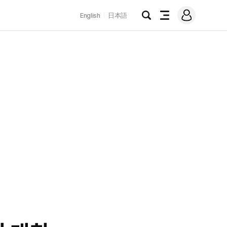
로
English
日本語
그
검
전
인
색
체
메
뉴