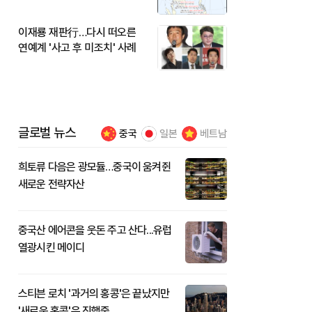
이재룡 재판行…다시 떠오른
연예계 '사고 후 미조치' 사례
글로벌 뉴스
중국
일본
베트남
희토류 다음은 광모듈…중국이 움켜쥔
새로운 전략자산
중국산 에어콘을 웃돈 주고 산다...유럽
열광시킨 메이디
스티븐 로치 '과거의 홍콩'은 끝났지만
'새로운 홍콩'은 진행중