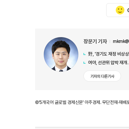
장문기 기자
mkmk@a
野, '경기도 재정 비상
여야, 선관위 압박 재개
기자의 다른기사
©'5개국어 글로벌 경제신문' 아주경제. 무단전재·재배