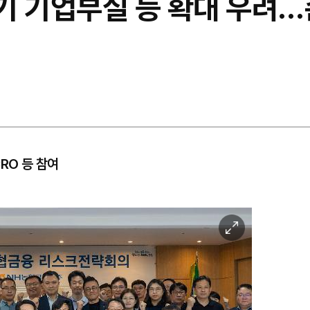
반기 기업부실 등 확대 우려
RO 등 참여
이
미
지
확
대