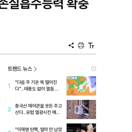
…손실흡수능력 확충
공
프
텍
유
린
스
트
트
크
기
트렌드 뉴스
"다음 주 기온 뚝 떨어진
1
다"…태풍도 없이 열돔 박
살 낸 '이것'
중국산 에어콘을 웃돈 주고
2
산다...유럽 열광시킨 메이
디
"이재명 탄핵, 얼마 안 남았