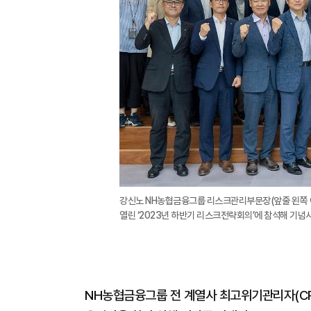
강신노 NH농협금융그룹 리스크관리부문장(앞줄 왼쪽 
열린 ‘2023년 하반기 리스크전략회의’에 참석해 기념
NH농협금융그룹 전 계열사 최고위기관리자(CR