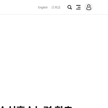
로
English
日本語
그
검
전
인
색
체
메
뉴