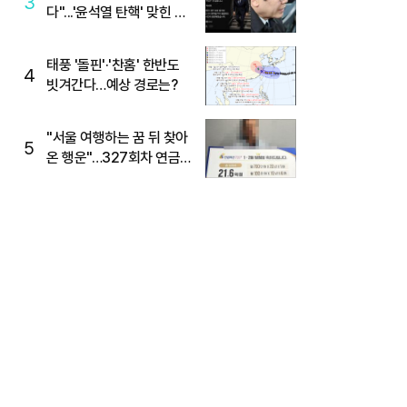
3
다"...'윤석열 탄핵' 맞힌 무
당, '성지글' 등장
태풍 '돌핀'·'찬홈' 한반도
4
빗겨간다…예상 경로는?
"서울 여행하는 꿈 뒤 찾아
5
온 행운"…327회차 연금
복권720+ 당첨번호조회
주목