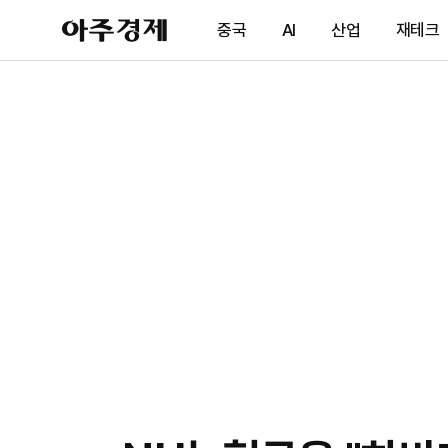
아
중국
AI
산업
재테크
주
경
제