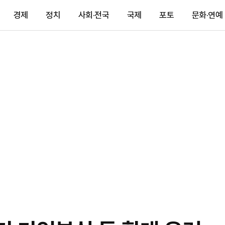
경제
정치
사회·전국
국제
포토
문화·연예