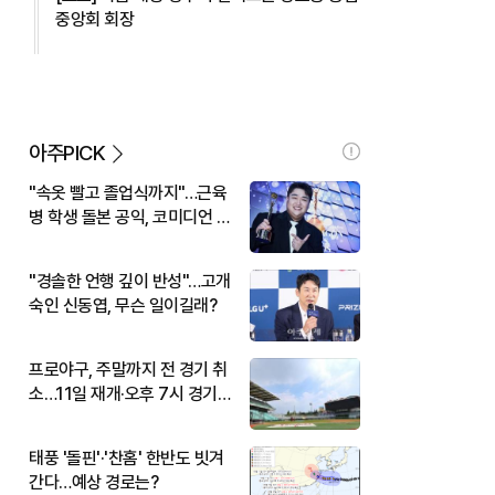
중앙회 회장
아주PICK
"속옷 빨고 졸업식까지"…근육
병 학생 돌본 공익, 코미디언 김
규원이었다
"경솔한 언행 깊이 반성"…고개
숙인 신동엽, 무슨 일이길래?
프로야구, 주말까지 전 경기 취
소…11일 재개·오후 7시 경기
시작
태풍 '돌핀'·'찬홈' 한반도 빗겨
간다…예상 경로는?