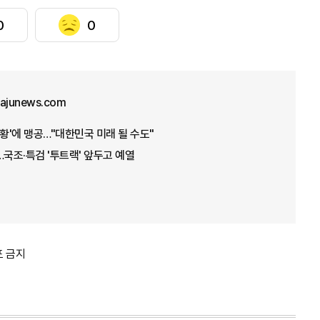
0
0
junews.com
상황'에 맹공…"대한민국 미래 될 수도"
…국조·특검 '투트랙' 앞두고 예열
포 금지