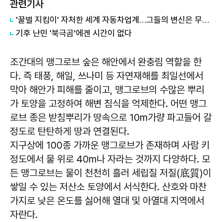
관련기사
'꿀벌 지킴이' 자처한 세계 자동차업계…그들의 변신은 무죄일까
​기후 난민 '북극곰'에겐 시간이 없다
조간대의 맹그로브 숲은 해안에서 완충림 역할을 한
다. 즉 태풍, 해일, 쓰나미 등 자연재해를 최일선에서
막아 해안가 피해를 줄이고, 맹그로브의 수많은 뿌리
가 토양을 고정하여 해변 침식을 억제한다. 어떤 맹그
로브 종은 받침뿌리가 땅속으로 10m가량 파고들어 갈
정도로 탄탄하게 땅과 연결된다.
지구상에 100종 가까운 맹그로브가 존재하며 사람 키
정도에서 물 위로 40m나 자라는 것까지 다양하다. 모
든 맹그로브는 물이 천천히 흘러 세립질 저질(底質)이
쌓일 수 있는 저산소 토양에서 서식한다. 산호와 마찬
가지로 낮은 온도를 싫어해 열대 및 아열대 지역에서
자란다.