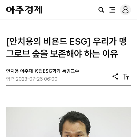
로
아
그
검
전
주
인
색
체
경
메
제
뉴
​[안치용의 비욘드 ESG] 우리가 맹
그로브 숲을 보존해야 하는 이유
안치용 아주대 융합ESG학과 특임교수
공
텍
입력 2023-07-26 06:00
유
스
트
크
기