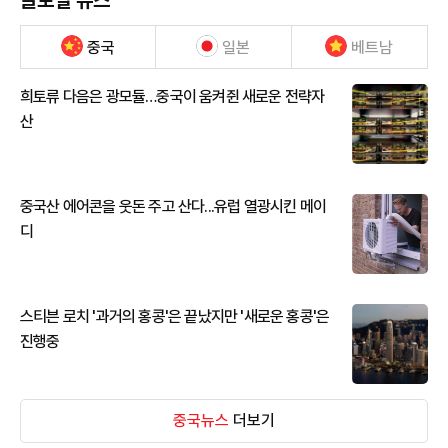
글로벌 뉴스
중국
일본
베트남
희토류 다음은 광모듈…중국이 움켜쥔 새로운 전략자
산
중국산 에어콘을 웃돈 주고 산다...유럽 열광시킨 메이
디
스티븐 로치 '과거의 홍콩'은 끝났지만 '새로운 홍콩'은
진행중
중국뉴스
더보기