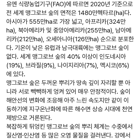
유엔 식량농업기구(FAO)에 따르면 2020년 기준으로
전 세계 맹그로브 숲의 면적은 1480만헥타르(㏊)다.
아시아가 555만㏊로 가장 넓고, 아프리카(324만
㏊), 북아메리카 및 중앙아메리카(255만㏊), 남아메
리카(212만㏊), 오세아니아(126만㏊) 순으로 분포한
다. 기온이 낮은 유럽과 남극대륙에는 맹그로브 숲이
없다. 세계 맹그로브 숲의 40% 이상이 인도네시아
(19%), 브라질(9%), 나이지리아(7%), 멕시코(6%)
에 있다.
맹그로브 숲은 두꺼운 뿌리가 땅속 깊이 자리할 뿐 아
니라 서로 빽빽하게 엉켜 있어 매우 안정적이다. 숲이
해안선의 변화에 조응해 아주 느린 속도지만 같이 이
동하기에 지구온난화에 따른 해수면 상승 시대에 천연
제방으로 거론된다.
복잡하게 뒤엉킨 맹그로브 숲의 뿌리 체계는 수중에서
질산염·인산염 등 많은 오염 물질을 걸러낸다. 강에서