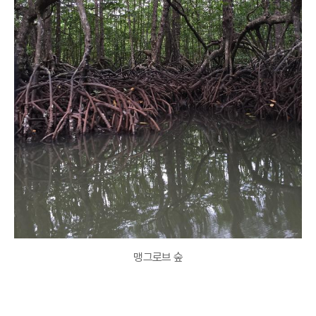
맹그로브 숲