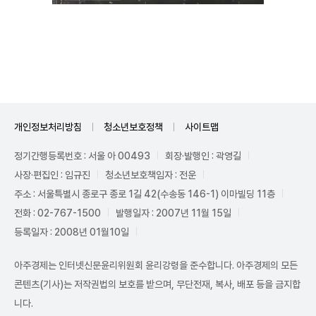
Unmute
개인정보처리방침
청소년보호정책
사이트맵
정기간행등록번호 : 서울 아 00493
회장·발행인 : 곽영길
사장·편집인 : 임규진
청소년보호책임자 : 전운
주소 : 서울특별시 종로구 종로 1길 42(수송동 146-1) 이마빌딩 11층
전화 : 02-767-1500
발행일자 : 2007년 11월 15일
등록일자 : 2008년 01월10일
아주경제는 인터넷신문윤리위원회 윤리강령을 준수합니다. 아주경제의 모든
콘텐츠(기사)는 저작권법의 보호를 받으며, 무단전재, 복사, 배포 등을 금지합
니다.