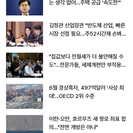
는 생각 없어…주택 공급 '속도전'"
김정관 산업장관 "반도체 산업, 빠른
시장 선점 필요…주52시간제 손봐
야"
"집값보다 전월세가 더 불안해질 수
도"…전문가들, 세제개편안 부작용
우려
6월 경상흑자, 497억달러 '사상 최
대'…OECD 2위 수준
이란·오만, 호르무즈 새 항로 좌표 합
의…"전면 개방은 아냐"