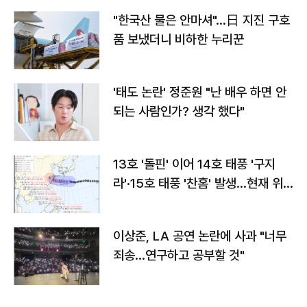
"한국산 물은 안마셔"…日 지진 구호
품 보냈더니 비하한 누리꾼
'태도 논란' 정준원 "난 배우 하면 안
되는 사람인가? 생각 했다"
13호 '돌핀' 이어 14호 태풍 '구지
라'·15호 태풍 '찬홈' 발생…현재 위
치와 이동경로는?
이상준, LA 공연 논란에 사과 "너무
죄송…연구하고 공부할 것"