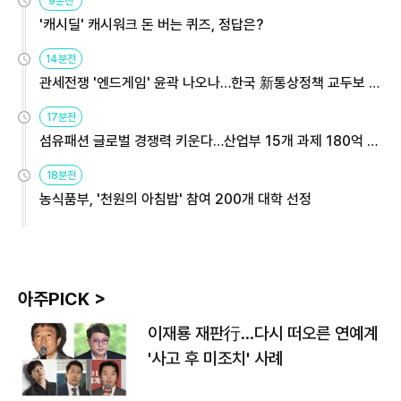
9분전
'캐시딜' 캐시워크 돈 버는 퀴즈, 정답은?
14분전
관세전쟁 '엔드게임' 윤곽 나오나…한국 新통상정책 교두보 활
용해야
17분전
섬유패션 글로벌 경쟁력 키운다…산업부 15개 과제 180억 지
원
18분전
농식품부, '천원의 아침밥' 참여 200개 대학 선정
아주PICK >
이재룡 재판行…다시 떠오른 연예계
'사고 후 미조치' 사례