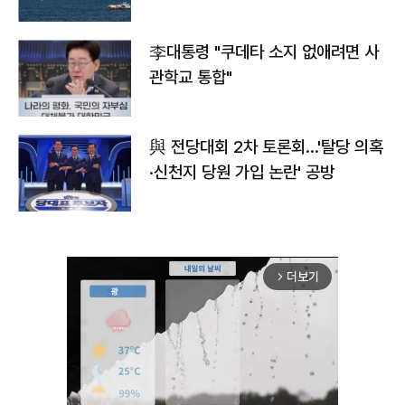
李대통령 "쿠데타 소지 없애려면 사
관학교 통합"
與 전당대회 2차 토론회…'탈당 의혹
·신천지 당원 가입 논란' 공방
더보기
arrow_forward_ios