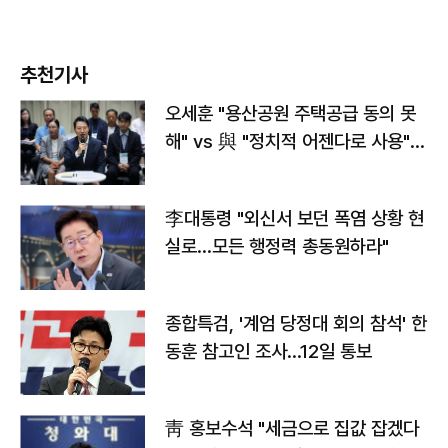
추천기사
오세훈 "용산공원 주택공급 동의 못
해" vs 與 "정치적 어젠다로 사용"
맞불
李대통령 "외신서 보던 폭염 상황 현
실로…모든 행정력 총동원하라"
종합특검, '계엄 당정대 회의 참석' 한
동훈 참고인 조사...12일 통보
靑 홍보수석 "세금으로 집값 잡겠다