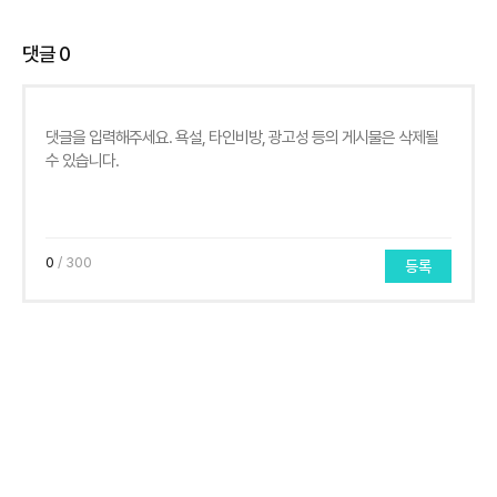
댓글
0
0
/ 300
등록