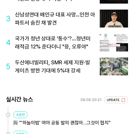
신남성연대 배인규 대표 사망…인천 아
3
파트서 숨진 채 발견
국가가 청년 상대로 '통수'?...청년미
4
래적금 12% 준다더니 "응, 오류야"
두산에너빌리티, SMR 세제 지원·빌
5
게이츠 방한 기대에 5%대 강세
실시간 뉴스
08.06 20:21
UPDATE
4분전
與 "'하늘이법' 여야 공동 발의 괜찮아…그것이 협치"