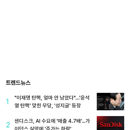
트렌드뉴스
"이재명 탄핵, 얼마 안 남았다"...'윤석
1
열 탄핵' 맞힌 무당, '성지글' 등장
샌디스크, AI 수요에 '매출 4.7배'…가
2
이던스 실망에 '주가는 하락'