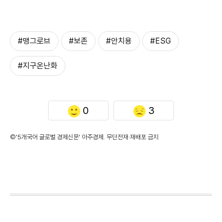
#맹그로브
#보존
#안치용
#ESG
#지구온난화
0
3
©'5개국어 글로벌 경제신문' 아주경제. 무단전재·재배포 금지