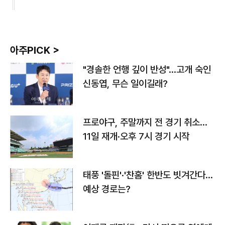
아주PICK >
"경솔한 언행 깊이 반성"…고개 숙인
신동엽, 무슨 일이길래?
프로야구, 주말까지 전 경기 취소…
11일 재개·오후 7시 경기 시작
태풍 '돌핀'·'찬홈' 한반도 빗겨간다…
예상 경로는?