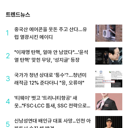
트렌드뉴스
중국산 에어콘을 웃돈 주고 산다...유
1
럽 열광시킨 메이디
"이재명 탄핵, 얼마 안 남았다"...'윤석
2
열 탄핵' 맞힌 무당, '성지글' 등장
국가가 청년 상대로 '통수'?...청년미
3
래적금 12% 준다더니 "응, 오류야"
'티웨이' 벗고 '트리니티항공' 새
4
옷…"FSC·LCC 틈새, SSC 전략으로
공략"
신남성연대 배인규 대표 사망…인천 아
5