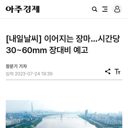
로
아
그
검
전
주
인
색
체
경
메
제
뉴
​[내일날씨] 이어지는 장마…시간당
30~60㎜ 장대비 예고
장문기 기자
공
텍
입력 2023-07-24 19:39
유
스
트
크
기