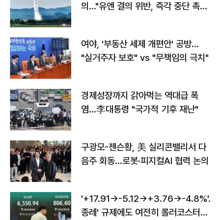
의…"유엔 결의 위반, 즉각 중단 촉
구"
여야, '부동산 세제 개편안' 공방…
"실거주자 보호" vs "무책임의 극치"
경제성장까지 갉아먹는 역대급 폭
염…李대통령 "국가적 기후 재난"
구광모-젠슨황, 美 실리콘밸리서 다
음주 회동…로봇·피지컬AI 협력 논의
'+17.91→-5.12→+3.76→-4.8%'…'
종레' 규제에도 여전히 롤러코스터