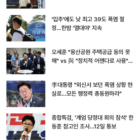
타는 코스피
'입추'에도 낮 최고 39도 폭염 절
정…한밤 '열대야' 지속
오세훈 "용산공원 주택공급 동의 못
해" vs 與 "정치적 어젠다로 사용"
맞불
李대통령 "외신서 보던 폭염 상황 현
실로…모든 행정력 총동원하라"
종합특검, '계엄 당정대 회의 참석' 한
동훈 참고인 조사...12일 통보