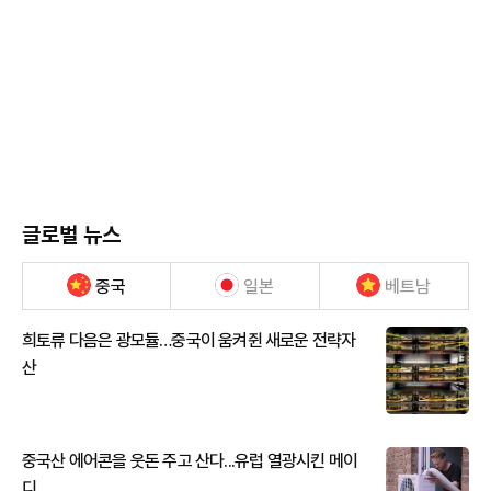
글로벌 뉴스
중국
일본
베트남
희토류 다음은 광모듈…중국이 움켜쥔 새로운 전략자
산
중국산 에어콘을 웃돈 주고 산다...유럽 열광시킨 메이
디