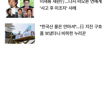
이재룡 재판行…다시 떠오른 연예계
'사고 후 미조치' 사례
"한국산 물은 안마셔"…日 지진 구호
품 보냈더니 비하한 누리꾼