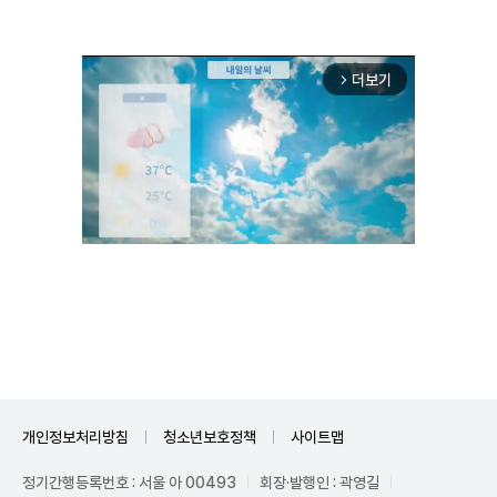
더보기
arrow_forward_ios
Unmute
개인정보처리방침
청소년보호정책
사이트맵
정기간행등록번호 : 서울 아 00493
회장·발행인 : 곽영길