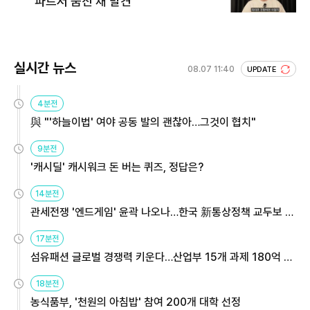
파트서 숨진 채 발견
실시간 뉴스
08.07 11:40
UPDATE
4분전
與 "'하늘이법' 여야 공동 발의 괜찮아…그것이 협치"
9분전
'캐시딜' 캐시워크 돈 버는 퀴즈, 정답은?
14분전
관세전쟁 '엔드게임' 윤곽 나오나…한국 新통상정책 교두보 활
용해야
17분전
섬유패션 글로벌 경쟁력 키운다…산업부 15개 과제 180억 지
원
18분전
농식품부, '천원의 아침밥' 참여 200개 대학 선정