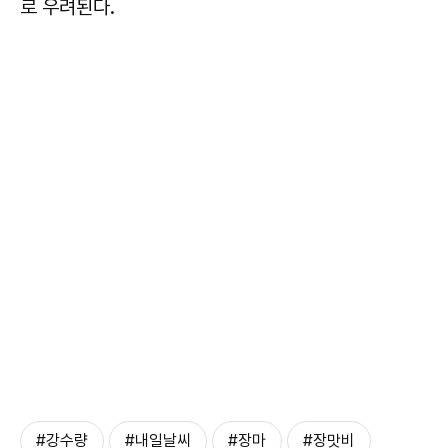
로 우려된다.
#강수량
#내일날씨
#장마
#장맛비