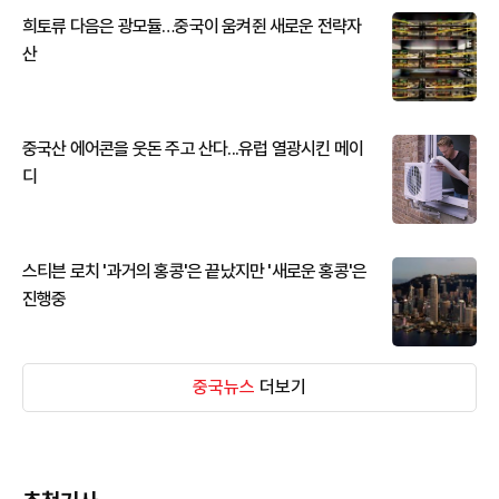
희토류 다음은 광모듈…중국이 움켜쥔 새로운 전략자
산
중국산 에어콘을 웃돈 주고 산다...유럽 열광시킨 메이
디
스티븐 로치 '과거의 홍콩'은 끝났지만 '새로운 홍콩'은
진행중
중국뉴스
더보기