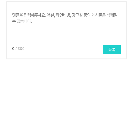
0
/ 300
등록