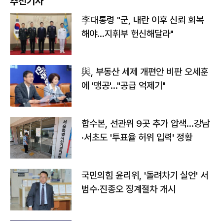
추천기사
李대통령 "군, 내란 이후 신뢰 회복
해야…지휘부 헌신해달라"
與, 부동산 세제 개편안 비판 오세훈
에 '맹공'…"공급 억제기"
합수본, 선관위 9곳 추가 압색…강남
·서초도 '투표율 허위 입력' 정황
국민의힘 윤리위, '돌려차기 실언' 서
범수·진종오 징계절차 개시