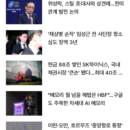
위성락, 스틸 美대사와 상견례…한미
관계 발전 논의
'채상병 순직' 임성근 전 사단장 항소
심도 징역 3년
현금 88조 쌓인 SK하이닉스, 국내
채권시장 '큰손' 됐다…최대 40조 투
자
"메모리 월 넘을 해법은 HBF"…구글
도 주목한 차세대 AI 메모리
이란·오만, 호르무즈 '중앙항로 통항'