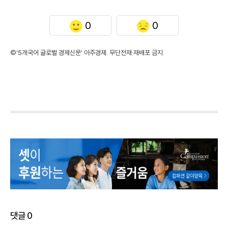
0
0
©'5개국어 글로벌 경제신문' 아주경제. 무단전재·재배포 금지
댓글
0