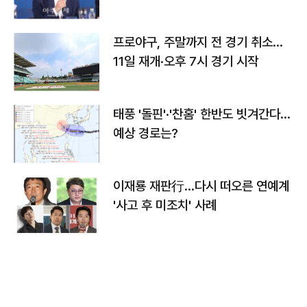
프로야구, 주말까지 전 경기 취소…
11일 재개·오후 7시 경기 시작
태풍 '돌핀'·'찬홈' 한반도 빗겨간다…
예상 경로는?
이재룡 재판行…다시 떠오른 연예계
'사고 후 미조치' 사례