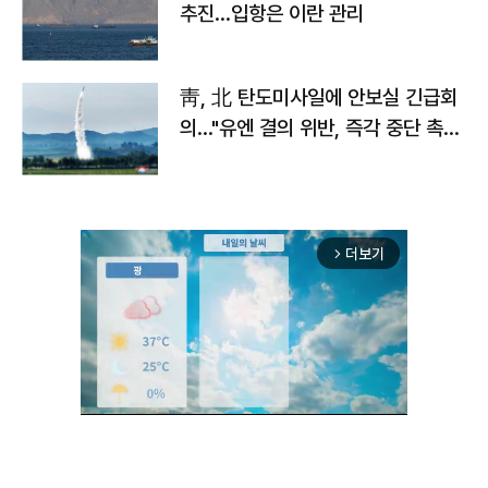
추진…입항은 이란 관리
靑, 北 탄도미사일에 안보실 긴급회
의…"유엔 결의 위반, 즉각 중단 촉
구"
더보기
arrow_forward_ios
Unmute