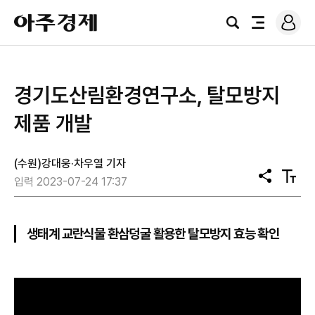
로
아
그
검
전
주
인
색
체
경
메
제
뉴
경기도산림환경연구소, 탈모방지
제품 개발
(수원)강대웅·차우열 기자
공
텍
입력 2023-07-24 17:37
유
스
트
크
기
생태계 교란식물 환삼덩굴 활용한 탈모방지 효능 확인