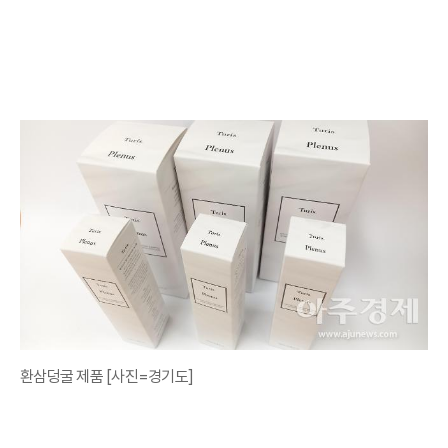
환삼덩굴 제품 [사진=경기도]