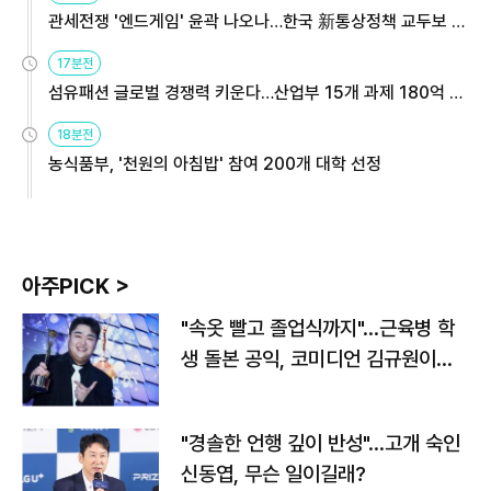
관세전쟁 '엔드게임' 윤곽 나오나…한국 新통상정책 교두보 활
용해야
17분전
섬유패션 글로벌 경쟁력 키운다…산업부 15개 과제 180억 지
원
18분전
농식품부, '천원의 아침밥' 참여 200개 대학 선정
아주PICK >
"속옷 빨고 졸업식까지"…근육병 학
생 돌본 공익, 코미디언 김규원이었
다
"경솔한 언행 깊이 반성"…고개 숙인
신동엽, 무슨 일이길래?