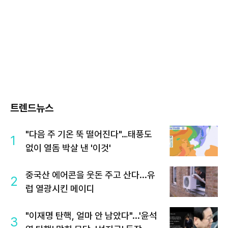
트렌드뉴스
"다음 주 기온 뚝 떨어진다"…태풍도
1
없이 열돔 박살 낸 '이것'
중국산 에어콘을 웃돈 주고 산다...유
2
럽 열광시킨 메이디
"이재명 탄핵, 얼마 안 남았다"...'윤석
3