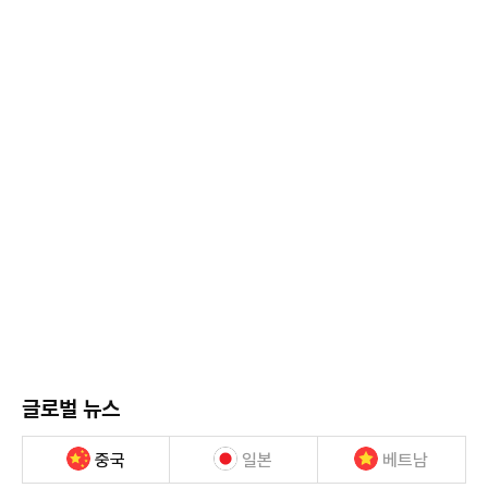
글로벌 뉴스
중국
일본
베트남