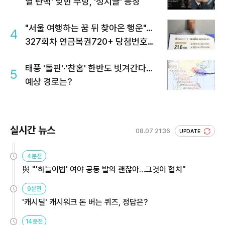
열 탄핵' 맞힌 무당, '성지글' 등장
"서울 여행하는 꿈 뒤 찾아온 행운"…
4
327회차 연금복권720+ 당첨번호조
회 주목
태풍 '돌핀'·'찬홈' 한반도 빗겨간다…
5
예상 경로는?
실시간 뉴스
08.07 21:36
UPDATE
4분전
與 "'하늘이법' 여야 공동 발의 괜찮아…그것이 협치"
9분전
'캐시딜' 캐시워크 돈 버는 퀴즈, 정답은?
14분전