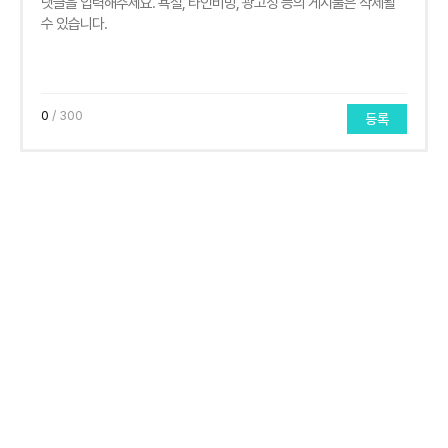
0
/ 300
등록