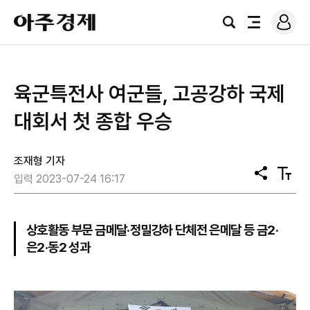
로
아
그
검
전
주
인
색
체
경
메
제
뉴
​육군특전사 여군들, 고공강하 국제
대회서 첫 종합 우승
조재형 기자
공
텍
입력 2023-07-24 16:17
유
스
트
크
기
상호활동 부문 금메달·정밀강하 단체전 은메달 등 금2·
은2·동2 성과