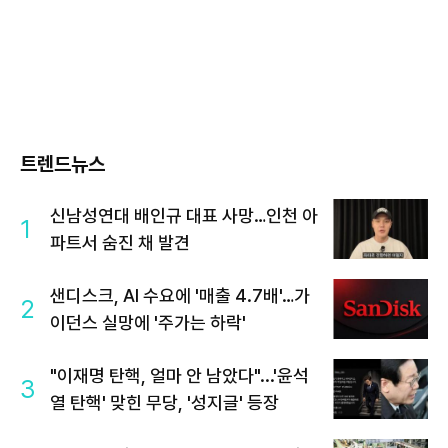
트렌드뉴스
신남성연대 배인규 대표 사망…인천 아
1
파트서 숨진 채 발견
샌디스크, AI 수요에 '매출 4.7배'…가
2
이던스 실망에 '주가는 하락'
"이재명 탄핵, 얼마 안 남았다"...'윤석
3
열 탄핵' 맞힌 무당, '성지글' 등장