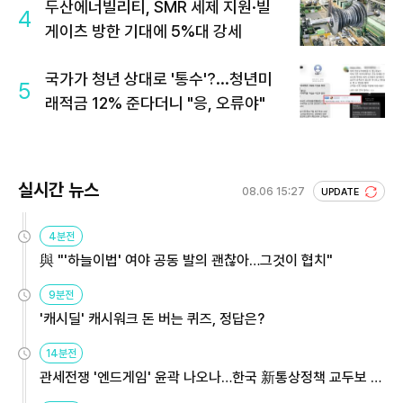
두산에너빌리티, SMR 세제 지원·빌
4
게이츠 방한 기대에 5%대 강세
국가가 청년 상대로 '통수'?...청년미
5
래적금 12% 준다더니 "응, 오류야"
실시간 뉴스
08.06 15:27
UPDATE
4분전
與 "'하늘이법' 여야 공동 발의 괜찮아…그것이 협치"
9분전
'캐시딜' 캐시워크 돈 버는 퀴즈, 정답은?
14분전
관세전쟁 '엔드게임' 윤곽 나오나…한국 新통상정책 교두보 활
용해야