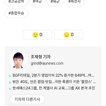
#고공강하
#여군
#육군
#특전사
#종합우승
0
0
조재형 기자
grind@ajunews.com
BGF리테일, 2분기 영업이익 22% 증가한 849억…여름상품·지원금 효과
밖은 40도, 안은 팝업·맛집…극한 폭염이 키운 '몰캉스' 소비
한세예스24그룹, 전 계열사 AI 교육…그룹 AX 본격 추진
기자의 다른기사