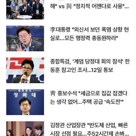
해" vs 與 "정치적 어젠다로 사용"
맞불
李대통령 "외신서 보던 폭염 상황 현
실로…모든 행정력 총동원하라"
종합특검, '계엄 당정대 회의 참석' 한
동훈 참고인 조사...12일 통보
靑 홍보수석 "세금으로 집값 잡겠다
는 생각 없어…주택 공급 '속도전'"
김정관 산업장관 "반도체 산업, 빠른
시장 선점 필요…주52시간제 손봐