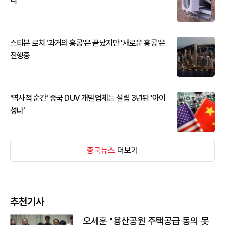
디
스티븐 로치 '과거의 홍콩'은 끝났지만 '새로운 홍콩'은
진행중
'역사적 순간' 중국 DUV 개발업체는 설립 3년된 '아이
성나'
중국뉴스
더보기
추천기사
오세훈 "용산공원 주택공급 동의 못