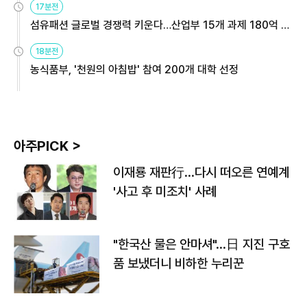
17분전
섬유패션 글로벌 경쟁력 키운다…산업부 15개 과제 180억 지
원
18분전
농식품부, '천원의 아침밥' 참여 200개 대학 선정
아주PICK >
이재룡 재판行…다시 떠오른 연예계
'사고 후 미조치' 사례
"한국산 물은 안마셔"…日 지진 구호
품 보냈더니 비하한 누리꾼