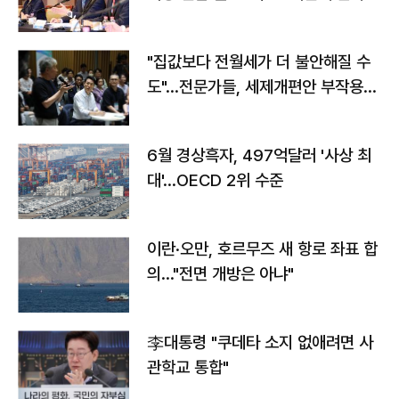
야"
"집값보다 전월세가 더 불안해질 수
도"…전문가들, 세제개편안 부작용
우려
6월 경상흑자, 497억달러 '사상 최
대'…OECD 2위 수준
이란·오만, 호르무즈 새 항로 좌표 합
의…"전면 개방은 아냐"
李대통령 "쿠데타 소지 없애려면 사
관학교 통합"