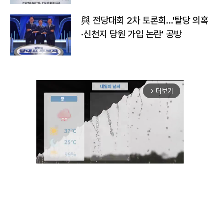
與 전당대회 2차 토론회…'탈당 의혹
·신천지 당원 가입 논란' 공방
더보기
arrow_forward_ios
Unmute