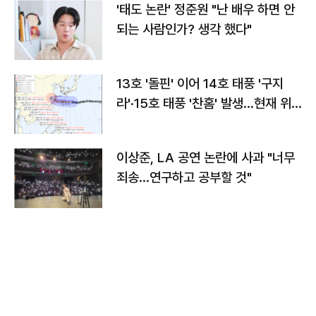
'태도 논란' 정준원 "난 배우 하면 안
되는 사람인가? 생각 했다"
13호 '돌핀' 이어 14호 태풍 '구지
라'·15호 태풍 '찬홈' 발생…현재 위
치와 이동경로는?
이상준, LA 공연 논란에 사과 "너무
죄송…연구하고 공부할 것"