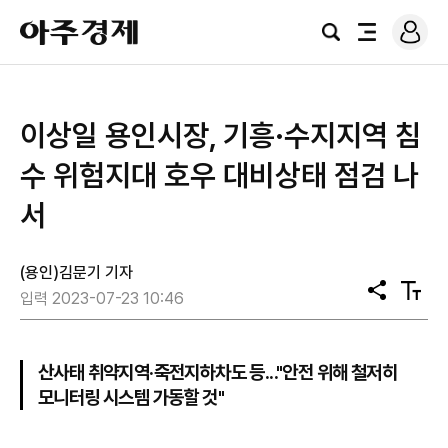
로
아
그
검
전
주
인
색
체
경
메
제
뉴
이상일 용인시장, 기흥·수지지역 침
수 위험지대 호우 대비상태 점검 나
서
(용인)김문기 기자
공
텍
입력 2023-07-23 10:46
유
스
트
크
기
산사태 취약지역·죽전지하차도 등..."안전 위해 철저히
모니터링 시스템 가동할 것"