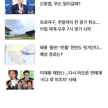
신동엽, 무슨 일이길래?
프로야구, 주말까지 전 경기 취소…
11일 재개·오후 7시 경기 시작
태풍 '돌핀'·'찬홈' 한반도 빗겨간다…
예상 경로는?
이재룡 재판行…다시 떠오른 연예계
'사고 후 미조치' 사례