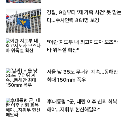
경찰, 9월부터 '제 가족 사건' 못 맡는
다…수사인력 881명 보강
"이란 지도부 내 최고지도자 모즈타
바 위독설 확산"
서울 낮 35도 무더위 계속…동해안
최대 150㎜ 폭우
李대통령 "군, 내란 이후 신뢰 회복
해야…지휘부 헌신해달라"