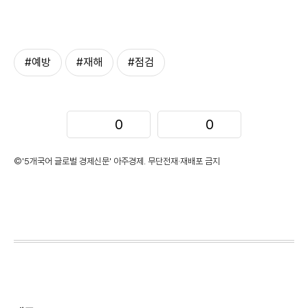
#예방
#재해
#점검
0
0
©'5개국어 글로벌 경제신문' 아주경제. 무단전재·재배포 금지