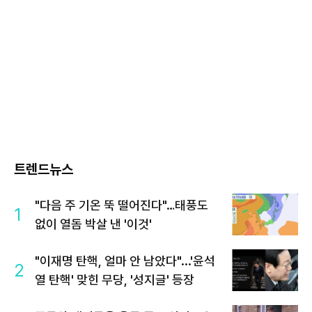
트렌드뉴스
"다음 주 기온 뚝 떨어진다"…태풍도
1
없이 열돔 박살 낸 '이것'
"이재명 탄핵, 얼마 안 남았다"...'윤석
2
열 탄핵' 맞힌 무당, '성지글' 등장