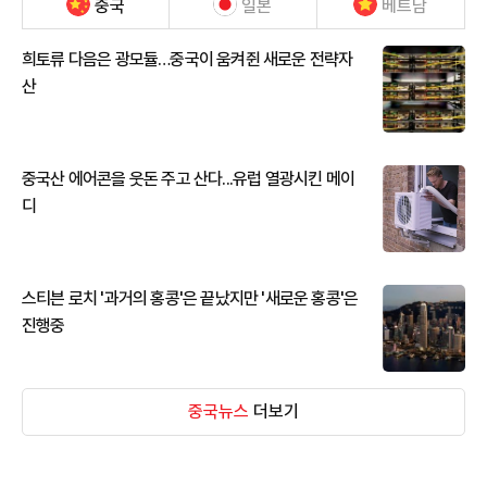
중국
일본
베트남
희토류 다음은 광모듈…중국이 움켜쥔 새로운 전략자
산
중국산 에어콘을 웃돈 주고 산다...유럽 열광시킨 메이
디
스티븐 로치 '과거의 홍콩'은 끝났지만 '새로운 홍콩'은
진행중
중국뉴스
더보기