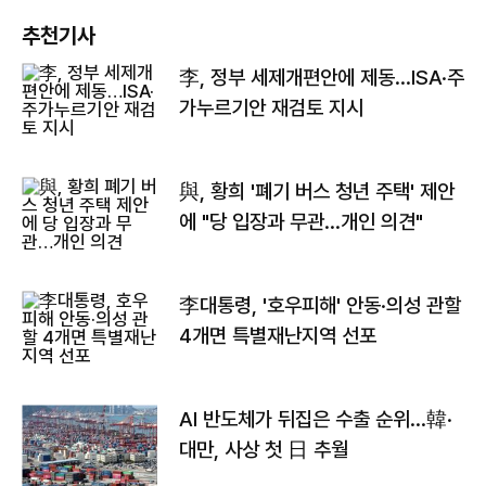
추천기사
李, 정부 세제개편안에 제동…ISA·주
가누르기안 재검토 지시
與, 황희 '폐기 버스 청년 주택' 제안
에 "당 입장과 무관…개인 의견"
李대통령, '호우피해' 안동·의성 관할
4개면 특별재난지역 선포
AI 반도체가 뒤집은 수출 순위…韓·
대만, 사상 첫 日 추월