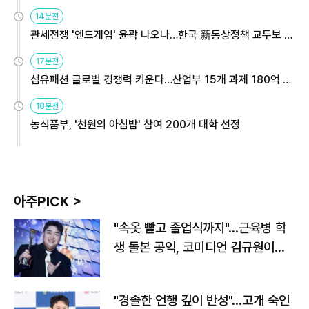
14분전
관세전쟁 '엔드게임' 윤곽 나오나…한국 新통상정책 교두보 활
용해야
17분전
섬유패션 글로벌 경쟁력 키운다…산업부 15개 과제 180억 지
원
18분전
농식품부, '천원의 아침밥' 참여 200개 대학 선정
아주PICK >
"속옷 빨고 졸업식까지"…근육병 학
생 돌본 공익, 코미디언 김규원이었
다
"경솔한 언행 깊이 반성"…고개 숙인