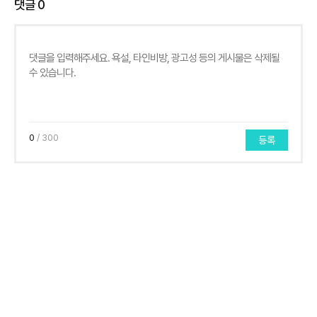
댓글
0
0
/ 300
등록