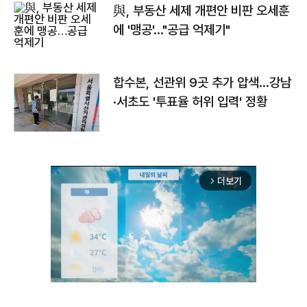
與, 부동산 세제 개편안 비판 오세훈
에 '맹공'…"공급 억제기"
합수본, 선관위 9곳 추가 압색…강남
·서초도 '투표율 허위 입력' 정황
더보기
arrow_forward_ios