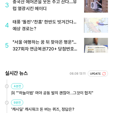
중국산 에어콘을 웃돈 주고 산다...유
3
럽 열광시킨 메이디
태풍 '돌핀'·'찬홈' 한반도 빗겨간다…
4
예상 경로는?
"서울 여행하는 꿈 뒤 찾아온 행운"…
5
327회차 연금복권720+ 당첨번호조
회 주목
실시간 뉴스
08.08 13:11
UPDATE
4분전
與 "'하늘이법' 여야 공동 발의 괜찮아…그것이 협치"
9분전
'캐시딜' 캐시워크 돈 버는 퀴즈, 정답은?