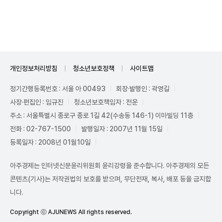
Unmute
개인정보처리방침
청소년보호정책
사이트맵
정기간행등록번호 : 서울 아 00493
회장·발행인 : 곽영길
사장·편집인 : 임규진
청소년보호책임자 : 전운
주소 : 서울특별시 종로구 종로 1길 42(수송동 146-1) 이마빌딩 11층
전화 : 02-767-1500
발행일자 : 2007년 11월 15일
등록일자 : 2008년 01월10일
아주경제는 인터넷신문윤리위원회 윤리강령을 준수합니다. 아주경제의 모든
콘텐츠(기사)는 저작권법의 보호를 받으며, 무단전재, 복사, 배포 등을 금지합
니다.
Copyright ⓒ AJUNEWS All rights reserved.