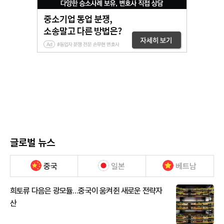
글로벌 뉴스
중국
일본
베트남
희토류 다음은 광모듈…중국이 움켜쥔 새로운 전략자
산