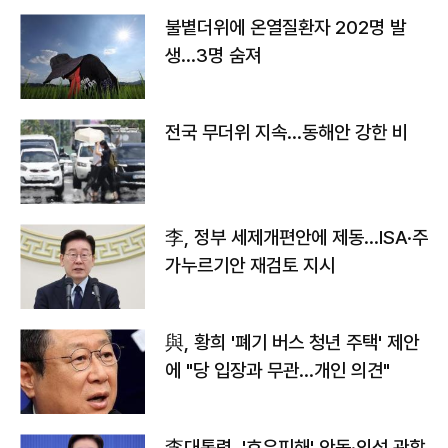
불볕더위에 온열질환자 202명 발
생…3명 숨져
전국 무더위 지속…동해안 강한 비
李, 정부 세제개편안에 제동…ISA·주
가누르기안 재검토 지시
與, 황희 '폐기 버스 청년 주택' 제안
에 "당 입장과 무관…개인 의견"
李대통령, '호우피해' 안동·의성 관할