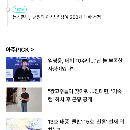
원
18분전
농식품부, '천원의 아침밥' 참여 200개 대학 선정
아주PICK >
임영웅, 데뷔 10주년…"난 늘 부족한
사람이었다"
"광고주들이 찾아줘"…진태현, '이숙
캠' 하차 후 근황 공개
13호 태풍 '돌핀'·15호 '찬홈' 현재 위
치는?