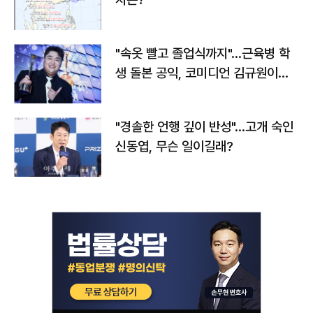
"속옷 빨고 졸업식까지"…근육병 학
생 돌본 공익, 코미디언 김규원이었
다
"경솔한 언행 깊이 반성"…고개 숙인
신동엽, 무슨 일이길래?