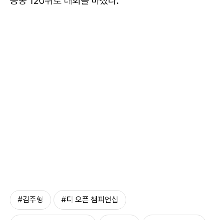
공동 120위로 대회를 마쳤다.
#김주형
#디 오픈 챔피언십