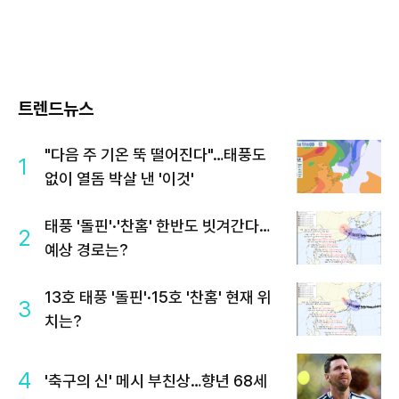
트렌드뉴스
"다음 주 기온 뚝 떨어진다"…태풍도
1
없이 열돔 박살 낸 '이것'
태풍 '돌핀'·'찬홈' 한반도 빗겨간다…
2
예상 경로는?
13호 태풍 '돌핀'·15호 '찬홈' 현재 위
3
치는?
4
'축구의 신' 메시 부친상…향년 68세