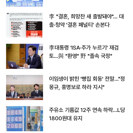
李 "결혼, 희망찬 새 출발돼야"… 대
출·청약 '결혼 페널티' 손본다
李대통령 'ISA·주가 누르기' 재검
토…與 "환영" 野 "졸속 국정"
이임생이 밝힌 '빵집 회동' 전말…"정
몽규, 홍명보로 하라 지시"
주유소 기름값 12주 연속 하락…L당
1800원대 유지