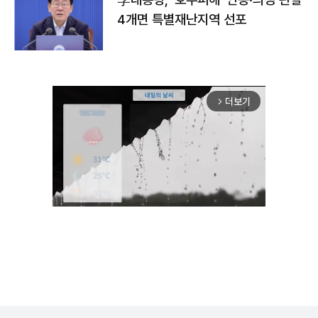
4개면 특별재난지역 선포
더보기
arrow_forward_ios
Unmute