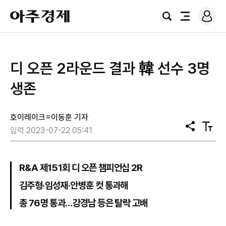
로
아
그
검
전
주
인
색
체
경
메
제
뉴
​디 오픈 2라운드 결과 韓 선수 3명
생존
호이레이크=이동훈 기자
공
텍
입력 2023-07-22 05:41
유
스
트
크
기
R&A 제151회 디 오픈 챔피언십 2R
김주형·임성재·안병훈 컷 통과해
총 76명 통과…강경남 등은 탈락 고배