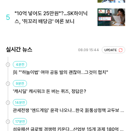
"10억 넣어도 25만원"?…SK하이닉
5
스, '쥐꼬리 배당금' 여론 보니
실시간 뉴스
08.09 15:44
UPDATE
4분전
與 "'하늘이법' 여야 공동 발의 괜찮아…그것이 협치"
9분전
'캐시딜' 캐시워크 돈 버는 퀴즈, 정답은?
14분전
관세전쟁 '엔드게임' 윤곽 나오나…한국 新통상정책 교두보 활
용해야
17분전
섬유패션 글로벌 경쟁력 키운다…산업부 15개 과제 180억 지