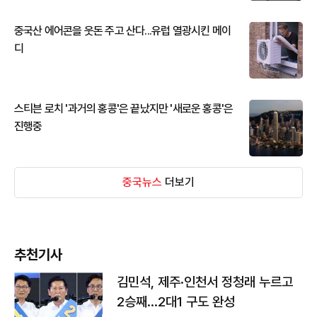
중국산 에어콘을 웃돈 주고 산다...유럽 열광시킨 메이
디
스티븐 로치 '과거의 홍콩'은 끝났지만 '새로운 홍콩'은
진행중
중국뉴스
더보기
추천기사
김민석, 제주·인천서 정청래 누르고
2승째…2대1 구도 완성