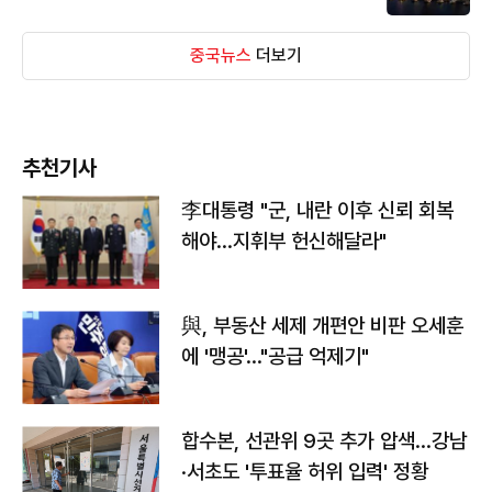
중국뉴스
더보기
추천기사
李대통령 "군, 내란 이후 신뢰 회복
해야…지휘부 헌신해달라"
與, 부동산 세제 개편안 비판 오세훈
에 '맹공'…"공급 억제기"
합수본, 선관위 9곳 추가 압색…강남
·서초도 '투표율 허위 입력' 정황