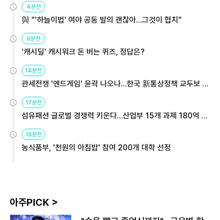
4분전
與 "'하늘이법' 여야 공동 발의 괜찮아…그것이 협치"
9분전
'캐시딜' 캐시워크 돈 버는 퀴즈, 정답은?
14분전
관세전쟁 '엔드게임' 윤곽 나오나…한국 新통상정책 교두보 활
용해야
17분전
섬유패션 글로벌 경쟁력 키운다…산업부 15개 과제 180억 지
원
18분전
농식품부, '천원의 아침밥' 참여 200개 대학 선정
아주PICK >