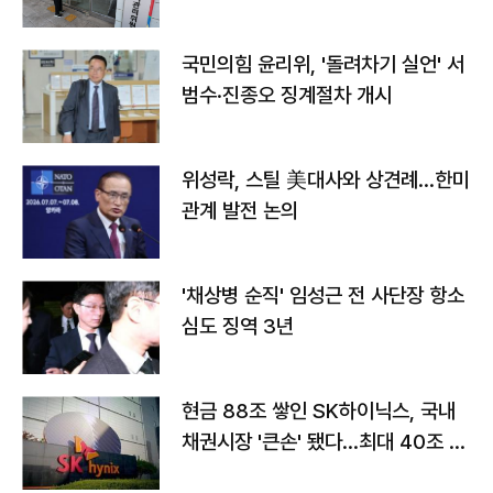
국민의힘 윤리위, '돌려차기 실언' 서
범수·진종오 징계절차 개시
위성락, 스틸 美대사와 상견례…한미
관계 발전 논의
'채상병 순직' 임성근 전 사단장 항소
심도 징역 3년
현금 88조 쌓인 SK하이닉스, 국내
채권시장 '큰손' 됐다…최대 40조 투
자