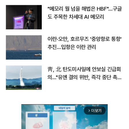
"메모리 월 넘을 해법은 HBF"…구글
도 주목한 차세대 AI 메모리
이란·오만, 호르무즈 '중앙항로 통항'
추진…입항은 이란 관리
靑, 北 탄도미사일에 안보실 긴급회
의…"유엔 결의 위반, 즉각 중단 촉
구"
더보기
arrow_forward_ios