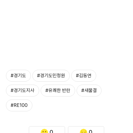
#경기도
#경기도민청원
#김동연
#경기도지사
#유쾌한 반란
#새물결
#RE100
0
0