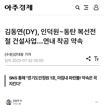
로
아
그
검
전
주
인
색
체
경
메
제
뉴
김동연(DY), 인덕원~동탄 복선전
철 건설사업...연내 착공 약속
(수원)강대웅 기자
공
텍
입력 2023-07-22 05:00
유
스
트
크
기
SNS 통해 "경기도민청원 1호, 마침내 파란불! 약속은 꼭
지킨다"