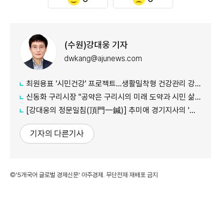
(수원)강대웅 기자
dwkang@ajunews.com
최원용표 '시민건강' 프로젝트...생활밀착형 건강관리 강화
신동화 구리시장 "공약은 구리시의 미래 도약과 시민 삶의 질 향상 위한 엄중한 약속"
[강대웅의 정문일침(頂門一鍼)] 추미애 경기지사의 '지방세입구조 개혁' 정부가 답할 차례다
기자의 다른기사
©'5개국어 글로벌 경제신문' 아주경제. 무단전재·재배포 금지