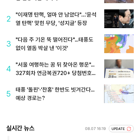
"이재명 탄핵, 얼마 안 남았다"...'윤석
2
열 탄핵' 맞힌 무당, '성지글' 등장
"다음 주 기온 뚝 떨어진다"…태풍도
3
없이 열돔 박살 낸 '이것'
"서울 여행하는 꿈 뒤 찾아온 행운"…
4
327회차 연금복권720+ 당첨번호조
회 주목
태풍 '돌핀'·'찬홈' 한반도 빗겨간다…
5
예상 경로는?
실시간 뉴스
08.07 16:19
UPDATE