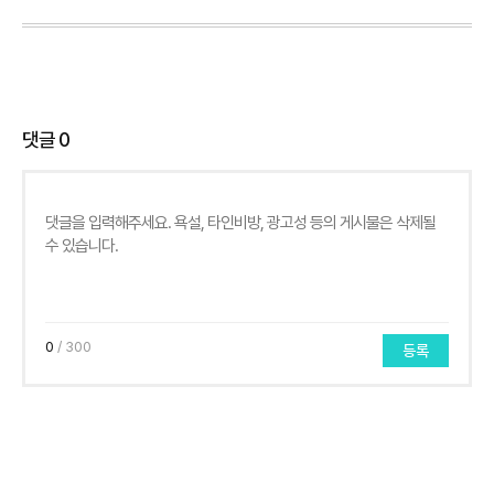
댓글
0
0
/ 300
등록