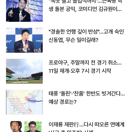
"속옷 빨고 졸업식까지"…근육병 학
생 돌본 공익, 코미디언 김규원이었
다
"경솔한 언행 깊이 반성"…고개 숙인
신동엽, 무슨 일이길래?
프로야구, 주말까지 전 경기 취소…
11일 재개·오후 7시 경기 시작
태풍 '돌핀'·'찬홈' 한반도 빗겨간다…
예상 경로는?
이재룡 재판行…다시 떠오른 연예계