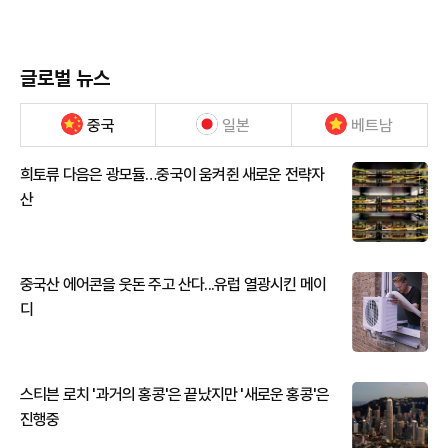
글로벌 뉴스
중국
일본
베트남
희토류 다음은 광모듈…중국이 움켜쥔 새로운 전략자
산
중국산 에어콘을 웃돈 주고 산다...유럽 열광시킨 메이
디
스티븐 로치 '과거의 홍콩'은 끝났지만 '새로운 홍콩'은
진행중