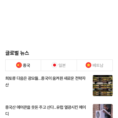
글로벌 뉴스
중국
일본
베트남
희토류 다음은 광모듈…중국이 움켜쥔 새로운 전략자
산
중국산 에어콘을 웃돈 주고 산다...유럽 열광시킨 메이
디