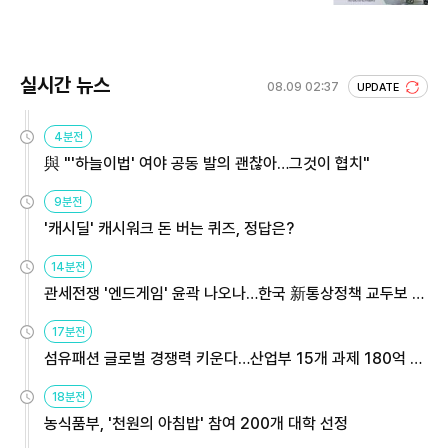
실시간 뉴스
08.09 02:37
UPDATE
4분전
與 "'하늘이법' 여야 공동 발의 괜찮아…그것이 협치"
9분전
'캐시딜' 캐시워크 돈 버는 퀴즈, 정답은?
14분전
관세전쟁 '엔드게임' 윤곽 나오나…한국 新통상정책 교두보 활
용해야
17분전
섬유패션 글로벌 경쟁력 키운다…산업부 15개 과제 180억 지
원
18분전
농식품부, '천원의 아침밥' 참여 200개 대학 선정