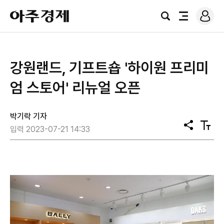
로
아
그
검
전
주
인
색
체
경
메
제
뉴
강원랜드, 기프트숍 '하이원 프리미
엄 스토어' 리뉴얼 오픈
박기락 기자
공
텍
입력 2023-07-21 14:33
유
스
트
크
기