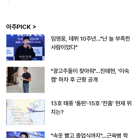
아주PICK >
임영웅, 데뷔 10주년…"난 늘 부족한
사람이었다"
"광고주들이 찾아줘"…진태현, '이숙
캠' 하차 후 근황 공개
13호 태풍 '돌핀'·15호 '찬홈' 현재 위
치는?
"속옷 빨고 졸업식까지"…근육병 학