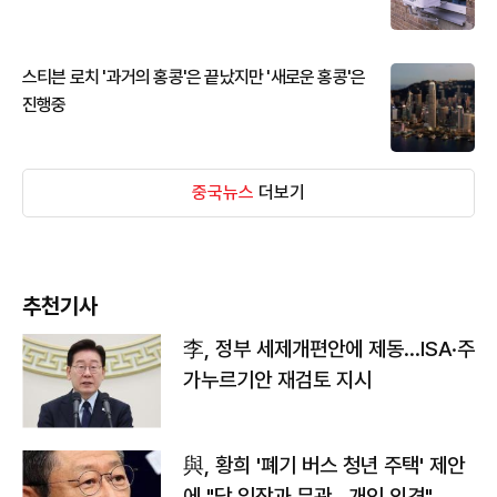
스티븐 로치 '과거의 홍콩'은 끝났지만 '새로운 홍콩'은
진행중
중국뉴스
더보기
추천기사
李, 정부 세제개편안에 제동…ISA·주
가누르기안 재검토 지시
與, 황희 '폐기 버스 청년 주택' 제안
에 "당 입장과 무관…개인 의견"