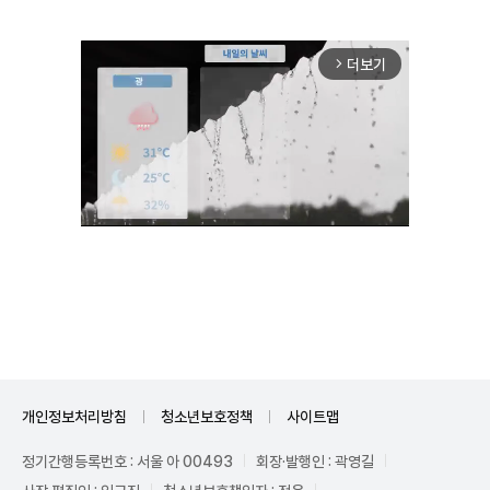
더보기
arrow_forward_ios
Mute
개인정보처리방침
청소년보호정책
사이트맵
정기간행등록번호 : 서울 아 00493
회장·발행인 : 곽영길