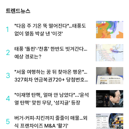
트렌드뉴스
"다음 주 기온 뚝 떨어진다"…태풍도
1
없이 열돔 박살 낸 '이것'
태풍 '돌핀'·'찬홈' 한반도 빗겨간다…
2
예상 경로는?
"서울 여행하는 꿈 뒤 찾아온 행운"…
3
327회차 연금복권720+ 당첨번호조
회 주목
"이재명 탄핵, 얼마 안 남았다"...'윤석
4
열 탄핵' 맞힌 무당, '성지글' 등장
버거·커피·치킨까지 줄줄이 매물…외
5
식 프랜차이즈 M&A '활기'