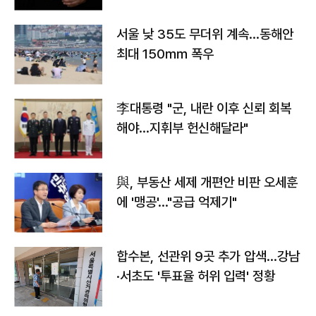
서울 낮 35도 무더위 계속…동해안
최대 150㎜ 폭우
李대통령 "군, 내란 이후 신뢰 회복
해야…지휘부 헌신해달라"
與, 부동산 세제 개편안 비판 오세훈
에 '맹공'…"공급 억제기"
합수본, 선관위 9곳 추가 압색…강남
·서초도 '투표율 허위 입력' 정황