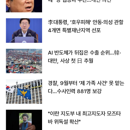
李대통령, '호우피해' 안동·의성 관할
4개면 특별재난지역 선포
AI 반도체가 뒤집은 수출 순위…韓·
대만, 사상 첫 日 추월
경찰, 9월부터 '제 가족 사건' 못 맡는
다…수사인력 881명 보강
"이란 지도부 내 최고지도자 모즈타
바 위독설 확산"