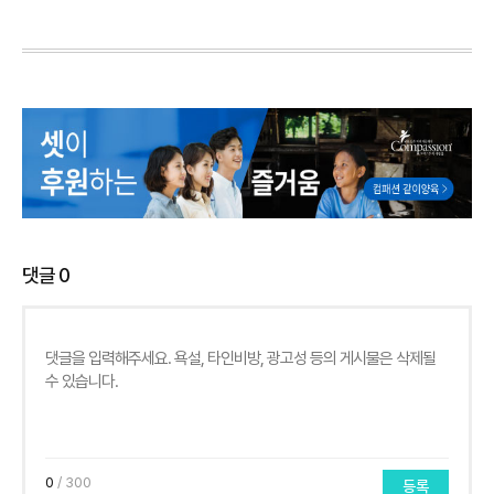
댓글
0
0
/ 300
등록