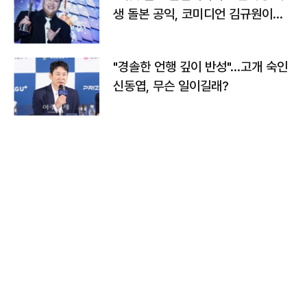
생 돌본 공익, 코미디언 김규원이었
다
"경솔한 언행 깊이 반성"…고개 숙인
신동엽, 무슨 일이길래?