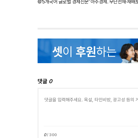
©'5개국어 글로벌 경제신문' 아주경제. 무단전재·재배
댓글
0
0
/ 300