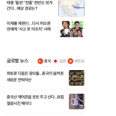
태풍 '돌핀'·'찬홈' 한반도 빗겨
간다…예상 경로는?
이재룡 재판行…다시 떠오른
연예계 '사고 후 미조치' 사례
글로벌 뉴스
중국
일본
베트남
희토류 다음은 광모듈…중국이 움켜쥔
새로운 전략자산
중국산 에어콘을 웃돈 주고 산다...유럽
열광시킨 메이디