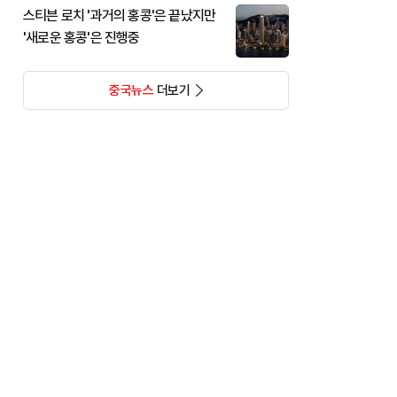
스티븐 로치 '과거의 홍콩'은 끝났지만
'새로운 홍콩'은 진행중
중국뉴스
더보기