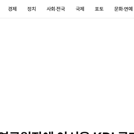
경제
정치
사회·전국
국제
포토
문화·연예