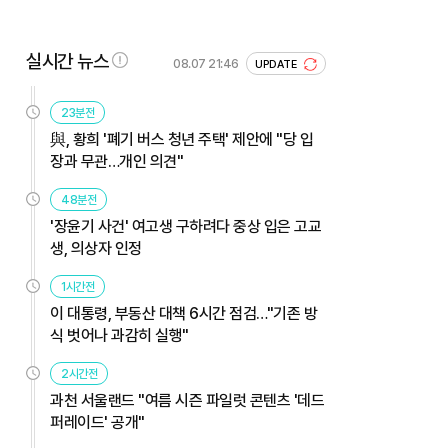
실시간 뉴스
08.07 21:46
UPDATE
23분전
與, 황희 '폐기 버스 청년 주택' 제안에 "당 입
장과 무관…개인 의견"
48분전
'장윤기 사건' 여고생 구하려다 중상 입은 고교
생, 의상자 인정
1시간전
이 대통령, 부동산 대책 6시간 점검…"기존 방
식 벗어나 과감히 실행"
2시간전
과천 서울랜드 "여름 시즌 파일럿 콘텐츠 '데드
퍼레이드' 공개"