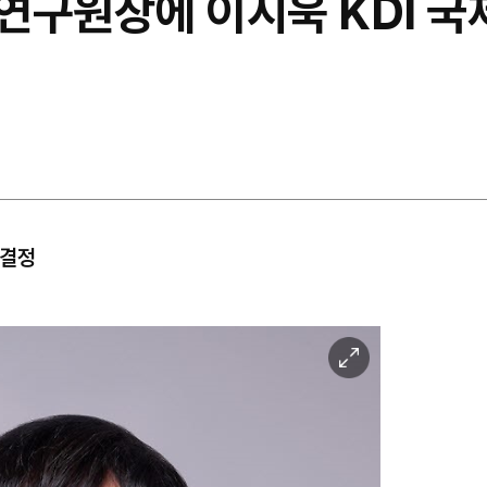
연구원장에 이시욱 KDI 
 결정
이
미
지
확
대