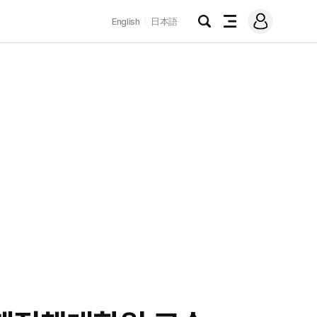
로
English
日本語
그
검
전
인
색
체
메
뉴