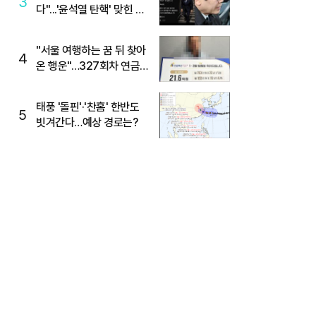
3
다"...'윤석열 탄핵' 맞힌 무
당, '성지글' 등장
"서울 여행하는 꿈 뒤 찾아
4
온 행운"…327회차 연금
복권720+ 당첨번호조회
주목
태풍 '돌핀'·'찬홈' 한반도
5
빗겨간다…예상 경로는?