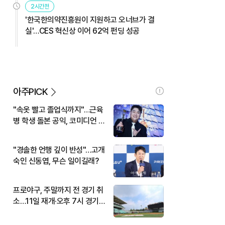
2시간전
'한국한의약진흥원이 지원하고 오너브가 결
실'…CES 혁신상 이어 62억 펀딩 성공
아주PICK
"속옷 빨고 졸업식까지"…근육
병 학생 돌본 공익, 코미디언 김
규원이었다
"경솔한 언행 깊이 반성"…고개
숙인 신동엽, 무슨 일이길래?
프로야구, 주말까지 전 경기 취
소…11일 재개·오후 7시 경기
시작