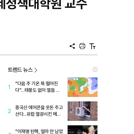
국제정책대학원 교수
공
프
텍
유
린
스
트
트
크
기
트렌드 뉴스
"다음 주 기온 뚝 떨어진
1
다"…태풍도 없이 열돔 박
살 낸 '이것'
중국산 에어콘을 웃돈 주고
2
산다...유럽 열광시킨 메이
디
"이재명 탄핵, 얼마 안 남았