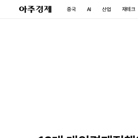
아
중국
AI
산업
재테크
주
경
제