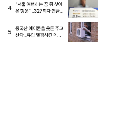
"서울 여행하는 꿈 뒤 찾아
4
온 행운"…327회차 연금
복권720+ 당첨번호조회
주목
중국산 에어콘을 웃돈 주고
5
산다...유럽 열광시킨 메이
디