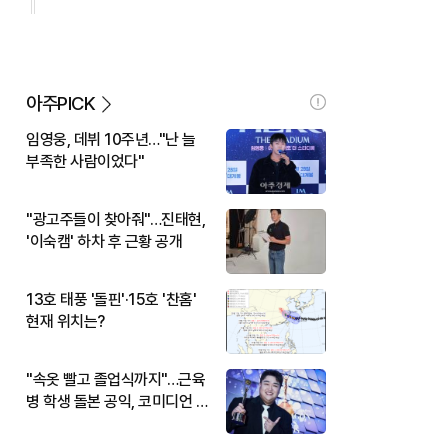
아주PICK
임영웅, 데뷔 10주년…"난 늘
부족한 사람이었다"
"광고주들이 찾아줘"…진태현,
'이숙캠' 하차 후 근황 공개
13호 태풍 '돌핀'·15호 '찬홈'
현재 위치는?
"속옷 빨고 졸업식까지"…근육
병 학생 돌본 공익, 코미디언 김
규원이었다