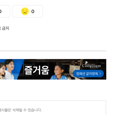
0
0
포 금지