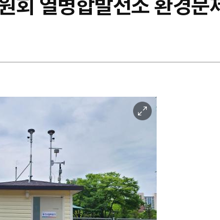
원회 열병합발전소 환경문제
이
미
지
확
대