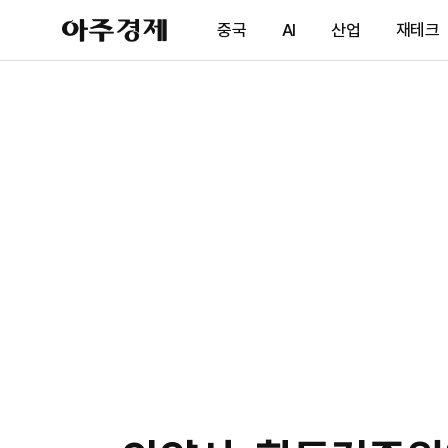
아
중국
AI
산업
재테크
주
경
제