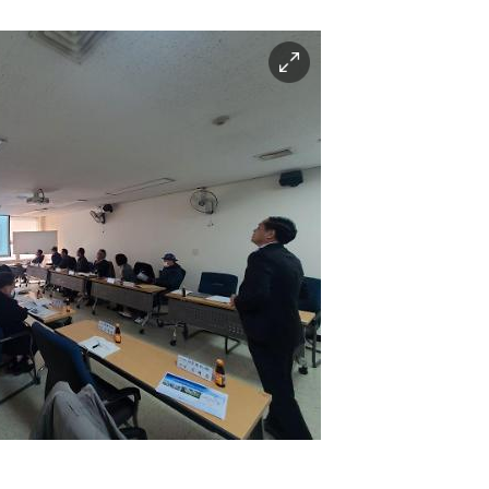
이
미
지
확
대