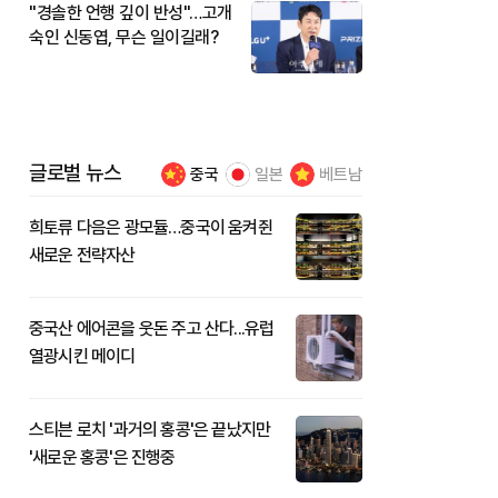
"경솔한 언행 깊이 반성"…고개
숙인 신동엽, 무슨 일이길래?
글로벌 뉴스
중국
일본
베트남
희토류 다음은 광모듈…중국이 움켜쥔
새로운 전략자산
중국산 에어콘을 웃돈 주고 산다...유럽
열광시킨 메이디
스티븐 로치 '과거의 홍콩'은 끝났지만
'새로운 홍콩'은 진행중