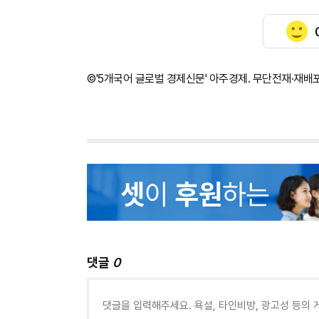
©'5개국어 글로벌 경제신문' 아주경제. 무단전재·재배
댓글
0