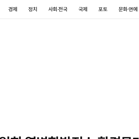
경제
정치
사회·전국
국제
포토
문화·연예