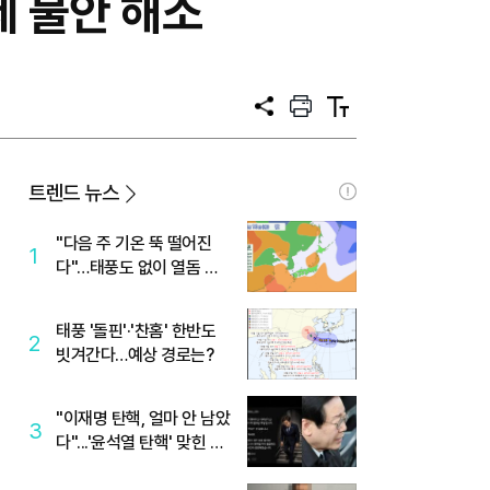
 불안 해소
공
프
텍
유
린
스
트
트
크
기
트렌드 뉴스
"다음 주 기온 뚝 떨어진
1
다"…태풍도 없이 열돔 박
살 낸 '이것'
태풍 '돌핀'·'찬홈' 한반도
2
빗겨간다…예상 경로는?
"이재명 탄핵, 얼마 안 남았
3
다"...'윤석열 탄핵' 맞힌 무
당, '성지글' 등장