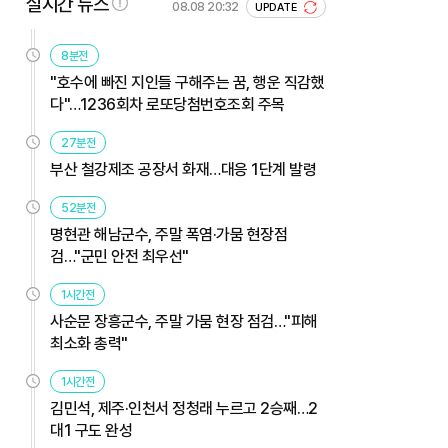
실시간 뉴스
08.08 20:32
UPDATE
8분전
"호수에 빠진 지인들 구해주는 꿈, 행운 직감했
다"…1236회차 로또당첨번호조회 주목
27분전
부산 철강제조 공장서 화재…대응 1단계 발령
52분전
명현관 해남군수, 주말 폭염·가뭄 현장점
검…"군민 안전 최우선"
1시간전
사순문 장흥군수, 주말 가뭄 현장 점검…"피해
최소화 총력"
1시간전
김민석, 제주·인천서 정청래 누르고 2승째…2
대1 구도 완성