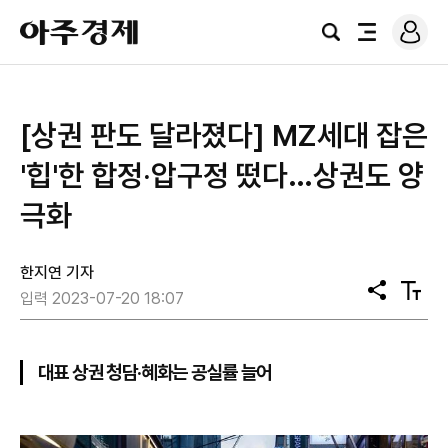
로
아
그
검
전
주
인
색
체
경
메
제
뉴
[상권 판도 달라졌다] MZ세대 잡은
'힙'한 합정‧압구정 떴다…상권도 양
극화
한지연 기자
공
텍
입력 2023-07-20 18:07
유
스
트
크
기
대표 상권 청담·혜화는 공실률 늘어