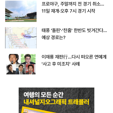
프로야구, 주말까지 전 경기 취소…
11일 재개·오후 7시 경기 시작
태풍 '돌핀'·'찬홈' 한반도 빗겨간다…
예상 경로는?
이재룡 재판行…다시 떠오른 연예계
'사고 후 미조치' 사례