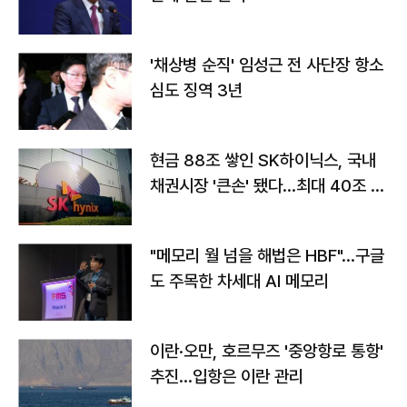
'채상병 순직' 임성근 전 사단장 항소
심도 징역 3년
현금 88조 쌓인 SK하이닉스, 국내
채권시장 '큰손' 됐다…최대 40조 투
자
"메모리 월 넘을 해법은 HBF"…구글
도 주목한 차세대 AI 메모리
이란·오만, 호르무즈 '중앙항로 통항'
추진…입항은 이란 관리