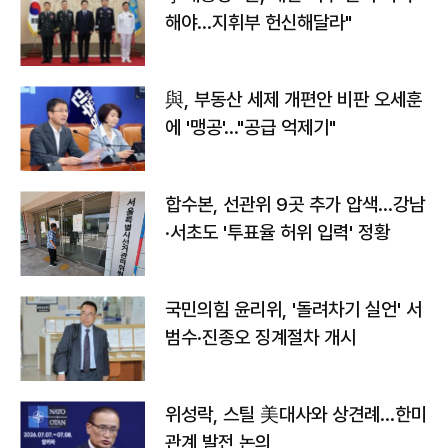
해야…지휘부 헌신해달라"
與, 부동산 세제 개편안 비판 오세훈
에 '맹공'…"공급 억제기"
합수본, 선관위 9곳 추가 압색…강남
·서초도 '투표율 허위 입력' 정황
국민의힘 윤리위, '돌려차기 실언' 서
범수·진종오 징계절차 개시
위성락, 스틸 美대사와 상견례…한미
관계 발전 논의