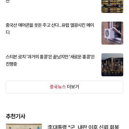
산
중국산 에어콘을 웃돈 주고 산다...유럽 열광시킨 메이
디
스티븐 로치 '과거의 홍콩'은 끝났지만 '새로운 홍콩'은
진행중
중국뉴스
더보기
추천기사
李대통령 "군, 내란 이후 신뢰 회복