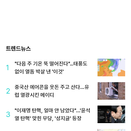
트렌드뉴스
"다음 주 기온 뚝 떨어진다"…태풍도
1
없이 열돔 박살 낸 '이것'
중국산 에어콘을 웃돈 주고 산다...유
2
럽 열광시킨 메이디
"이재명 탄핵, 얼마 안 남았다"...'윤석
3
열 탄핵' 맞힌 무당, '성지글' 등장