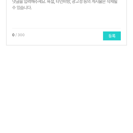
0
/ 300
등록