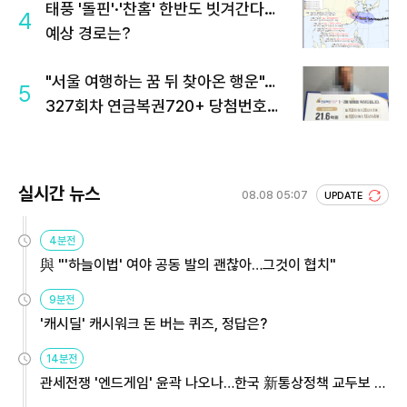
태풍 '돌핀'·'찬홈' 한반도 빗겨간다…
4
예상 경로는?
"서울 여행하는 꿈 뒤 찾아온 행운"…
5
327회차 연금복권720+ 당첨번호조
회 주목
실시간 뉴스
08.08 05:07
UPDATE
4분전
與 "'하늘이법' 여야 공동 발의 괜찮아…그것이 협치"
9분전
'캐시딜' 캐시워크 돈 버는 퀴즈, 정답은?
14분전
관세전쟁 '엔드게임' 윤곽 나오나…한국 新통상정책 교두보 활
용해야