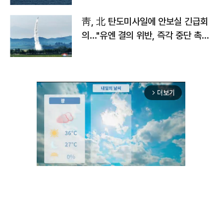
靑, 北 탄도미사일에 안보실 긴급회
의…"유엔 결의 위반, 즉각 중단 촉
구"
더보기
arrow_forward_ios
Mute