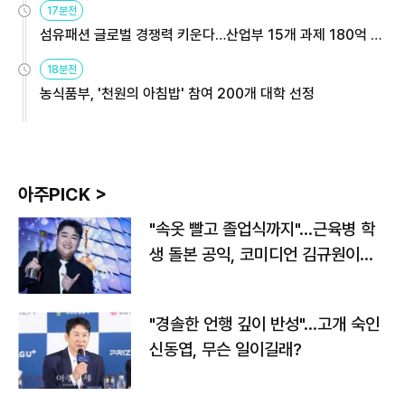
17분전
섬유패션 글로벌 경쟁력 키운다…산업부 15개 과제 180억 지
원
18분전
농식품부, '천원의 아침밥' 참여 200개 대학 선정
아주PICK >
"속옷 빨고 졸업식까지"…근육병 학
생 돌본 공익, 코미디언 김규원이었
다
"경솔한 언행 깊이 반성"…고개 숙인
신동엽, 무슨 일이길래?