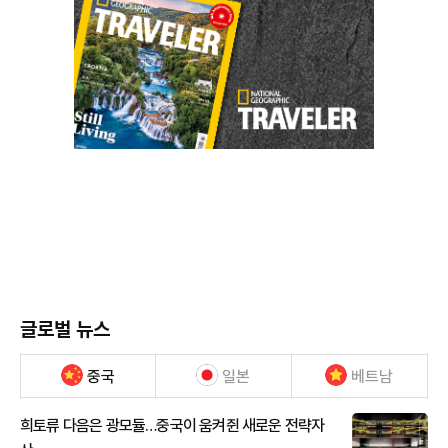
글로벌 뉴스
중국
일본
베트남
희토류 다음은 광모듈…중국이 움켜쥔 새로운 전략자