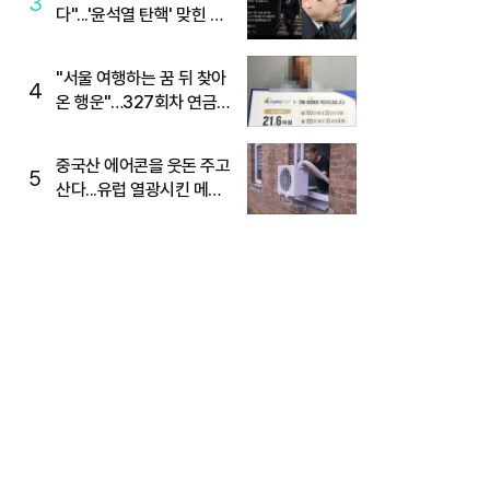
3
다"...'윤석열 탄핵' 맞힌 무
당, '성지글' 등장
"서울 여행하는 꿈 뒤 찾아
4
온 행운"…327회차 연금
복권720+ 당첨번호조회
주목
중국산 에어콘을 웃돈 주고
5
산다...유럽 열광시킨 메이
디