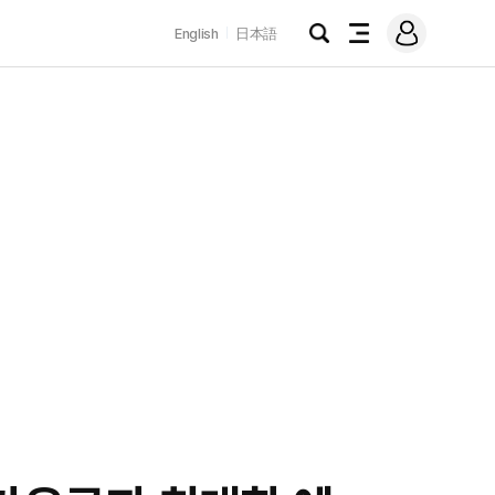
로
English
日本語
그
검
전
인
색
체
메
뉴