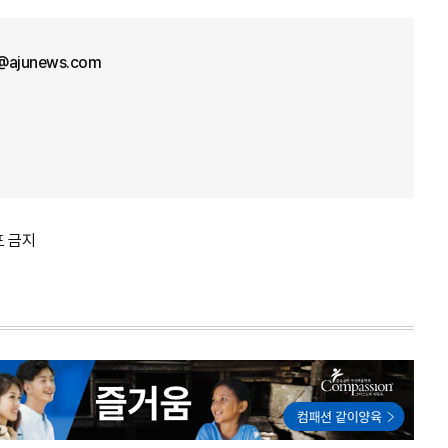
l@ajunews.com
포 금지