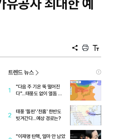
국가유공자 최대한 예
공
프
텍
유
린
스
트
트
크
기
트렌드 뉴스
"다음 주 기온 뚝 떨어진
1
다"…태풍도 없이 열돔 박
살 낸 '이것'
태풍 '돌핀'·'찬홈' 한반도
2
빗겨간다…예상 경로는?
"이재명 탄핵, 얼마 안 남았