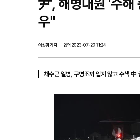
尹, 해병대원 '수해
우"
이성휘 기자
입력 2023-07-20 11:24
채수근 일병, 구명조끼 입지 않고 수색 中 