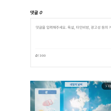
댓글
0
0
/ 300
더
arrow_forward_ios