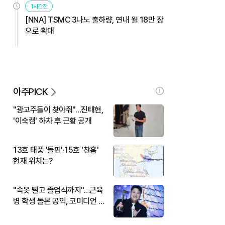
1시간전
[NNA] TSMC 3나노 출하량, 연내 월 18만 장
으로 확대
아주PICK
"광고주들이 찾아줘"…진태현,
'이숙캠' 하차 후 근황 공개
13호 태풍 '돌핀'·15호 '찬홈'
현재 위치는?
"속옷 빨고 졸업식까지"…근육
병 학생 돌본 공익, 코미디언 김
규원이었다