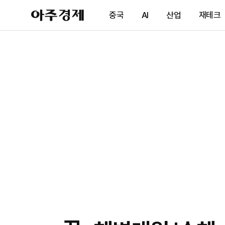
아
중국
AI
산업
재테크
주
경
제