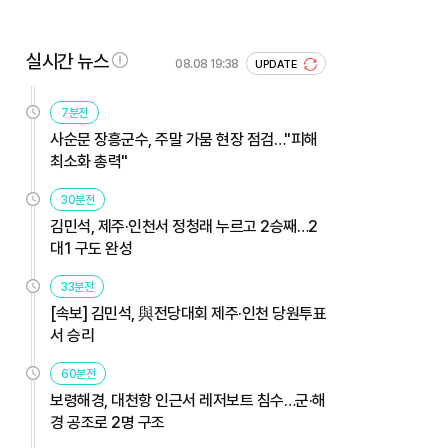
실시간 뉴스
08.08 19:38
UPDATE
7분전
사순문 장흥군수, 주말 가뭄 현장 점검…"피해
최소화 총력"
30분전
김민석, 제주·인천서 정청래 누르고 2승째…2
대1 구도 완성
33분전
[속보] 김민석, 與전당대회 제주·인천 당원투표
서 승리
60분전
보령해경, 대천항 인근서 레저보트 침수…군·해
경 공조로 2명 구조