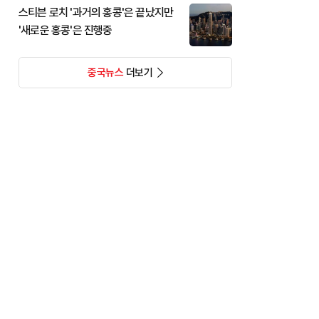
스티븐 로치 '과거의 홍콩'은 끝났지만
'새로운 홍콩'은 진행중
중국뉴스
더보기