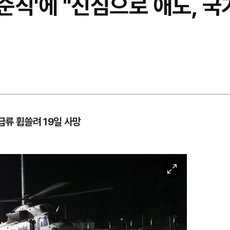
 순직'에 "진심으로 애도, 
급류 휩쓸려 19일 사망
이
미
지
확
대