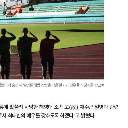
종됐다가 숨진 채 발견된 해병 장병을 태운 헬기가 전우들의 경례를 받으며
급류에 휩쓸려 사망한 해병대 소속 고(故) 채수근 일병과 관련
로서 최대한의 예우를 갖추도록 하겠다"고 밝혔다.