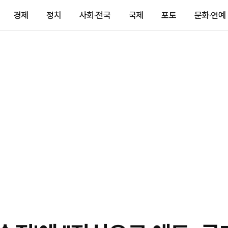
경제
정치
사회·전국
국제
포토
문화·연예