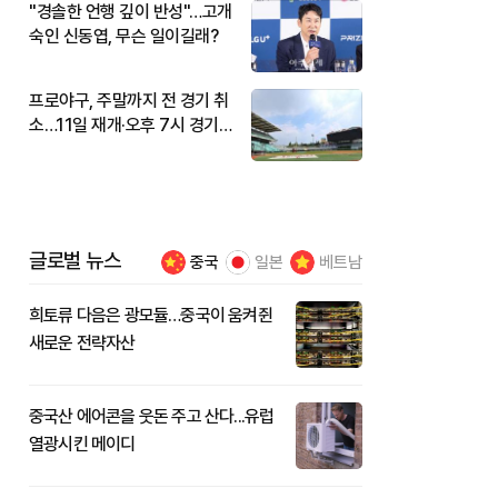
"경솔한 언행 깊이 반성"…고개
숙인 신동엽, 무슨 일이길래?
프로야구, 주말까지 전 경기 취
소…11일 재개·오후 7시 경기
시작
글로벌 뉴스
중국
일본
베트남
희토류 다음은 광모듈…중국이 움켜쥔
새로운 전략자산
중국산 에어콘을 웃돈 주고 산다...유럽
열광시킨 메이디